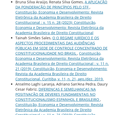
Bruna Silva Araújo, Renata Silva Gomes,
A APLICAÇÃO
DA PONDERAÇÃO DE PRINCÍPIOS PELO STF
,
Constituição, Economia e Desenvolvimento: Revista
Eletrônica da Academia Brasileira de Direito
Constitucional : v. 15 n. 28 (2023): Constituição,
Economia e Desenvolvimento: Revista Eletrônica da
Academia Brasileira de Direito Constitucional
Tainah Simões Sales,
O O REGIME JURÍDICO E OS
ASPECTOS PROCEDIMENTAIS DAS AUDIÊNCIAS
PÚBLICAS EM SEDE DE CONTROLE CONCENTRADO DE
CONSTITUCIONALIDADE NO BRASIL
,
Constituição,
Economia e Desenvolvimento: Revista Eletrônica da
Academia Brasileira de Direito Constitucional : v. 11 n.
21 (2019): Constituição, Economia e Desenvolvimento:
Revista da Academia Brasileira de Direito
Constitucional. Curitiba, v. 11, n. 21, ago./dez. 2019.
Anselmo Laghi Laranja, Adriano San’Ana Pedra, Daury
Cesar Fabriz,
DIFERENÇAS E SEMELHANÇAS NA
POSITIVAÇÃO DE DEVERES FUNDAMENTAIS NO
CONSTITUCIONALISMO ESPANHOL E BRASILEIRO
,
Constituição, Economia e Desenvolvimento: Revista
Eletrônica da Academia Brasileira de Direito
Constitucional : v. 11 n. 21 (2019): Constituição,