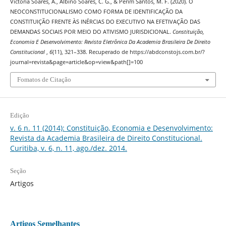
Victoria Soares, A., Albino Soares, C. G., & Perim Santos, M. F. (2020). O
NEOCONSTITUCIONALISMO COMO FORMA DE IDENTIFICAÇÃO DA
CONSTITUIÇÃO FRENTE ÀS INÉRCIAS DO EXECUTIVO NA EFETIVAÇÃO DAS
DEMANDAS SOCIAIS POR MEIO DO ATIVISMO JURISDICIONAL.
Constituição,
Economia E Desenvolvimento: Revista Eletrônica Da Academia Brasileira De Direito
Constitucional
,
6
(11), 321–338. Recuperado de https://abdconstojs.com.br/?
journal=revista&page=article&op=view&path[]=100
Fomatos de Citação
Edição
v. 6 n. 11 (2014): Constituição, Economia e Desenvolvimento:
Revista da Academia Brasileira de Direito Constitucional.
Curitiba, v. 6, n. 11, ago./dez. 2014.
Seção
Artigos
Artigos Semelhantes