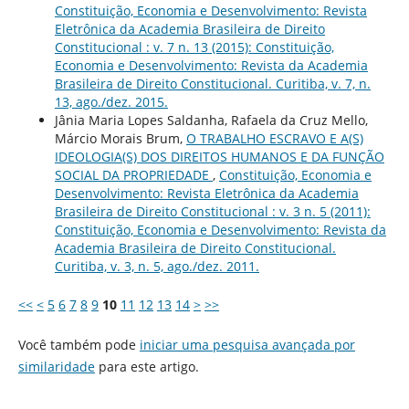
Constituição, Economia e Desenvolvimento: Revista
Eletrônica da Academia Brasileira de Direito
Constitucional : v. 7 n. 13 (2015): Constituição,
Economia e Desenvolvimento: Revista da Academia
Brasileira de Direito Constitucional. Curitiba, v. 7, n.
13, ago./dez. 2015.
Jânia Maria Lopes Saldanha, Rafaela da Cruz Mello,
Márcio Morais Brum,
O TRABALHO ESCRAVO E A(S)
IDEOLOGIA(S) DOS DIREITOS HUMANOS E DA FUNÇÃO
SOCIAL DA PROPRIEDADE
,
Constituição, Economia e
Desenvolvimento: Revista Eletrônica da Academia
Brasileira de Direito Constitucional : v. 3 n. 5 (2011):
Constituição, Economia e Desenvolvimento: Revista da
Academia Brasileira de Direito Constitucional.
Curitiba, v. 3, n. 5, ago./dez. 2011.
<<
<
5
6
7
8
9
10
11
12
13
14
>
>>
Você também pode
iniciar uma pesquisa avançada por
similaridade
para este artigo.