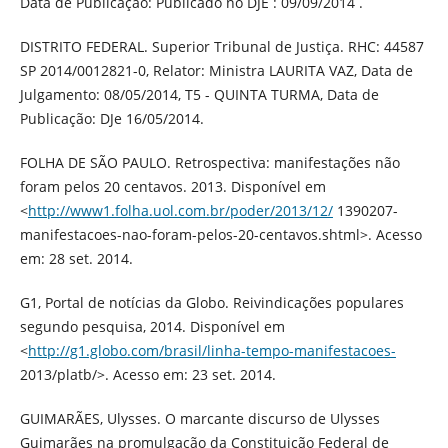
Data de Publicação: Publicado no DJE : 09/09/2014 .
DISTRITO FEDERAL. Superior Tribunal de Justiça. RHC: 44587
SP 2014/0012821-0, Relator: Ministra LAURITA VAZ, Data de
Julgamento: 08/05/2014, T5 - QUINTA TURMA, Data de
Publicação: DJe 16/05/2014.
FOLHA DE SÃO PAULO. Retrospectiva: manifestações não
foram pelos 20 centavos. 2013. Disponível em
<
http://www1.folha.uol.com.br/poder/2013/12/
1390207-
manifestacoes-nao-foram-pelos-20-centavos.shtml>. Acesso
em: 28 set. 2014.
G1, Portal de notícias da Globo. Reivindicações populares
segundo pesquisa, 2014. Disponível em
<
http://g1.globo.com/brasil/linha-tempo-manifestacoes-
2013/platb/>. Acesso em: 23 set. 2014.
GUIMARÃES, Ulysses. O marcante discurso de Ulysses
Guimarães na promulgação da Constituição Federal de