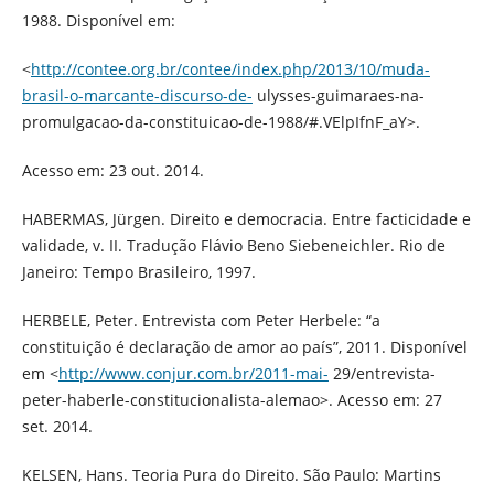
1988. Disponível em:
<
http://contee.org.br/contee/index.php/2013/10/muda-
brasil-o-marcante-discurso-de-
ulysses-guimaraes-na-
promulgacao-da-constituicao-de-1988/#.VElpIfnF_aY>.
Acesso em: 23 out. 2014.
HABERMAS, Jürgen. Direito e democracia. Entre facticidade e
validade, v. II. Tradução Flávio Beno Siebeneichler. Rio de
Janeiro: Tempo Brasileiro, 1997.
HERBELE, Peter. Entrevista com Peter Herbele: “a
constituição é declaração de amor ao país”, 2011. Disponível
em <
http://www.conjur.com.br/2011-mai-
29/entrevista-
peter-haberle-constitucionalista-alemao>. Acesso em: 27
set. 2014.
KELSEN, Hans. Teoria Pura do Direito. São Paulo: Martins