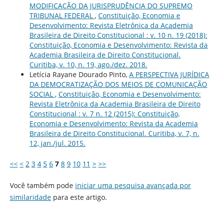
MODIFICAÇÃO DA JURISPRUDÊNCIA DO SUPREMO
TRIBUNAL FEDERAL
,
Constituição, Economia e
Desenvolvimento: Revista Eletrônica da Academia
Brasileira de Direito Constitucional : v. 10 n. 19 (2018):
Constituição, Economia e Desenvolvimento: Revista da
Academia Brasileira de Direito Constitucional.
Curitiba, v. 10, n. 19, ago./dez. 2018.
Letícia Rayane Dourado Pinto,
A PERSPECTIVA JURÍDICA
DA DEMOCRATIZAÇÃO DOS MEIOS DE COMUNICAÇÃO
SOCIAL
,
Constituição, Economia e Desenvolvimento:
Revista Eletrônica da Academia Brasileira de Direito
Constitucional : v. 7 n. 12 (2015): Constituição,
Economia e Desenvolvimento: Revista da Academia
Brasileira de Direito Constitucional. Curitiba, v. 7, n.
12, jan./jul. 2015.
<<
<
2
3
4
5
6
7
8
9
10
11
>
>>
Você também pode
iniciar uma pesquisa avançada por
similaridade
para este artigo.