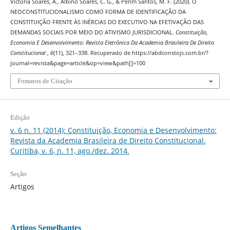
Victoria Soares, A., Albino Soares, C. G., & Perim Santos, M. F. (2020). O
NEOCONSTITUCIONALISMO COMO FORMA DE IDENTIFICAÇÃO DA
CONSTITUIÇÃO FRENTE ÀS INÉRCIAS DO EXECUTIVO NA EFETIVAÇÃO DAS
DEMANDAS SOCIAIS POR MEIO DO ATIVISMO JURISDICIONAL.
Constituição,
Economia E Desenvolvimento: Revista Eletrônica Da Academia Brasileira De Direito
Constitucional
,
6
(11), 321–338. Recuperado de https://abdconstojs.com.br/?
journal=revista&page=article&op=view&path[]=100
Fomatos de Citação
Edição
v. 6 n. 11 (2014): Constituição, Economia e Desenvolvimento:
Revista da Academia Brasileira de Direito Constitucional.
Curitiba, v. 6, n. 11, ago./dez. 2014.
Seção
Artigos
Artigos Semelhantes