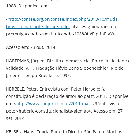
1988. Disponível em:
<
http://contee.org.br/contee/index.php/2013/10/muda-
brasil-o-marcante-discurso-de-
ulysses-guimaraes-na-
promulgacao-da-constituicao-de-1988/#.VElpIfnF_aY>.
Acesso em: 23 out. 2014.
HABERMAS, Jürgen. Direito e democracia. Entre facticidade e
validade, v. II. Tradução Flávio Beno Siebeneichler. Rio de
Janeiro: Tempo Brasileiro, 1997.
HERBELE, Peter. Entrevista com Peter Herbele: “a
constituição é declaração de amor ao país”, 2011. Disponível
em <
http://www.conjur.com.br/2011-mai-
29/entrevista-
peter-haberle-constitucionalista-alemao>. Acesso em: 27
set. 2014.
KELSEN, Hans. Teoria Pura do Direito. São Paulo: Martins