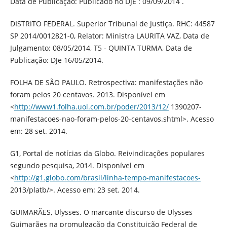
Data de Publicação: Publicado no DJE : 09/09/2014 .
DISTRITO FEDERAL. Superior Tribunal de Justiça. RHC: 44587
SP 2014/0012821-0, Relator: Ministra LAURITA VAZ, Data de
Julgamento: 08/05/2014, T5 - QUINTA TURMA, Data de
Publicação: DJe 16/05/2014.
FOLHA DE SÃO PAULO. Retrospectiva: manifestações não
foram pelos 20 centavos. 2013. Disponível em
<
http://www1.folha.uol.com.br/poder/2013/12/
1390207-
manifestacoes-nao-foram-pelos-20-centavos.shtml>. Acesso
em: 28 set. 2014.
G1, Portal de notícias da Globo. Reivindicações populares
segundo pesquisa, 2014. Disponível em
<
http://g1.globo.com/brasil/linha-tempo-manifestacoes-
2013/platb/>. Acesso em: 23 set. 2014.
GUIMARÃES, Ulysses. O marcante discurso de Ulysses
Guimarães na promulgação da Constituição Federal de