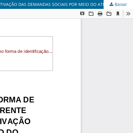
Baixar
O NEOCONSTITUCIONALISMO COMO FORMA DE IDENTIFICAÇÃO DA CONSTITUIÇÃO FRENTE ÀS INÉRCIAS DO EXECUTIVO NA EFETIVAÇÃO DAS DEMANDAS SOCIAIS POR MEIO DO ATIVISMO JURISDICIONAL