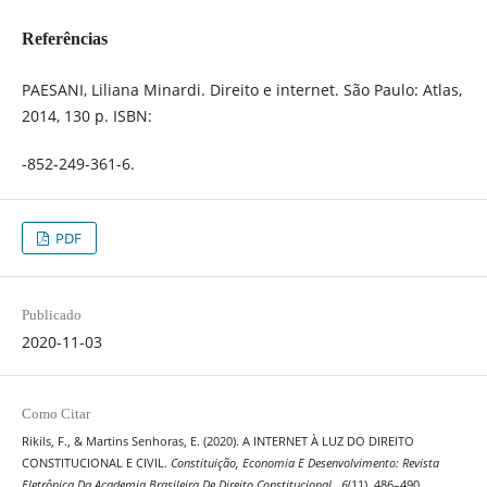
Referências
PAESANI, Liliana Minardi. Direito e internet. São Paulo: Atlas,
2014, 130 p. ISBN:
-852-249-361-6.
PDF
Publicado
2020-11-03
Como Citar
Rikils, F., & Martins Senhoras, E. (2020). A INTERNET À LUZ DO DIREITO
CONSTITUCIONAL E CIVIL.
Constituição, Economia E Desenvolvimento: Revista
Eletrônica Da Academia Brasileira De Direito Constitucional
,
6
(11), 486–490.