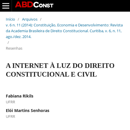
Início
/
Arquivos
/
v. 6 n. 11 (2014): Constituição, Economia e Desenvolvimento: Revista
da Academia Brasileira de Direito Constitucional. Curitiba, v. 6, n. 11,
ago./dez. 2014.
/
Resenhas
A INTERNET À LUZ DO DIREITO
CONSTITUCIONAL E CIVIL
Fabiana Rikils
UFRR
Elói Martins Senhoras
UFRR