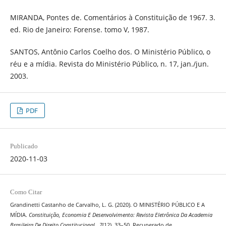
MIRANDA, Pontes de. Comentários à Constituição de 1967. 3.
ed. Rio de Janeiro: Forense. tomo V, 1987.
SANTOS, Antônio Carlos Coelho dos. O Ministério Público, o
réu e a mídia. Revista do Ministério Público, n. 17, jan./jun.
2003.
PDF
Publicado
2020-11-03
Como Citar
Grandinetti Castanho de Carvalho, L. G. (2020). O MINISTÉRIO PÚBLICO E A
MÍDIA.
Constituição, Economia E Desenvolvimento: Revista Eletrônica Da Academia
Brasileira De Direito Constitucional
,
7
(12), 33–50. Recuperado de