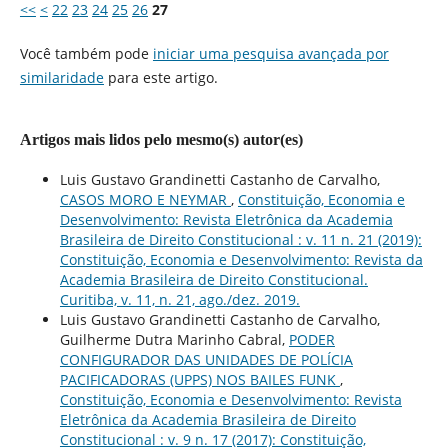
<<
<
22
23
24
25
26
27
Você também pode
iniciar uma pesquisa avançada por
similaridade
para este artigo.
Artigos mais lidos pelo mesmo(s) autor(es)
Luis Gustavo Grandinetti Castanho de Carvalho,
CASOS MORO E NEYMAR
,
Constituição, Economia e
Desenvolvimento: Revista Eletrônica da Academia
Brasileira de Direito Constitucional : v. 11 n. 21 (2019):
Constituição, Economia e Desenvolvimento: Revista da
Academia Brasileira de Direito Constitucional.
Curitiba, v. 11, n. 21, ago./dez. 2019.
Luis Gustavo Grandinetti Castanho de Carvalho,
Guilherme Dutra Marinho Cabral,
PODER
CONFIGURADOR DAS UNIDADES DE POLÍCIA
PACIFICADORAS (UPPS) NOS BAILES FUNK
,
Constituição, Economia e Desenvolvimento: Revista
Eletrônica da Academia Brasileira de Direito
Constitucional : v. 9 n. 17 (2017): Constituição,