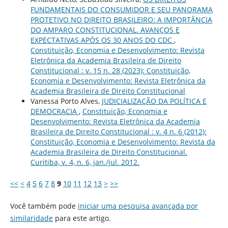
FUNDAMENTAIS DO CONSUMIDOR E SEU PANORAMA
PROTETIVO NO DIREITO BRASILEIRO: A IMPORTÂNCIA
DO AMPARO CONSTITUCIONAL. AVANÇOS E
EXPECTATIVAS APÓS OS 30 ANOS DO CDC
,
Constituição, Economia e Desenvolvimento: Revista
Eletrônica da Academia Brasileira de Direito
Constitucional : v. 15 n. 28 (2023): Constituição,
Economia e Desenvolvimento: Revista Eletrônica da
Academia Brasileira de Direito Constitucional
Vanessa Porto Alves,
JUDICIALIZAÇÃO DA POLÍTICA E
DEMOCRACIA
,
Constituição, Economia e
Desenvolvimento: Revista Eletrônica da Academia
Brasileira de Direito Constitucional : v. 4 n. 6 (2012):
Constituição, Economia e Desenvolvimento: Revista da
Academia Brasileira de Direito Constitucional.
Curitiba, v. 4, n. 6, jan./jul. 2012.
<<
<
4
5
6
7
8
9
10
11
12
13
>
>>
Você também pode
iniciar uma pesquisa avançada por
similaridade
para este artigo.