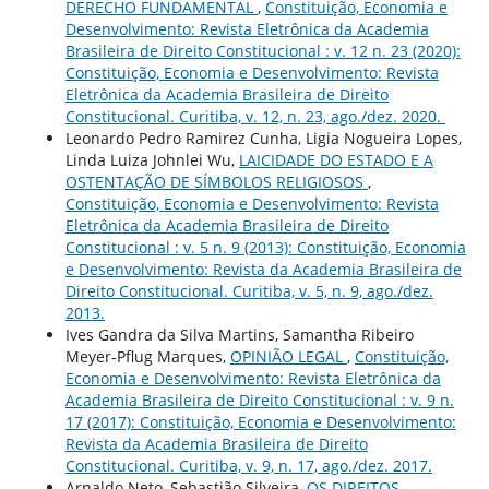
DERECHO FUNDAMENTAL
,
Constituição, Economia e
Desenvolvimento: Revista Eletrônica da Academia
Brasileira de Direito Constitucional : v. 12 n. 23 (2020):
Constituição, Economia e Desenvolvimento: Revista
Eletrônica da Academia Brasileira de Direito
Constitucional. Curitiba, v. 12, n. 23, ago./dez. 2020.
Leonardo Pedro Ramirez Cunha, Ligia Nogueira Lopes,
Linda Luiza Johnlei Wu,
LAICIDADE DO ESTADO E A
OSTENTAÇÃO DE SÍMBOLOS RELIGIOSOS
,
Constituição, Economia e Desenvolvimento: Revista
Eletrônica da Academia Brasileira de Direito
Constitucional : v. 5 n. 9 (2013): Constituição, Economia
e Desenvolvimento: Revista da Academia Brasileira de
Direito Constitucional. Curitiba, v. 5, n. 9, ago./dez.
2013.
Ives Gandra da Silva Martins, Samantha Ribeiro
Meyer-Pflug Marques,
OPINIÃO LEGAL
,
Constituição,
Economia e Desenvolvimento: Revista Eletrônica da
Academia Brasileira de Direito Constitucional : v. 9 n.
17 (2017): Constituição, Economia e Desenvolvimento:
Revista da Academia Brasileira de Direito
Constitucional. Curitiba, v. 9, n. 17, ago./dez. 2017.
Arnaldo Neto, Sebastião Silveira,
OS DIREITOS