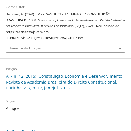
Como Citar
Bercovici, G. (2020). EMPRESAS DE CAPITAL MISTO E A CONSTITUIÇÃO
BRASILEIRA DE 1988.
Constituição, Economia E Desenvolvimento: Revista Eletrônica
Da Academia Brasileira De Direito Constitucional
,
7
(12), 72–93. Recuperado de
https://abdconstojs.com.br/?
journal=revista&page=article&op=view&path[]=109
Fomatos de Citação
Edição
v. 7 n. 12 (2015): Constituição, Economia e Desenvolvimento:
Revista da Academia Brasileira de Direito Constitucional.
Curitiba, v. 7, n. 12, jan./jul. 2015.
Seção
Artigos