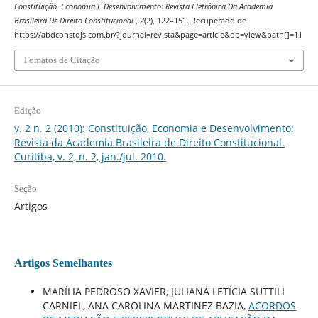
Constituição, Economia E Desenvolvimento: Revista Eletrônica Da Academia
Brasileira De Direito Constitucional
,
2
(2), 122–151. Recuperado de
https://abdconstojs.com.br/?journal=revista&page=article&op=view&path[]=11
Fomatos de Citação
Edição
v. 2 n. 2 (2010): Constituição, Economia e Desenvolvimento:
Revista da Academia Brasileira de Direito Constitucional.
Curitiba, v. 2, n. 2, jan./jul. 2010.
Seção
Artigos
Artigos Semelhantes
MARÍLIA PEDROSO XAVIER, JULIANA LETÍCIA SUTTILI
CARNIEL, ANA CAROLINA MARTINEZ BAZIA,
ACORDOS