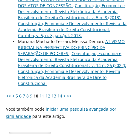
DOS ATOS DE CONCESSÃO
,
Constituição, Economia e
Desenvolvimento: Revista Eletrônica da Academia
Brasileira de Direito Constitucional : v. 5 n. 8 (2013):
Constituição, Economia e Desenvolvimento: Revista da
Academia Brasileira de Direito Constitucional.
Curitiba, v. 5, n. 8, jan./jul. 2013.
Mariana Machado Tessari, Melissa Demari,
ATIVISMO
JUDICIAL NA PERSPECTIVA DO PRINCÍPIO DA
SEPARAÇÃO DE PODERES
,
Constituição, Economia e
Desenvolvimento: Revista Eletrônica da Academia
Brasileira de Direito Constitucional : v. 14 n. 26 (2022):
Constituição, Economia e Desenvolvimento: Revista
Eletrônica da Academia Brasileira de Direito
Constitucional
<<
<
5
6
7
8
9
10
11
12
13
14
>
>>
Você também pode
iniciar uma pesquisa avançada por
similaridade
para este artigo.