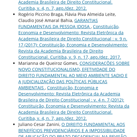
Academia Brasileira de Direito Constitucional.
Curitiba, v. 4, n. 7, ago./dez. 2012.
Rogério Piccino Braga, Flávia Piva Almeida Leite,
Claudio José Amaral Bahia,
GARANTIAS
FUNDAMENTAIS DA PESSOA IDOSA
,
Constituição,
Economia e Desenvolvimento: Revista Eletrônica da
Academia Brasileira de Direito Constitucional : v. 9 n.
17 (2017): Constituição, Economia e Desenvolvimento:
Revista da Academia Brasileira de Direito
Constitucional. Curitiba, v. 9, n. 17, ago./dez. 2017.
Marianna de Queiroz Gomes,
CONSIDERAÇÕES SOBRE
NOVO CONSTITUCIONALISMO, EFETIVIDADE DO
DIREITO FUNDAMENTAL AO MEIO AMBIENTE SADIO E
A JUDICIALIZAÇÃO DAS POLÍTICAS PÚBLICAS
AMBIENTAIS
,
Constituição, Economia e
Desenvolvimento: Revista Eletrônica da Academia
Brasileira de Direito Constitucional : v. 4 n. 7 (2012):
Constituição, Economia e Desenvolvimento: Revista da
Academia Brasileira de Direito Constitucional.
Curitiba, v. 4, n. 7, ago./dez. 2012.
Juliano Cesar Zanini,
O DIREITO FUNDAMENTAL AOS
BENEFÍCIOS PREVIDENCIÁRIOS E A IMPOSSIBILIDADE
DE APLICAÇÃO DO PRAZO DECADENCIAL NA REVISÃO