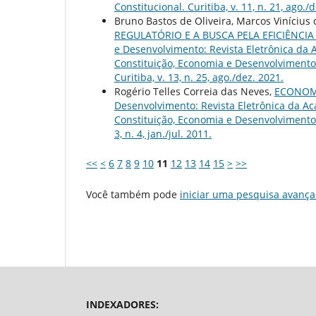
Constitucional. Curitiba, v. 11, n. 21, ago./
Bruno Bastos de Oliveira, Marcos Vinícius d
REGULATÓRIO E A BUSCA PELA EFICIÊNCI
e Desenvolvimento: Revista Eletrônica da Ac
Constituição, Economia e Desenvolvimento: 
Curitiba, v. 13, n. 25, ago./dez. 2021.
Rogério Telles Correia das Neves,
ECONOMI
Desenvolvimento: Revista Eletrônica da Acad
Constituição, Economia e Desenvolvimento: 
3, n. 4, jan./jul. 2011.
<<
<
6
7
8
9
10
11
12
13
14
15
>
>>
Você também pode
iniciar uma pesquisa avança
INDEXADORES: