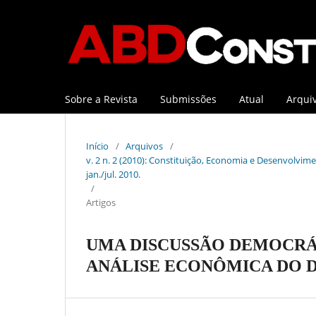
Sobre a Revista
Submissões
Atual
Arqui
Início
/
Arquivos
/
v. 2 n. 2 (2010): Constituição, Economia e Desenvolviment
jan./jul. 2010.
/
Artigos
UMA DISCUSSÃO DEMOCRÁT
ANÁLISE ECONÔMICA DO D