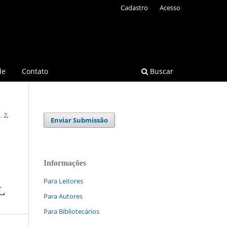
Cadastro
Acesso
de
Contato
Buscar
 2,
Enviar Submissão
Informações
Para Leitores
L
Para Autores
Para Bibliotecários