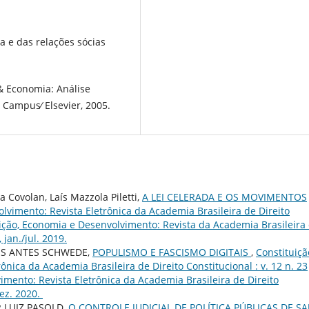
a e das relações sócias
& Economia: Análise
 Campus∕ Elsevier, 2005.
a Covolan, Laís Mazzola Piletti,
A LEI CELERADA E OS MOVIMENTOS
lvimento: Revista Eletrônica da Academia Brasileira de Direito
ituição, Economia e Desenvolvimento: Revista da Academia Brasileira
 jan./jul. 2019.
US ANTES SCHWEDE,
POPULISMO E FASCISMO DIGITAIS
,
Constituiçã
nica da Academia Brasileira de Direito Constitucional : v. 12 n. 23
imento: Revista Eletrônica da Academia Brasileira de Direito
dez. 2020.
 LUIZ PASOLD,
O CONTROLE JUDICIAL DE POLÍTICA PÚBLICAS DE S