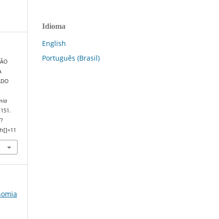
Idioma
English
Português (Brasil)
SSÃO
A
ADO
mia
–151.
/?
h[]=11
onomia