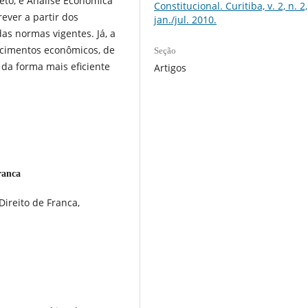
to, e Análise Econômica
Constitucional. Curitiba, v. 2, n. 2,
rever a partir dos
jan./jul. 2010.
as normas vigentes. Já, a
cimentos econômicos, de
Seção
da forma mais eficiente
Artigos
ranca
Direito de Franca,