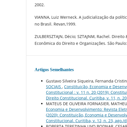
2002.
VIANNA, Luiz Werneck. A judicialização da polític
no Brasil. Revan,1999.
ZULBERSZTAJN, Décio; SZTAJNM, Rachel. Direito 
Econômica do Direito e Organizações. São Paulo:
Artigos Semelhantes
Gustavo Silveira Siqueira, Fernanda Cristin
SOCIAIS
,
Constituição, Economia e Desenvo
Constitucional : v. 11 n. 20 (2019): Const
Direito Constitucional. Curitiba, v. 11, n. 20,
MATEUS DE OLIVEIRA FORNASIER, MATHE
Economia e Desenvolvimento: Revista Eletrô
(2020): Constituição, Economia e Desenvolv
Constitucional. Curitiba, v. 12, n. 23, ago./
ROBERTA TEREZINHA UVO BODNAR, CESAR