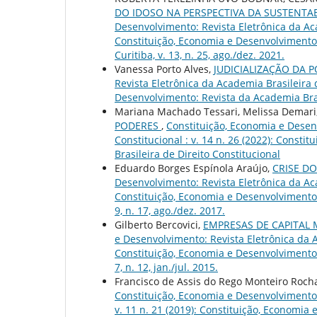
DO IDOSO NA PERSPECTIVA DA SUSTENTA
Desenvolvimento: Revista Eletrônica da Acad
Constituição, Economia e Desenvolvimento: 
Curitiba, v. 13, n. 25, ago./dez. 2021.
Vanessa Porto Alves,
JUDICIALIZAÇÃO DA 
Revista Eletrônica da Academia Brasileira d
Desenvolvimento: Revista da Academia Brasile
Mariana Machado Tessari, Melissa Demari
PODERES
,
Constituição, Economia e Desenv
Constitucional : v. 14 n. 26 (2022): Const
Brasileira de Direito Constitucional
Eduardo Borges Espínola Araújo,
CRISE DO
Desenvolvimento: Revista Eletrônica da Acad
Constituição, Economia e Desenvolvimento: 
9, n. 17, ago./dez. 2017.
Gilberto Bercovici,
EMPRESAS DE CAPITAL 
e Desenvolvimento: Revista Eletrônica da Ac
Constituição, Economia e Desenvolvimento: 
7, n. 12, jan./jul. 2015.
Francisco de Assis do Rego Monteiro Rocha
Constituição, Economia e Desenvolvimento: 
v. 11 n. 21 (2019): Constituição, Economia