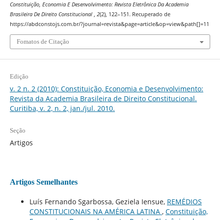
Constituição, Economia E Desenvolvimento: Revista Eletrônica Da Academia
Brasileira De Direito Constitucional
,
2
(2), 122–151. Recuperado de
https://abdconstojs.com.br/?journal=revista&page=article&op=view&path[]=11
Fomatos de Citação
Edição
v. 2 n. 2 (2010): Constituição, Economia e Desenvolvimento:
Revista da Academia Brasileira de Direito Constitucional.
Curitiba, v. 2, n. 2, jan./jul. 2010.
Seção
Artigos
Artigos Semelhantes
Luís Fernando Sgarbossa, Geziela Iensue,
REMÉDIOS
CONSTITUCIONAIS NA AMÉRICA LATINA
,
Constituição,