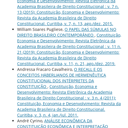
Economia e Desenvolvimento: Revista Eletrônica da
Academia Brasileira de Direito Constitucional : v. 7 n.
13 (2015): Constituição, Economia e Desenvolvimento:
Revista da Academia Brasileira de Direito
Constitucional. Curitiba, v. 7, n. 13, ago./dez. 2015.
William Soares Pugliese,
O PAPEL DAS SÚMULAS NO
DIREITO BRASILEIRO CONTEMPORÂNEO
,
Constituição,
Economia e Desenvolvimento: Revista Eletrônica da
Academia Brasileira de Direito Constitucional : v. 11 n.
21 (2019): Constituição, Economia e Desenvolvimento:
Revista da Academia Brasileira de Direito
Constitucional. Curitiba, v. 11, n. 21, ago./dez. 2019.
Andressa Fracaro Cavalheiro,
O RECALL E OS
CONCEITOS HÄBERLIANOS DE HERMENÊUTICA
CONSTITUCIONAL DOS INTÉRPRETES DA
CONSTITUIÇÃO
,
Constituição, Economia e
Desenvolvimento: Revista Eletrônica da Academia
Brasileira de Direito Constitucional : v. 3 n. 4 (2011):
Constituição, Economia e Desenvolvimento: Revista da
Academia Brasileira de Direito Constitucional.
Curitiba, v. 3, n. 4, jan./jul. 2011.
André Cyrino,
ANÁLISE ECONÔMICA DA
CONSTITUIÇÃO ECONÔMICA E INTERPRETAÇÃO