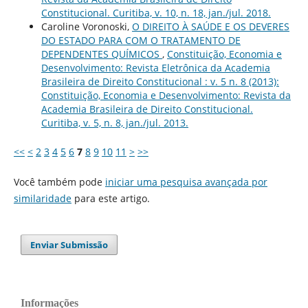
Constitucional. Curitiba, v. 10, n. 18, jan./jul. 2018.
Caroline Voronoski,
O DIREITO À SAÚDE E OS DEVERES
DO ESTADO PARA COM O TRATAMENTO DE
DEPENDENTES QUÍMICOS
,
Constituição, Economia e
Desenvolvimento: Revista Eletrônica da Academia
Brasileira de Direito Constitucional : v. 5 n. 8 (2013):
Constituição, Economia e Desenvolvimento: Revista da
Academia Brasileira de Direito Constitucional.
Curitiba, v. 5, n. 8, jan./jul. 2013.
<<
<
2
3
4
5
6
7
8
9
10
11
>
>>
Você também pode
iniciar uma pesquisa avançada por
similaridade
para este artigo.
Enviar Submissão
Informações