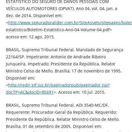
ESTATÍSTICO DO SEGURO DE DANOS PESSOAIS COM
VEÍCULOS AUTOMOTORES (DPVAT). Ano 04, vol. 04, jan. a
dez. de 2014. Disponível em:
<
http://www.seguradoralider.com.br/SiteAssets/sitepages/bolet
estatistico/Boletim-Estatistico-Ano-04-Volume-04.pdf>
acesso em: 12 ago. 2015.
BRASIL. Supremo Tribunal Federal. Mandado de Segurança
22164/SP. Impetrante: Antonio de Andrade Ribeiro
Junqueira. Impetrado: Presidente da República. Relator
Ministro Celso de Mello. Brasília, 17 de novembro de 1995.
Disponível em:
<
http://redir.stf.jus.br/paginadorpub/paginador.jsp?
docTP=AC&docID=85691
>. Acesso em: 10 jul. 2015.
BRASIL. Supremo Tribunal Federal. ADI 3540-MC/DF.
Requerente: Procurador-Geral da República. Requerido:
Presidente da República. Relator Ministro Celso de Mello.
Brasília, 01 de setembro de 2005. Disponível em: