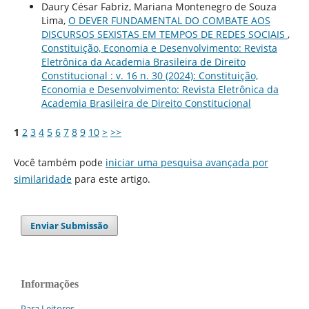
Daury César Fabriz, Mariana Montenegro de Souza
Lima,
O DEVER FUNDAMENTAL DO COMBATE AOS
DISCURSOS SEXISTAS EM TEMPOS DE REDES SOCIAIS
,
Constituição, Economia e Desenvolvimento: Revista
Eletrônica da Academia Brasileira de Direito
Constitucional : v. 16 n. 30 (2024): Constituição,
Economia e Desenvolvimento: Revista Eletrônica da
Academia Brasileira de Direito Constitucional
1
2
3
4
5
6
7
8
9
10
>
>>
Você também pode
iniciar uma pesquisa avançada por
similaridade
para este artigo.
Enviar Submissão
Informações
Para Leitores