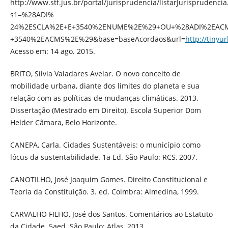
http://www.stf.jus.br/portal/jurisprudencia/listarJurisprudencia
s1=%28ADI%
24%2ESCLA%2E+E+3540%2ENUME%2E%29+OU+%28ADI%2EAC
+3540%2EACMS%2E%29&base=baseAcordaos&url=
http://tinyu
Acesso em: 14 ago. 2015.
BRITO, Sílvia Valadares Avelar. O novo conceito de
mobilidade urbana, diante dos limites do planeta e sua
relação com as políticas de mudanças climáticas. 2013.
Dissertação (Mestrado em Direito). Escola Superior Dom
Helder Câmara, Belo Horizonte.
CANEPA, Carla. Cidades Sustentáveis: o município como
lócus da sustentabilidade. 1a Ed. São Paulo: RCS, 2007.
CANOTILHO, José Joaquim Gomes. Direito Constitucional e
Teoria da Constituição. 3. ed. Coimbra: Almedina, 1999.
CARVALHO FILHO, José dos Santos. Comentários ao Estatuto
da Cidade. 5aed. São Paulo: Atlas, 2013.