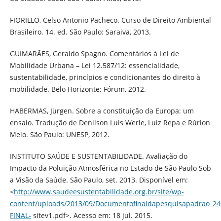
FIORILLO, Celso Antonio Pacheco. Curso de Direito Ambiental
Brasileiro. 14. ed. São Paulo: Saraiva, 2013.
GUIMARÃES, Geraldo Spagno. Comentários à Lei de
Mobilidade Urbana – Lei 12.587/12: essencialidade,
sustentabilidade, princípios e condicionantes do direito à
mobilidade. Belo Horizonte: Fórum, 2012.
HABERMAS, Jürgen. Sobre a constituição da Europa: um
ensaio. Tradução de Denilson Luis Werle, Luiz Repa e Rúrion
Melo. São Paulo: UNESP, 2012.
INSTITUTO SAÚDE E SUSTENTABILIDADE. Avaliação do
Impacto da Poluição Atmosférica no Estado de São Paulo Sob
a Visão da Saúde. São Paulo, set. 2013. Disponível em:
<
http://www.saudeesustentabilidade.org.br/site/wp-
content/uploads/2013/09/Documentofinaldapesquisapadrao_24
FINAL-
sitev1.pdf>. Acesso em: 18 jul. 2015.