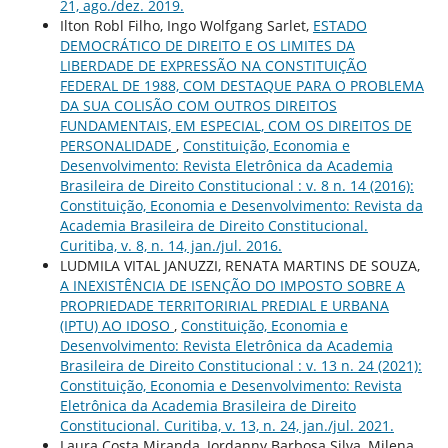
21, ago./dez. 2019.
Ilton Robl Filho, Ingo Wolfgang Sarlet,
ESTADO
DEMOCRÁTICO DE DIREITO E OS LIMITES DA
LIBERDADE DE EXPRESSÃO NA CONSTITUIÇÃO
FEDERAL DE 1988, COM DESTAQUE PARA O PROBLEMA
DA SUA COLISÃO COM OUTROS DIREITOS
FUNDAMENTAIS, EM ESPECIAL, COM OS DIREITOS DE
PERSONALIDADE
,
Constituição, Economia e
Desenvolvimento: Revista Eletrônica da Academia
Brasileira de Direito Constitucional : v. 8 n. 14 (2016):
Constituição, Economia e Desenvolvimento: Revista da
Academia Brasileira de Direito Constitucional.
Curitiba, v. 8, n. 14, jan./jul. 2016.
LUDMILA VITAL JANUZZI, RENATA MARTINS DE SOUZA,
A INEXISTÊNCIA DE ISENÇÃO DO IMPOSTO SOBRE A
PROPRIEDADE TERRITORIRIAL PREDIAL E URBANA
(IPTU) AO IDOSO
,
Constituição, Economia e
Desenvolvimento: Revista Eletrônica da Academia
Brasileira de Direito Constitucional : v. 13 n. 24 (2021):
Constituição, Economia e Desenvolvimento: Revista
Eletrônica da Academia Brasileira de Direito
Constitucional. Curitiba, v. 13, n. 24, jan./jul. 2021.
Laura Costa Miranda, Jordanny Barbosa Silva, Milena