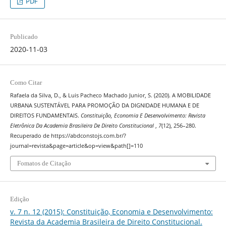
PDF
Publicado
2020-11-03
Como Citar
Rafaela da Silva, D., & Luis Pacheco Machado Junior, S. (2020). A MOBILIDADE
URBANA SUSTENTÁVEL PARA PROMOÇÃO DA DIGNIDADE HUMANA E DE
DIREITOS FUNDAMENTAIS.
Constituição, Economia E Desenvolvimento: Revista
Eletrônica Da Academia Brasileira De Direito Constitucional
,
7
(12), 256–280.
Recuperado de https://abdconstojs.com.br/?
journal=revista&page=article&op=view&path[]=110
Fomatos de Citação
Edição
v. 7 n. 12 (2015): Constituição, Economia e Desenvolvimento:
Revista da Academia Brasileira de Direito Constitucional.