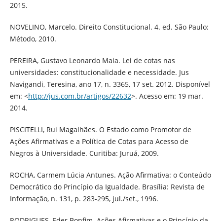
2015.
NOVELINO, Marcelo. Direito Constitucional. 4. ed. São Paulo:
Método, 2010.
PEREIRA, Gustavo Leonardo Maia. Lei de cotas nas
universidades: constitucionalidade e necessidade. Jus
Navigandi, Teresina, ano 17, n. 3365, 17 set. 2012. Disponível
em: <
http://jus.com.br/artigos/22632
>. Acesso em: 19 mar.
2014.
PISCITELLI, Rui Magalhães. O Estado como Promotor de
Ações Afirmativas e a Política de Cotas para Acesso de
Negros à Universidade. Curitiba: Juruá, 2009.
ROCHA, Carmem Lúcia Antunes. Ação Afirmativa: o Conteúdo
Democrático do Princípio da Igualdade. Brasília: Revista de
Informação, n. 131, p. 283-295, jul./set., 1996.
RODRIGUES, Eder Bonfim. Ações Afirmativas e o Princípio da