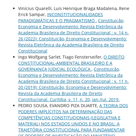
Vinícius Quarelli, Luis Henrique Braga Madalena, Rene
Erick Sampar,
INCONSTITUCIONALIDADES
PARADIGMÁTICAS E O PRAGMATISMO
,
Constituição,
Economia e Desenvolvimento: Revista Eletrônica da
Academia Brasileira de Direito Constitucional : v. 14 n.
26 (2022): Constituição, Economia e Desenvolvimento:
Revista Eletrônica da Academia Brasileira de Direito
Constitucional
Ingo Wolfgang Sarlet, Tiago Fensterseifer,
O DIREITO
CONSTITUCIONAL-AMBIENTAL BRASILEIRO E A
GOVERNANÇA JUDICIAL ECOLÓGICA
,
Constituição,
Economia e Desenvolvimento: Revista Eletrônica da
Academia Brasileira de Direito Constitucional : v. 11 n.
20 (2019): Constituição, Economia e Desenvolvimento:
Revista da Academia Brasileira de Direito
Constitucional. Curitiba, v. 11, n. 20, jan./jul. 2019.
PEDRO SOUSA, EVANDRO PIZA DUARTE,
A TEORIA DOS
PODERES IMPLÍCITOS NA DETERMINAÇÃO DAS
COMPETÊNCIAS CONSTITUCIONAIS (LEGISLATIVA E
MATERIAL) NOS ESTADOS UNIDOS E NO BRASIL: A
TRAJETÓRIA CONSTITUCIONAL PARA FUNDAMENTAR
OS PODERES DE INVESTIGAÇÃO DO MINISTÉRIO