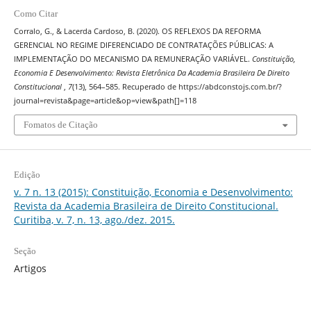
Como Citar
Corralo, G., & Lacerda Cardoso, B. (2020). OS REFLEXOS DA REFORMA
GERENCIAL NO REGIME DIFERENCIADO DE CONTRATAÇÕES PÚBLICAS: A
IMPLEMENTAÇÃO DO MECANISMO DA REMUNERAÇÃO VARIÁVEL.
Constituição,
Economia E Desenvolvimento: Revista Eletrônica Da Academia Brasileira De Direito
Constitucional
,
7
(13), 564–585. Recuperado de https://abdconstojs.com.br/?
journal=revista&page=article&op=view&path[]=118
Fomatos de Citação
Edição
v. 7 n. 13 (2015): Constituição, Economia e Desenvolvimento:
Revista da Academia Brasileira de Direito Constitucional.
Curitiba, v. 7, n. 13, ago./dez. 2015.
Seção
Artigos