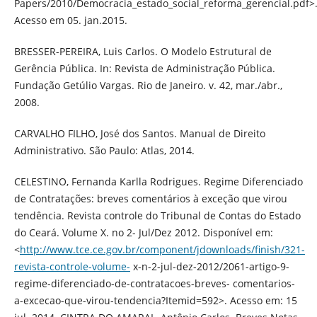
Papers/2010/Democracia_estado_social_reforma_gerencial.pdf>
Acesso em 05. jan.2015.
BRESSER-PEREIRA, Luis Carlos. O Modelo Estrutural de
Gerência Pública. In: Revista de Administração Pública.
Fundação Getúlio Vargas. Rio de Janeiro. v. 42, mar./abr.,
2008.
CARVALHO FILHO, José dos Santos. Manual de Direito
Administrativo. São Paulo: Atlas, 2014.
CELESTINO, Fernanda Karlla Rodrigues. Regime Diferenciado
de Contratações: breves comentários à exceção que virou
tendência. Revista controle do Tribunal de Contas do Estado
do Ceará. Volume X. no 2- Jul/Dez 2012. Disponível em:
<
http://www.tce.ce.gov.br/component/jdownloads/finish/321-
revista-controle-volume-
x-n-2-jul-dez-2012/2061-artigo-9-
regime-diferenciado-de-contratacoes-breves- comentarios-
a-excecao-que-virou-tendencia?Itemid=592>. Acesso em: 15