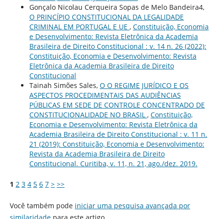
Gonçalo Nicolau Cerqueira Sopas de Melo Bandeira4,
O PRINCÍPIO CONSTITUCIONAL DA LEGALIDADE
CRIMINAL EM PORTUGAL E UE
,
Constituição, Economia
e Desenvolvimento: Revista Eletrônica da Academia
Brasileira de Direito Constitucional : v. 14 n. 26 (2022):
Constituição, Economia e Desenvolvimento: Revista
Eletrônica da Academia Brasileira de Direito
Constitucional
Tainah Simões Sales,
O O REGIME JURÍDICO E OS
ASPECTOS PROCEDIMENTAIS DAS AUDIÊNCIAS
PÚBLICAS EM SEDE DE CONTROLE CONCENTRADO DE
CONSTITUCIONALIDADE NO BRASIL
,
Constituição,
Economia e Desenvolvimento: Revista Eletrônica da
Academia Brasileira de Direito Constitucional : v. 11 n.
21 (2019): Constituição, Economia e Desenvolvimento:
Revista da Academia Brasileira de Direito
Constitucional. Curitiba, v. 11, n. 21, ago./dez. 2019.
1
2
3
4
5
6
7
>
>>
Você também pode
iniciar uma pesquisa avançada por
similaridade
para este artigo.