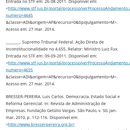
Entrada no STF em: 26-08-2011. Disponível em:
<
http://www.stf.jus.br/portal/processo/verProcessoAndamento.
numero=4645
&classe=ADI&origem=AP&recurso=0&tipoJulgamento=M>.
Acesso em: 27 mar. 2014.
________. Supremo Tribunal Federal. Ação Direta de
Inconstitucionalidade no 4.655. Relator: Ministro Luiz Fux.
Entrada no STF em: 09-09-2011. Disponível em:
<
http://www.stf.jus.br/portal/processo/verProcessoAndamento.
numero=4655
&classe=ADI&origem=AP&recurso=0&tipoJulgamento=M>.
Acesso em: 27 mar. 2014.
BRESSER-PEREIRA, Luis Carlos. Democracia, Estado Social e
Reforma Gerencial. In: Revista de Administração de
Empresas, Fundação Getúlio Vargas. São Paulo, v. 50, jan-
mar, 2010, p. 112-116. Disponível em:
<
http://www.bresserpereira.org.br/