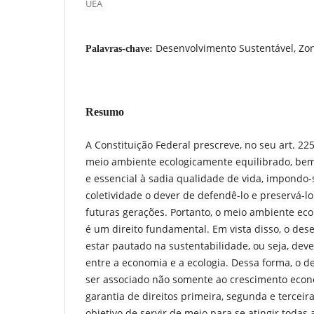
UEA
Desenvolvimento Sustentável, Z
Palavras-chave:
Resumo
A Constituição Federal prescreve, no seu art. 22
meio ambiente ecologicamente equilibrado, be
e essencial à sadia qualidade de vida, impondo-s
coletividade o dever de defendê-lo e preservá-l
futuras gerações. Portanto, o meio ambiente ec
é um direito fundamental. Em vista disso, o des
estar pautado na sustentabilidade, ou seja, deve
entre a economia e a ecologia. Dessa forma, o 
ser associado não somente ao crescimento econo
garantia de direitos primeira, segunda e terceira 
objetivo de servir de meio para se atingir todas