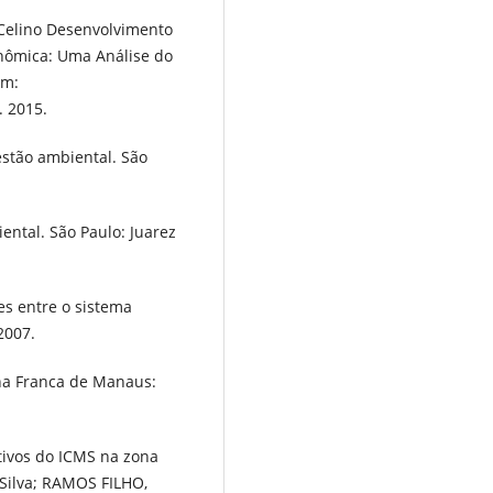
Celino Desenvolvimento
onômica: Uma Análise do
em:
. 2015.
stão ambiental. São
ntal. São Paulo: Juarez
es entre o sistema
2007.
na Franca de Manaus:
tivos do ICMS na zona
Silva; RAMOS FILHO,