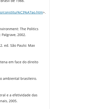
Brasil de 1988.
icao/constitui%C3%A7ao.htm
>.
vironment: The Politics
: Palgrave, 2002.
 2. ed. São Paulo: Max
ntena em face do direito
o ambiental brasileiro.
ral e a efetividade das
nais, 2005.