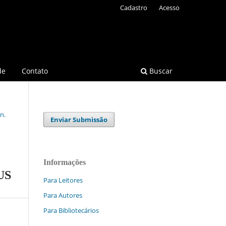
Cadastro
Acesso
de
Contato
Buscar
n.
Enviar Submissão
Informações
US
Para Leitores
Para Autores
Para Bibliotecários