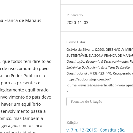
Publicado
ona Franca de Manaus
2020-11-03
Como Citar
Otávio da Silva, L. (2020). DESENVOLVIME
SUSTENTÁVEL E A ZONA FRANCA DE MANA
5, que todos têm direito ao
Constituição, Economia E Desenvolvimento: Re
Eletrônica Da Academia Brasileira De Direito
m de uso comum do povo
Constitucional
,
7
(13), 423–440. Recuperado 
e ao Poder Público e à
https://abdconstojs.com.br/?
o para as presentes e
journal=revista&page=article&op=view&pat
ologicamente equilibrado
2
envolvimento do país deve
Fomatos de Citação
 haver um equilíbrio
desenvolvimento passa a
̂mico, mas também à
Edição
geração, com o claro
v. 7 n. 13 (2015): Constituição,
 as potencialidades