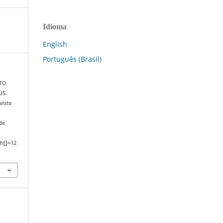
Idioma
English
Português (Brasil)
NTO
US.
vista
de
h[]=12