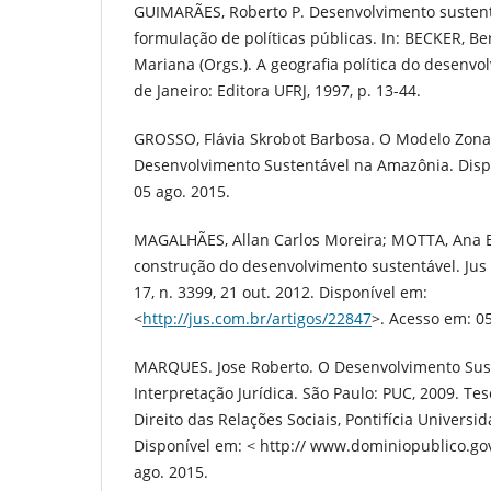
GUIMARÃES, Roberto P. Desenvolvimento sustentá
formulação de políticas públicas. In: BECKER, B
Mariana (Orgs.). A geografia política do desenvo
de Janeiro: Editora UFRJ, 1997, p. 13-44.
GROSSO, Flávia Skrobot Barbosa. O Modelo Zona
Desenvolvimento Sustentável na Amazônia. Disp
05 ago. 2015.
MAGALHÃES, Allan Carlos Moreira; MOTTA, Ana B
construção do desenvolvimento sustentável. Jus 
17, n. 3399, 21 out. 2012. Disponível em:
<
http://jus.com.br/artigos/22847
>. Acesso em: 05
MARQUES. Jose Roberto. O Desenvolvimento Sust
Interpretação Jurídica. São Paulo: PUC, 2009. T
Direito das Relações Sociais, Pontifícia Universid
Disponível em: < http:// www.dominiopublico.gov
ago. 2015.