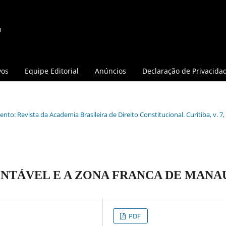
vos
Equipe Editorial
Anúncios
Declaração de Privacida
nto: Revista da Academia Brasileira de Direito Constitucional. Curitiba, v. 7, 
NTÁVEL E A ZONA FRANCA DE MANA
PDF