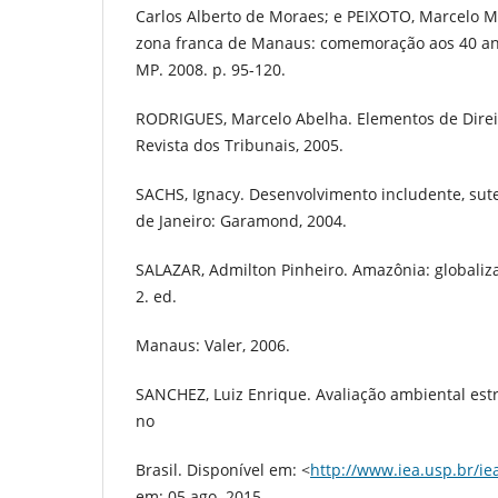
Carlos Alberto de Moraes; e PEIXOTO, Marcelo M
zona franca de Manaus: comemoração aos 40 an
MP. 2008. p. 95-120.
RODRIGUES, Marcelo Abelha. Elementos de Direit
Revista dos Tribunais, 2005.
SACHS, Ignacy. Desenvolvimento includente, sute
de Janeiro: Garamond, 2004.
SALAZAR, Admilton Pinheiro. Amazônia: globaliza
2. ed.
Manaus: Valer, 2006.
SANCHEZ, Luiz Enrique. Avaliação ambiental estr
no
Brasil. Disponível em: <
http://www.iea.usp.br/ie
em: 05 ago. 2015.