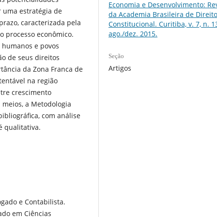
Economia e Desenvolvimento: Rev
 uma estratégia de
da Academia Brasileira de Direit
prazo, caracterizada pela
Constitucional. Curitiba, v. 7, n. 1
ago./dez. 2015.
ao processo econômico.
res humanos e povos
Seção
ão de seus direitos
Artigos
rtância da Zona Franca de
ntável na região
entre crescimento
s meios, a Metodologia
bliográfica, com análise
́ qualitativa.
gado e Contabilista.
do em Ciências