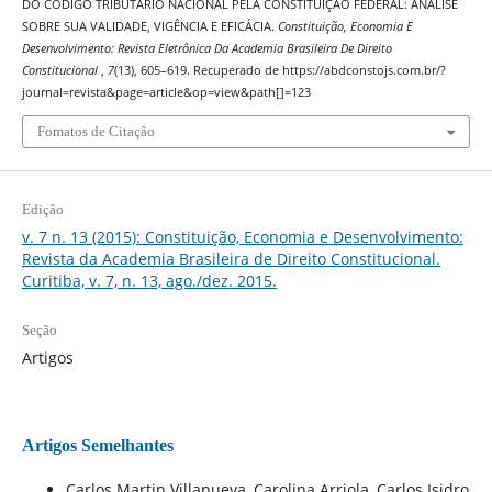
DO CÓDIGO TRIBUTÁRIO NACIONAL PELA CONSTITUIÇÃO FEDERAL: ANÁLISE
SOBRE SUA VALIDADE, VIGÊNCIA E EFICÁCIA.
Constituição, Economia E
Desenvolvimento: Revista Eletrônica Da Academia Brasileira De Direito
Constitucional
,
7
(13), 605–619. Recuperado de https://abdconstojs.com.br/?
journal=revista&page=article&op=view&path[]=123
Fomatos de Citação
Edição
v. 7 n. 13 (2015): Constituição, Economia e Desenvolvimento:
Revista da Academia Brasileira de Direito Constitucional.
Curitiba, v. 7, n. 13, ago./dez. 2015.
Seção
Artigos
Artigos Semelhantes
Carlos Martin Villanueva, Carolina Arriola, Carlos Isidro