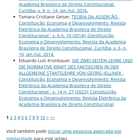
Academia Brasileira de Direito Constitucional.
Curitiba, v. 8, n. 14, jan./jul. 2016.
Tamara Cristiane Geiser,
TEORIA DA ASSERÇÃO
,
Constituição, Economia e Desenvolvimento: Revista
Eletrônica da Academia Brasileira de Direito
Constitucional : v. 6 n. 10 (2014): Constituição,
Economia e Desenvolvimento: Revista da Academia
Brasileira de Direito Constitucional. Curitiba, v. 6, n.
10, jan./jul. 2014.
Eduardo Luís Kronbauer,
DIE ZWEI-SEITEN-LEHRE UND
DIE NORMATIVE KRAFT DES FAKTISCHEN IN DER
ALLGEMEINE STAATSLEHRE VON GEORG JELLINEK
,
Constituição, Economia e Desenvolvimento: Revista
Eletrônica da Academia Brasileira de Direito
Constitucional : v. 14 n. 27 (2022): Constituição,
Economia e Desenvolvimento: Revista Eletrônica da
Academia Brasileira de Direito Constitucional
1
2
3
4
5
6
7
8
9
10
>
>>
Você também pode
iniciar uma pesquisa avançada por
similaridade
para este artigo.