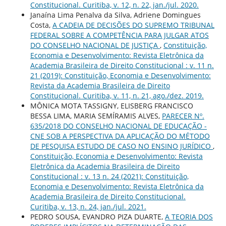
Constitucional. Curitiba, v. 12, n. 22, jan./jul. 2020.
Janaína Lima Penalva da Silva, Adriene Domingues
Costa,
A CADEIA DE DECISÕES DO SUPREMO TRIBUNAL
FEDERAL SOBRE A COMPETÊNCIA PARA JULGAR ATOS
DO CONSELHO NACIONAL DE JUSTIÇA
,
Constituição,
Economia e Desenvolvimento: Revista Eletrônica da
Academia Brasileira de Direito Constitucional : v. 11 n.
21 (2019): Constituição, Economia e Desenvolvimento:
Revista da Academia Brasileira de Direito
Constitucional. Curitiba, v. 11, n. 21, ago./dez. 2019.
MÔNICA MOTA TASSIGNY, ELISBERG FRANCISCO
BESSA LIMA, MARIA SEMÍRAMIS ALVES,
PARECER Nº.
635/2018 DO CONSELHO NACIONAL DE EDUCAÇÃO -
CNE SOB A PERSPECTIVA DA APLICAÇÃO DO MÉTODO
DE PESQUISA ESTUDO DE CASO NO ENSINO JURÍDICO
,
Constituição, Economia e Desenvolvimento: Revista
Eletrônica da Academia Brasileira de Direito
Constitucional : v. 13 n. 24 (2021): Constituição,
Economia e Desenvolvimento: Revista Eletrônica da
Academia Brasileira de Direito Constitucional.
Curitiba, v. 13, n. 24, jan./jul. 2021.
PEDRO SOUSA, EVANDRO PIZA DUARTE,
A TEORIA DOS