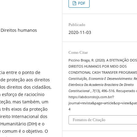
PDF
Publicado
l, Direitos humanos
2020-11-03
Como Citar
Piccino Braga, R. (2020). A EFETIVAÇÃO DO
DIREITOS HUMANOS POR MEIO DOS
cia entre o ponto de
CONDITIONAL CASH TRANSFER PROGRAMS
Constituição, Economia E Desenvolvimento: Re
de proteção aos direitos
Eletrônica Da Academia Brasileira De Direito
os direitos dos cidadãos,
Constitucional
,
7
(13), 496–516. Recuperado 
esforço de raciocínio
https://abdconstojs.com.br/?
oteção, mas também, um
journal=revista&page=article&op=view&pat
 três eixos da proteção
4
ireito Internacional dos
Fomatos de Citação
Humanitário (DIH) e o
ue comum é o objetivo. O