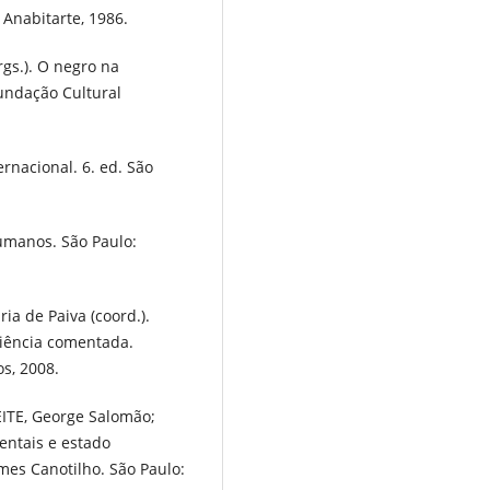
 Anabitarte, 1986.
rgs.). O negro na
 Fundação Cultural
ernacional. 6. ed. São
umanos. São Paulo:
ia de Paiva (coord.).
ciência comentada.
os, 2008.
EITE, George Salomão;
entais e estado
mes Canotilho. São Paulo: