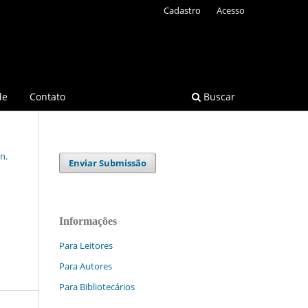
Cadastro
Acesso
de
Contato
Buscar
n.
Enviar Submissão
Informações
Para Leitores
Para Autores
Para Bibliotecários