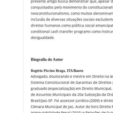
presente artigo busca demonstrar que, apesar d
conquistados pelo movimento do constitucional
neoconstitucionalismo, como muitos denominam, 
inclusão de diversas situações sociais excluden
direitos humanos como política social emancipa
conditional cash transfer programs como instru
desigualdade.
Biografia do Autor
Rogério Piccino Braga,
ITA/Bauru
Advogado, doutorando e mestre em Direito na ár
Sistema Constitucional de Garantias de Direitos p
graduado (especialização) em Direito Municipal
de Assuntos Municipais da 20a Subseção da O
Brasil/Jaú-SP. Foi assessor jurídico (2009) e diret
Câmara Municipal de Jaú. Autor do livro Direito
Inimputabilidade Penal (2015) e Relações de Suje