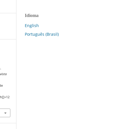
Idioma
English
Português (Brasil)
S
.
vista
de
h[]=12