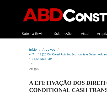
Sobre a Revista
Submissões
Atual
Arqui
Início
/
Arquivos
/
v. 7 n. 13 (2015): Constituição, Economia e Desenvolvime
13, ago./dez. 2015.
/
Artigos
A EFETIVAÇÃO DOS DIREI
CONDITIONAL CASH TRAN