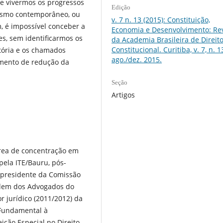
e vivermos os progressos
Edição
ismo contemporâneo, ou
v. 7 n. 13 (2015): Constituição,
é impossível conceber a
Economia e Desenvolvimento: Rev
tes, sem identificarmos os
da Academia Brasileira de Direit
Constitucional. Curitiba, v. 7, n. 1
tória e os chamados
ago./dez. 2015.
mento de redução da
Seção
Artigos
ea de concentração em
ela ITE/Bauru, pós-
, presidente da Comissão
rdem dos Advogados do
or jurídico (2011/2012) da
 Fundamental à
ição Especial no Direito