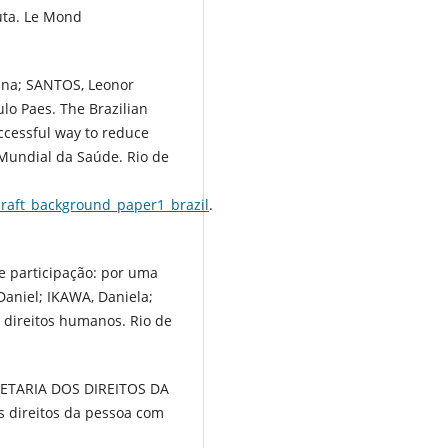
uta. Le Mond
ina; SANTOS, Leonor
lo Paes. The Brazilian
ccessful way to reduce
 Mundial da Saúde. Rio de
raft_background_paper1_brazil
.
e participação: por uma
Daniel; IKAWA, Daniela;
e direitos humanos. Rio de
ETARIA DOS DIREITOS DA
s direitos da pessoa com