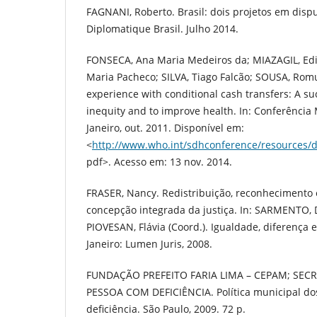
FAGNANI, Roberto. Brasil: dois projetos em disp
Diplomatique Brasil. Julho 2014.
FONSECA, Ana Maria Medeiros da; MIAZAGIL, Ed
Maria Pacheco; SILVA, Tiago Falcão; SOUSA, Romu
experience with conditional cash transfers: A su
inequity and to improve health. In: Conferência
Janeiro, out. 2011. Disponível em:
<
http://www.who.int/sdhconference/resources/d
pdf>. Acesso em: 13 nov. 2014.
FRASER, Nancy. Redistribuição, reconhecimento 
concepção integrada da justiça. In: SARMENTO, 
PIOVESAN, Flávia (Coord.). Igualdade, diferença 
Janeiro: Lumen Juris, 2008.
FUNDAÇÃO PREFEITO FARIA LIMA – CEPAM; SECR
PESSOA COM DEFICIÊNCIA. Política municipal do
deficiência. São Paulo, 2009. 72 p.