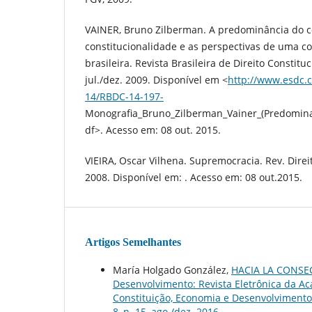
VAINER, Bruno Zilberman. A predominância do c
constitucionalidade e as perspectivas de uma co
brasileira. Revista Brasileira de Direito Constitu
jul./dez. 2009. Disponível em <
http://www.esdc
14/RBDC-14-197-
Monografia_Bruno_Zilberman_Vainer_(Predomina
df>. Acesso em: 08 out. 2015.
VIEIRA, Oscar Vilhena. Supremocracia. Rev. Direito
2008. Disponível em: . Acesso em: 08 out.2015.
Artigos Semelhantes
María Holgado González,
HACIA LA CONS
Desenvolvimento: Revista Eletrônica da Acad
Constituição, Economia e Desenvolvimento: 
8, n. 15, ago./dez. 2016.