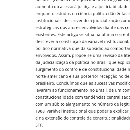
aumento do acesso à justiça e a justiciabilidade 
enquanto estudos na ciência política dão ênfa
institucionais, descrevendo a judicialização com
estratégicas dos atores envolvidos diante das co
existentes. Este artigo se situa na última corren
descrever a construção da variável institucional, 
político-normativa que dá subsídio ao comport
envolvidos. Assim, propõe-se uma revisão da lit
da judicialização da política no Brasil que expl
surgimento do controle de constitucionalidade n
norte-americano e sua posterior recepção no d
brasileiro. Concluímos que as sucessivas modific
levaram ao funcionamento, no Brasil, de um con
constitucionalidade com tendências centralizador
com um súbito alargamento no número de legiti
1988, variável institucional que poderia explic
e na extensão do controle de constitucionalidad
STF.