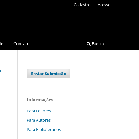
Cadastro
Acesso
de
Contato
Buscar
n.
Enviar Submissão
Informações
Para Leitores
Para Autores
Para Bibliotecários