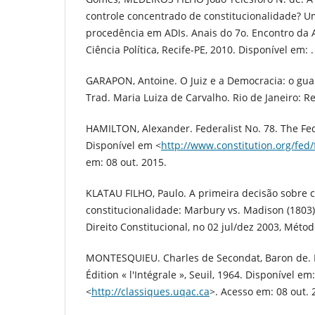
controle concentrado de constitucionalidade? Um
procedência em ADIs. Anais do 7o. Encontro da A
Ciência Política, Recife-PE, 2010. Disponível em: 
GARAPON, Antoine. O Juiz e a Democracia: o gu
Trad. Maria Luiza de Carvalho. Rio de Janeiro: R
HAMILTON, Alexander. Federalist No. 78. The Fed
Disponível em <
http://www.constitution.org/fed
em: 08 out. 2015.
KLATAU FILHO, Paulo. A primeira decisão sobre c
constitucionalidade: Marbury vs. Madison (1803).
Direito Constitucional, no 02 jul/dez 2003, Métod
MONTESQUIEU. Charles de Secondat, Baron de. De 
Édition « l'Intégrale », Seuil, 1964. Disponível em:
<
http://classiques.uqac.ca
>. Acesso em: 08 out. 