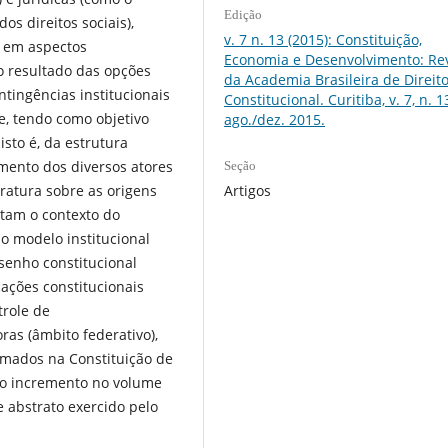
Edição
dos direitos sociais),
v. 7 n. 13 (2015): Constituição,
se em aspectos
Economia e Desenvolvimento: Rev
o resultado das opções
da Academia Brasileira de Direit
ntingências institucionais
Constitucional. Curitiba, v. 7, n. 1
te, tendo como objetivo
ago./dez. 2015.
isto é, da estrutura
amento dos diversos atores
Seção
Artigos
eratura sobre as origens
icitam o contexto do
o modelo institucional
esenho constitucional
ações constitucionais
trole de
as (âmbito federativo),
mados na Constituição de
ar o incremento no volume
e abstrato exercido pelo