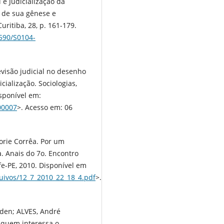
 e Judicialização da
s de sua gênese e
uritiba, 28, p. 161-179.
1590/S0104-
visão judicial no desenho
icialização. Sociologias,
isponível em:
00007
>. Acesso em: 06
rie Corrêa. Por um
a. Anais do 7o. Encontro
ife-PE, 2010. Disponível em
quivos/12_7_2010_22_18_4.pdf
>.
iden; ALVES, André
 quem interessa o