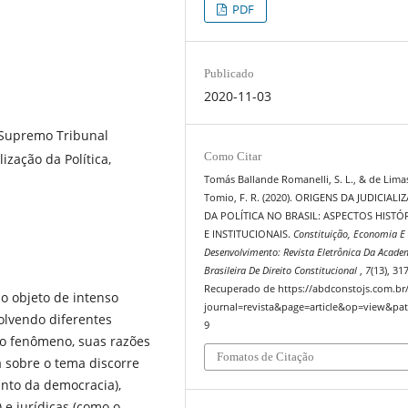
PDF
Publicado
2020-11-03
 Supremo Tribunal
Como Citar
ização da Política,
Tomás Ballande Romanelli, S. L., & de Lima
Tomio, F. R. (2020). ORIGENS DA JUDICIAL
DA POLÍTICA NO BRASIL: ASPECTOS HISTÓ
E INSTITUCIONAIS.
Constituição, Economia E
Desenvolvimento: Revista Eletrônica Da Acade
Brasileira De Direito Constitucional
,
7
(13), 31
Recuperado de https://abdconstojs.com.br
ido objeto de intenso
journal=revista&page=article&op=view&pat
olvendo diferentes
9
o fenômeno, suas razões
Fomatos de Citação
ca sobre o tema discorre
anto da democracia),
 e jurídicas (como o