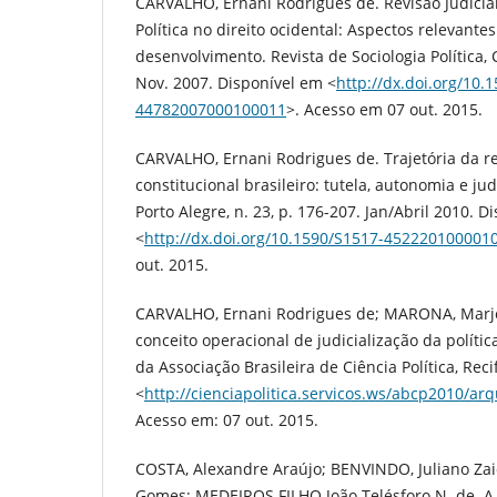
CARVALHO, Ernani Rodrigues de. Revisão Judicial
Política no direito ocidental: Aspectos relevante
desenvolvimento. Revista de Sociologia Política, C
Nov. 2007. Disponível em <
http://dx.doi.org/10.
44782007000100011
>. Acesso em 07 out. 2015.
CARVALHO, Ernani Rodrigues de. Trajetória da re
constitucional brasileiro: tutela, autonomia e jud
Porto Alegre, n. 23, p. 176-207. Jan/Abril 2010. D
<
http://dx.doi.org/10.1590/S1517-452220100001
out. 2015.
CARVALHO, Ernani Rodrigues de; MARONA, Marjo
conceito operacional de judicialização da polític
da Associação Brasileira de Ciência Política, Rec
<
http://cienciapolitica.servicos.ws/abcp2010/ar
Acesso em: 07 out. 2015.
COSTA, Alexandre Araújo; BENVINDO, Juliano Za
Gomes; MEDEIROS FILHO João Telésforo N. de. A