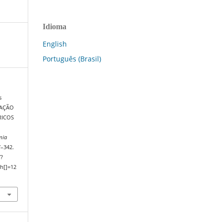
Idioma
English
Português (Brasil)
s
IZAÇÃO
RICOS
mia
7–342.
/?
h[]=12