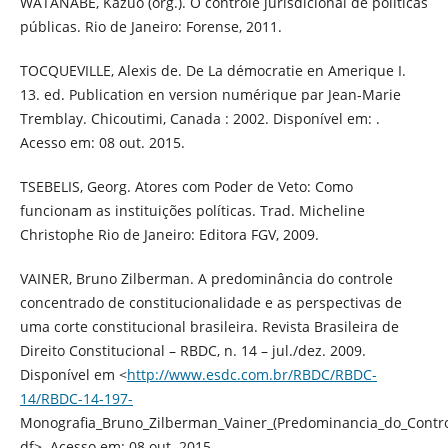
WATANABE, Kazuo (org.). O controle jurisdicional de políticas
públicas. Rio de Janeiro: Forense, 2011.
TOCQUEVILLE, Alexis de. De La démocratie en Amerique I.
13. ed. Publication en version numérique par Jean-Marie
Tremblay. Chicoutimi, Canada : 2002. Disponível em: .
Acesso em: 08 out. 2015.
TSEBELIS, Georg. Atores com Poder de Veto: Como
funcionam as instituições políticas. Trad. Micheline
Christophe Rio de Janeiro: Editora FGV, 2009.
VAINER, Bruno Zilberman. A predominância do controle
concentrado de constitucionalidade e as perspectivas de
uma corte constitucional brasileira. Revista Brasileira de
Direito Constitucional – RBDC, n. 14 – jul./dez. 2009.
Disponível em <
http://www.esdc.com.br/RBDC/RBDC-
14/RBDC-14-197-
Monografia_Bruno_Zilberman_Vainer_(Predominancia_do_Contro
df>. Acesso em: 08 out. 2015.