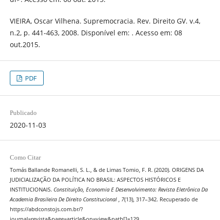
VIEIRA, Oscar Vilhena. Supremocracia. Rev. Direito GV. v.4,
n.2, p. 441-463, 2008. Disponível em: . Acesso em: 08
out.2015.
PDF
Publicado
2020-11-03
Como Citar
Tomás Ballande Romanelli, S. L., & de Limas Tomio, F. R. (2020). ORIGENS DA
JUDICIALIZAÇÃO DA POLÍTICA NO BRASIL: ASPECTOS HISTÓRICOS E
INSTITUCIONAIS.
Constituição, Economia E Desenvolvimento: Revista Eletrônica Da
Academia Brasileira De Direito Constitucional
,
7
(13), 317–342. Recuperado de
https://abdconstojs.com.br/?
journal=revista&page=article&op=view&path[]=129