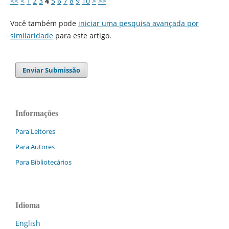
<<
<
1
2
3
4
5
6
7
8
9
10
>
>>
Você também pode
iniciar uma pesquisa avançada por
similaridade
para este artigo.
Enviar Submissão
Informações
Para Leitores
Para Autores
Para Bibliotecários
Idioma
English