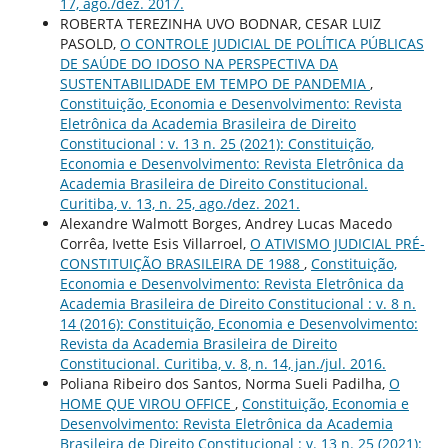
17, ago./dez. 2017.
ROBERTA TEREZINHA UVO BODNAR, CESAR LUIZ
PASOLD,
O CONTROLE JUDICIAL DE POLÍTICA PÚBLICAS
DE SAÚDE DO IDOSO NA PERSPECTIVA DA
SUSTENTABILIDADE EM TEMPO DE PANDEMIA
,
Constituição, Economia e Desenvolvimento: Revista
Eletrônica da Academia Brasileira de Direito
Constitucional : v. 13 n. 25 (2021): Constituição,
Economia e Desenvolvimento: Revista Eletrônica da
Academia Brasileira de Direito Constitucional.
Curitiba, v. 13, n. 25, ago./dez. 2021.
Alexandre Walmott Borges, Andrey Lucas Macedo
Corrêa, Ivette Esis Villarroel,
O ATIVISMO JUDICIAL PRÉ-
CONSTITUIÇÃO BRASILEIRA DE 1988
,
Constituição,
Economia e Desenvolvimento: Revista Eletrônica da
Academia Brasileira de Direito Constitucional : v. 8 n.
14 (2016): Constituição, Economia e Desenvolvimento:
Revista da Academia Brasileira de Direito
Constitucional. Curitiba, v. 8, n. 14, jan./jul. 2016.
Poliana Ribeiro dos Santos, Norma Sueli Padilha,
O
HOME QUE VIROU OFFICE
,
Constituição, Economia e
Desenvolvimento: Revista Eletrônica da Academia
Brasileira de Direito Constitucional : v. 13 n. 25 (2021):