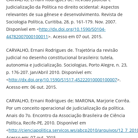
Judicialização da Política no direito ocidental: Aspectos
relevantes de sua gênese e desenvolvimento. Revista de
Sociologia Política, Curitiba, 28, p. 161-179. Nov. 2007.
Disponível em <
http://dx.doi.org/10.1590/S0104-
44782007000100011
>. Acesso em 07 out. 2015.
CARVALHO, Ernani Rodrigues de. Trajetória da revisão
judicial no desenho constitucional brasileiro: tutela,
autonomia e judicialização. Sociologias, Porto Alegre, n. 23,
p. 176-207. Jan/Abril 2010. Disponível em:
<
http://dx.doi.org/10.1590/S1517-45222010000100007
>.
Acesso em: 06 out. 2015.
CARVALHO, Ernani Rodrigues de; MARONA, Marjorie Corrêa.
Por um conceito operacional de judicialização da política.
Anais do 7o. Encontro da Associação Brasileira de Ciência
Política, Recife-PE, 2010. Disponível em
<
http://cienciapolitica.servicos.ws/abcp2010/arquivos/12_7_201
Acesso em: 07 out. 2015.