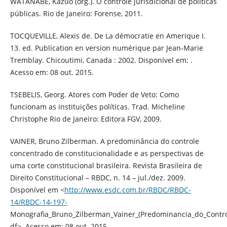
WATANABE, Kazuo (org.). O controle jurisdicional de políticas
públicas. Rio de Janeiro: Forense, 2011.
TOCQUEVILLE, Alexis de. De La démocratie en Amerique I.
13. ed. Publication en version numérique par Jean-Marie
Tremblay. Chicoutimi, Canada : 2002. Disponível em: .
Acesso em: 08 out. 2015.
TSEBELIS, Georg. Atores com Poder de Veto: Como
funcionam as instituições políticas. Trad. Micheline
Christophe Rio de Janeiro: Editora FGV, 2009.
VAINER, Bruno Zilberman. A predominância do controle
concentrado de constitucionalidade e as perspectivas de
uma corte constitucional brasileira. Revista Brasileira de
Direito Constitucional – RBDC, n. 14 – jul./dez. 2009.
Disponível em <
http://www.esdc.com.br/RBDC/RBDC-
14/RBDC-14-197-
Monografia_Bruno_Zilberman_Vainer_(Predominancia_do_Contro
df>. Acesso em: 08 out. 2015.