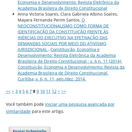
Economia e Desenvolvimento: Revista Eletrônica da
Academia Brasileira de Direito Constitucional
Anna Victoria Soares, Clara Gabriela Albino Soares,
Mayara Fernanda Perim Santos,
O
NEOCONSTITUCIONALISMO COMO FORMA DE
IDENTIFICAÇÃO DA CONSTITUIÇÃO FRENTE ÀS
INÉRCIAS DO EXECUTIVO NA EFETIVAÇÃO DAS
DEMANDAS SOCIAIS POR MEIO DO ATIVISMO
JURISDICIONAL
,
Constituição, Economia e
Desenvolvimento: Revista Eletrônica da Academia
Brasileira de Direito Constitucional : v. 6 n. 11 (2014):
Constituição, Economia e Desenvolvimento: Revista da
Academia Brasileira de Direito Constitucional.
Curitiba, v. 6, n. 11, ago./dez. 2014.
<<
<
3
4
5
6
7
8
9
10
11
12
>
>>
Você também pode
iniciar uma pesquisa avançada por
similaridade
para este artigo.
Enviar Submissão