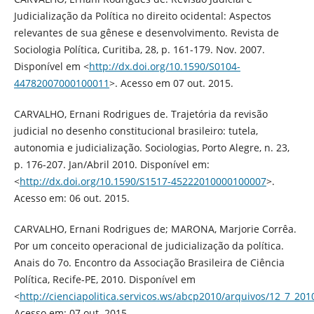
Judicialização da Política no direito ocidental: Aspectos
relevantes de sua gênese e desenvolvimento. Revista de
Sociologia Política, Curitiba, 28, p. 161-179. Nov. 2007.
Disponível em <
http://dx.doi.org/10.1590/S0104-
44782007000100011
>. Acesso em 07 out. 2015.
CARVALHO, Ernani Rodrigues de. Trajetória da revisão
judicial no desenho constitucional brasileiro: tutela,
autonomia e judicialização. Sociologias, Porto Alegre, n. 23,
p. 176-207. Jan/Abril 2010. Disponível em:
<
http://dx.doi.org/10.1590/S1517-45222010000100007
>.
Acesso em: 06 out. 2015.
CARVALHO, Ernani Rodrigues de; MARONA, Marjorie Corrêa.
Por um conceito operacional de judicialização da política.
Anais do 7o. Encontro da Associação Brasileira de Ciência
Política, Recife-PE, 2010. Disponível em
<
http://cienciapolitica.servicos.ws/abcp2010/arquivos/12_7_201
Acesso em: 07 out. 2015.