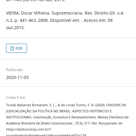
VIEIRA, Oscar Vilhena. Supremocracia. Rev. Direito GV. v.4,
n.2, p. 441-463, 2008. Disponível em: . Acesso em: 08
out.2015.
PDF
Publicado
2020-11-03
Como Citar
Tomás Ballande Romanelli, S. L., & de Limas Tomio, F. R. (2020). ORIGENS DA
JUDICIALIZAÇÃO DA POLÍTICA NO BRASIL: ASPECTOS HISTÓRICOS E
INSTITUCIONAIS.
Constituição, Economia E Desenvolvimento: Revista Eletrônica Da
Academia Brasileira De Direito Constitucional
,
7
(13), 317–342. Recuperado de
https://abdconstojs.com.br/?
journal=revista&page=article&op=view&path[]=129