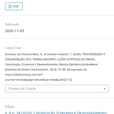
PDF
Publicado
2020-11-03
Como Citar
Emiliano de Oliveira Neto, A., & Scheila Friedrich, T. (2020). TERCEIRIZAÇÃO E
ORGANIZAÇÃO DOS TRABALHADORES: LIÇÕES (CRÍTICAS) DO BRASIL.
Constituição, Economia E Desenvolvimento: Revista Eletrônica Da Academia
Brasileira De Direito Constitucional
,
8
(14), 79–88. Recuperado de
https://abdconstojs.com.br/?
journal=revista&page=article&op=view&path[]=132
Fomatos de Citação
Edição
v. 8 n. 14 (2016): Constituição, Economia e Desenvolvimento: