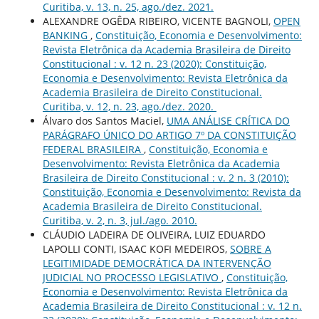
Curitiba, v. 13, n. 25, ago./dez. 2021.
ALEXANDRE OGÊDA RIBEIRO, VICENTE BAGNOLI,
OPEN
BANKING
,
Constituição, Economia e Desenvolvimento:
Revista Eletrônica da Academia Brasileira de Direito
Constitucional : v. 12 n. 23 (2020): Constituição,
Economia e Desenvolvimento: Revista Eletrônica da
Academia Brasileira de Direito Constitucional.
Curitiba, v. 12, n. 23, ago./dez. 2020.
Álvaro dos Santos Maciel,
UMA ANÁLISE CRÍTICA DO
PARÁGRAFO ÚNICO DO ARTIGO 7º DA CONSTITUIÇÃO
FEDERAL BRASILEIRA
,
Constituição, Economia e
Desenvolvimento: Revista Eletrônica da Academia
Brasileira de Direito Constitucional : v. 2 n. 3 (2010):
Constituição, Economia e Desenvolvimento: Revista da
Academia Brasileira de Direito Constitucional.
Curitiba, v. 2, n. 3, jul./ago. 2010.
CLÁUDIO LADEIRA DE OLIVEIRA, LUIZ EDUARDO
LAPOLLI CONTI, ISAAC KOFI MEDEIROS,
SOBRE A
LEGITIMIDADE DEMOCRÁTICA DA INTERVENÇÃO
JUDICIAL NO PROCESSO LEGISLATIVO
,
Constituição,
Economia e Desenvolvimento: Revista Eletrônica da
Academia Brasileira de Direito Constitucional : v. 12 n.