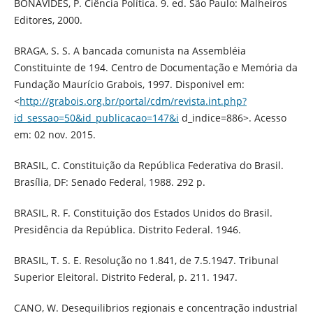
BONAVIDES, P. Ciência Política. 9. ed. São Paulo: Malheiros
Editores, 2000.
BRAGA, S. S. A bancada comunista na Assembléia
Constituinte de 194. Centro de Documentação e Memória da
Fundação Maurício Grabois, 1997. Disponivel em:
<
http://grabois.org.br/portal/cdm/revista.int.php?
id_sessao=50&id_publicacao=147&i
d_indice=886>. Acesso
em: 02 nov. 2015.
BRASIL, C. Constituição da República Federativa do Brasil.
Brasília, DF: Senado Federal, 1988. 292 p.
BRASIL, R. F. Constituição dos Estados Unidos do Brasil.
Presidência da República. Distrito Federal. 1946.
BRASIL, T. S. E. Resolução no 1.841, de 7.5.1947. Tribunal
Superior Eleitoral. Distrito Federal, p. 211. 1947.
CANO, W. Desequilibrios regionais e concentração industrial