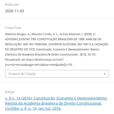
Publicado
2020-11-03
Como Citar
Walmott Borges, A., Macedo Corrêa, A. L., & Esis Villarroel, I. (2020). O
ATIVISMO JUDICIAL PRÉ-CONSTITUIÇÃO BRASILEIRA DE 1988: ANÁLISE DA
RESOLUÇÃO 1841 DO TRIBUNAL SUPERIOR ELEITORAL EM 1947 E A CASSAÇÃO
DO REGISTRO DO PCB.
Constituição, Economia E Desenvolvimento: Revista
Eletrônica Da Academia Brasileira De Direito Constitucional
,
8
(14), 33–59.
Recuperado de https://abdconstojs.com.br/?
journal=revista&page=article&op=view&path[]=133
Fomatos de Citação
Edição
v. 8 n. 14 (2016): Constituição, Economia e Desenvolvimento:
Revista da Academia Brasileira de Direito Constitucional.
Curitiba, v. 8, n. 14, jan./jul. 2016.