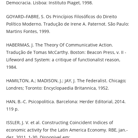
Democracia. Lisboa: Instituto Piaget, 1998.
GOYARD–FABRE, S. Os Princípios Filosóficos do Direito
Político Moderno. Tradução de Irene A. Paternot. São Paulo:
Martins Fontes, 1999.
HABERMAS, J. The Theory Of Communicative Action.
Tradução de Tomas McCarthy. Boston: Beacon Press, v. II -
Lifeword and System: a critique of functionalist reason,
1984.
HAMILTON, A.; MADISON, J.; JAY, J. The Federalist. Chicago;
Londres; Toronto: Encyclopaedia Britannica, 1952.
HAN, B.-C. Psicopolitica. Barcelona: Herder Editorial, 2014.
119 p.
ISSLER, J. V. et al. Constructing Coincident Indices of
economic activity for the Latin America Economy. RBE, jan.-
dez. 2011. 1-30. Disponivel em: