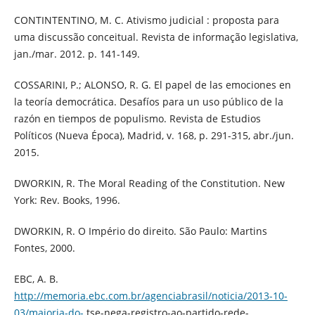
CONTINTENTINO, M. C. Ativismo judicial : proposta para
uma discussão conceitual. Revista de informação legislativa,
jan./mar. 2012. p. 141-149.
COSSARINI, P.; ALONSO, R. G. El papel de las emociones en
la teoría democrática. Desafíos para un uso público de la
razón en tiempos de populismo. Revista de Estudios
Políticos (Nueva Época), Madrid, v. 168, p. 291-315, abr./jun.
2015.
DWORKIN, R. The Moral Reading of the Constitution. New
York: Rev. Books, 1996.
DWORKIN, R. O Império do direito. São Paulo: Martins
Fontes, 2000.
EBC, A. B.
http://memoria.ebc.com.br/agenciabrasil/noticia/2013-10-
03/maioria-do-
tse-nega-registro-ao-partido-rede-