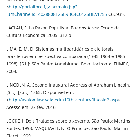
<
http://portalibre.fgv.br/main.jsp?
lumChannelId=4028808126B9BC4C0126BEA1755
C6C93>.
LACLAU, E. La Razon Populista. Buenos Aires: Fondo de
Cultura Economica, 2005. 312 p.
LIMA, E. M. D. Sistemas multipartidários e eleitorais
brasileiros em perspectiva comparada (1945-1964 e 1985-
1998). [S.l.]: São Paulo: Annablume. Belo Horizonte: FUMEC,
2004.
LINCOLN, A. Second Inaugural Address of Abraham Lincoln.
[S.l.]: [s.n.], 1865. Disponivel em:
<
http://avalon.law.yale.edu/19th_century/lincoln2.asp
>.
Acesso em: 22 fev. 2016.
LOCKE, J. Dois Tratados sobre o governo. São Paulo: Martins
Fontes, 1998. MAQUIAVEL, N. O Príncipe. São Paulo: Martin
Claret, 1999.