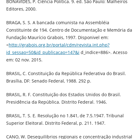
BONAVIDES, P. Ciência Política. 9. ed. São Paulo: Malheiros
Editores, 2000.
BRAGA, S. S. A bancada comunista na Assembléia
Constituinte de 194. Centro de Documentação e Memória da
Fundação Maurício Grabois, 1997. Disponivel em:
<
http://grabois.org.br/portal/cdm/revista.int.php?
id_sessao=50&id_publicacao=147&i
d_indice=886>. Acesso
em: 02 nov. 2015.
BRASIL, C. Constituição da República Federativa do Brasil.
Brasília, DF: Senado Federal, 1988. 292 p.
BRASIL, R. F. Constituição dos Estados Unidos do Brasil.
Presidência da República. Distrito Federal. 1946.
BRASIL, T. S. E. Resolução no 1.841, de 7.5.1947. Tribunal
Superior Eleitoral. Distrito Federal, p. 211. 1947.
CANO, W. Desequilibrios regionais e concentração industrial