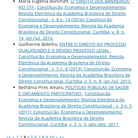
Maria Eugenia Bunchaft,
O “DIREITO DOS BANHEIROS”
NO STF
,
Constituição, Economia e Desenvolvimento:
Revista Eletrônica da Academia Brasileira de Direito
Constitucional : v. 8 n. 14 (2016): Constituição,
Economia e Desenvolvimento: Revista da Academia
Brasileira de Direito Constitucional. Curitiba, v. 8, n.
14, jan./jul. 2016.
Guilherme Botelho,
ENTRE O DIREITO AO PROCESSO
QUALIFICADO E O DEVIDO PROCESSO LEGAL
,
Constituição, Economia e Desenvolvimento: Revista
Eletrônica da Academia Brasileira de Direito
Constitucional : v. 5 n. 8 (2013): Constituição, Economia
e Desenvolvimento: Revista da Academia Brasileira de
Direito Constitucional. Curitiba, v. 5, n. 8, jan./jul. 2013.
Bethânia Pires Amaro,
POLÍTICAS PÚBLICAS DE SAÚDE
E ORÇAMENTO PARTICIPATIVO
,
Constituição,
Economia e Desenvolvimento: Revista Eletrônica da
Academia Brasileira de Direito Constitucional : v. 3 n. 5
(2011): Constituição, Economia e Desenvolvimento:
Revista da Academia Brasileira de Direito
Constitucional. Curitiba, v. 3, n. 5, ago./dez. 2011.
<<
<
1
2
3
4
5
6
7
8
9
10
>
>>