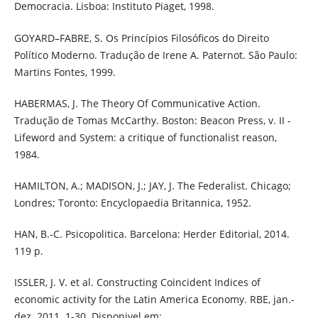
Democracia. Lisboa: Instituto Piaget, 1998.
GOYARD–FABRE, S. Os Princípios Filosóficos do Direito
Político Moderno. Tradução de Irene A. Paternot. São Paulo:
Martins Fontes, 1999.
HABERMAS, J. The Theory Of Communicative Action.
Tradução de Tomas McCarthy. Boston: Beacon Press, v. II -
Lifeword and System: a critique of functionalist reason,
1984.
HAMILTON, A.; MADISON, J.; JAY, J. The Federalist. Chicago;
Londres; Toronto: Encyclopaedia Britannica, 1952.
HAN, B.-C. Psicopolitica. Barcelona: Herder Editorial, 2014.
119 p.
ISSLER, J. V. et al. Constructing Coincident Indices of
economic activity for the Latin America Economy. RBE, jan.-
dez. 2011. 1-30. Disponivel em: