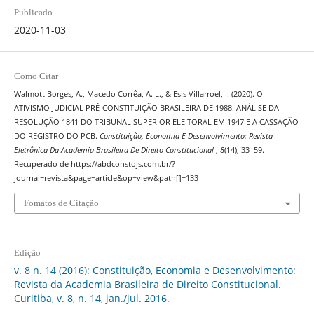
Publicado
2020-11-03
Como Citar
Walmott Borges, A., Macedo Corrêa, A. L., & Esis Villarroel, I. (2020). O
ATIVISMO JUDICIAL PRÉ-CONSTITUIÇÃO BRASILEIRA DE 1988: ANÁLISE DA
RESOLUÇÃO 1841 DO TRIBUNAL SUPERIOR ELEITORAL EM 1947 E A CASSAÇÃO
DO REGISTRO DO PCB.
Constituição, Economia E Desenvolvimento: Revista
Eletrônica Da Academia Brasileira De Direito Constitucional
,
8
(14), 33–59.
Recuperado de https://abdconstojs.com.br/?
journal=revista&page=article&op=view&path[]=133
Fomatos de Citação
Edição
v. 8 n. 14 (2016): Constituição, Economia e Desenvolvimento:
Revista da Academia Brasileira de Direito Constitucional.
Curitiba, v. 8, n. 14, jan./jul. 2016.