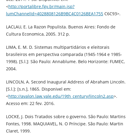
<
http://portalibre.fgv.br/main.jsp?
lumChannelId=4028808126B9BC4C0126BEA1755
C6C93>.
LACLAU, E. La Razon Populista. Buenos Aires: Fondo de
Cultura Economica, 2005. 312 p.
LIMA, E. M. D. Sistemas multipartidários e eleitorais
brasileiros em perspectiva comparada (1945-1964 e 1985-
1998). [S.l.]: São Paulo: Annablume. Belo Horizonte: FUMEC,
2004.
LINCOLN, A. Second Inaugural Address of Abraham Lincoln.
[S.l.]: [s.n.], 1865. Disponivel em:
<
http://avalon.law.yale.edu/19th_century/lincoln2.asp
>.
Acesso em: 22 fev. 2016.
LOCKE, J. Dois Tratados sobre o governo. São Paulo: Martins
Fontes, 1998. MAQUIAVEL, N. O Príncipe. São Paulo: Martin
Claret, 1999.