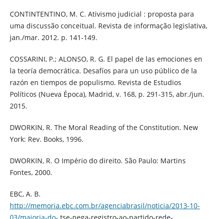
CONTINTENTINO, M. C. Ativismo judicial : proposta para
uma discussão conceitual. Revista de informação legislativa,
jan./mar. 2012. p. 141-149.
COSSARINI, P.; ALONSO, R. G. El papel de las emociones en
la teoría democrática. Desafíos para un uso público de la
razón en tiempos de populismo. Revista de Estudios
Políticos (Nueva Época), Madrid, v. 168, p. 291-315, abr./jun.
2015.
DWORKIN, R. The Moral Reading of the Constitution. New
York: Rev. Books, 1996.
DWORKIN, R. O Império do direito. São Paulo: Martins
Fontes, 2000.
EBC, A. B.
http://memoria.ebc.com.br/agenciabrasil/noticia/2013-10-
03/maioria-do-
tse-nega-registro-ao-partido-rede-