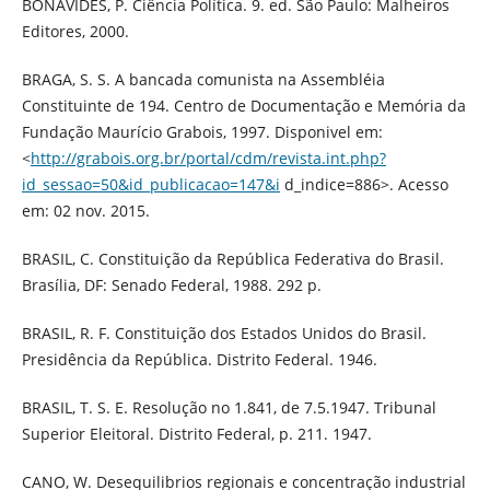
BONAVIDES, P. Ciência Política. 9. ed. São Paulo: Malheiros
Editores, 2000.
BRAGA, S. S. A bancada comunista na Assembléia
Constituinte de 194. Centro de Documentação e Memória da
Fundação Maurício Grabois, 1997. Disponivel em:
<
http://grabois.org.br/portal/cdm/revista.int.php?
id_sessao=50&id_publicacao=147&i
d_indice=886>. Acesso
em: 02 nov. 2015.
BRASIL, C. Constituição da República Federativa do Brasil.
Brasília, DF: Senado Federal, 1988. 292 p.
BRASIL, R. F. Constituição dos Estados Unidos do Brasil.
Presidência da República. Distrito Federal. 1946.
BRASIL, T. S. E. Resolução no 1.841, de 7.5.1947. Tribunal
Superior Eleitoral. Distrito Federal, p. 211. 1947.
CANO, W. Desequilibrios regionais e concentração industrial