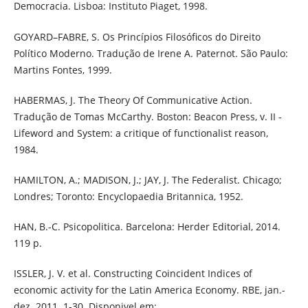
Democracia. Lisboa: Instituto Piaget, 1998.
GOYARD–FABRE, S. Os Princípios Filosóficos do Direito
Político Moderno. Tradução de Irene A. Paternot. São Paulo:
Martins Fontes, 1999.
HABERMAS, J. The Theory Of Communicative Action.
Tradução de Tomas McCarthy. Boston: Beacon Press, v. II -
Lifeword and System: a critique of functionalist reason,
1984.
HAMILTON, A.; MADISON, J.; JAY, J. The Federalist. Chicago;
Londres; Toronto: Encyclopaedia Britannica, 1952.
HAN, B.-C. Psicopolitica. Barcelona: Herder Editorial, 2014.
119 p.
ISSLER, J. V. et al. Constructing Coincident Indices of
economic activity for the Latin America Economy. RBE, jan.-
dez. 2011. 1-30. Disponivel em: