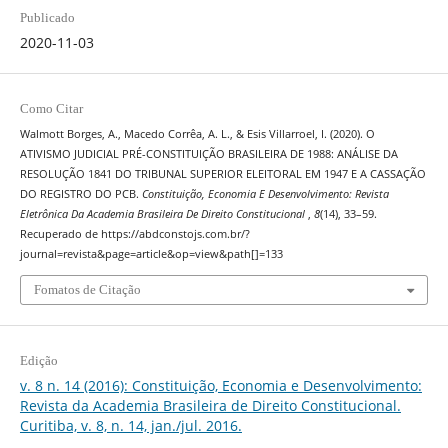
Publicado
2020-11-03
Como Citar
Walmott Borges, A., Macedo Corrêa, A. L., & Esis Villarroel, I. (2020). O
ATIVISMO JUDICIAL PRÉ-CONSTITUIÇÃO BRASILEIRA DE 1988: ANÁLISE DA
RESOLUÇÃO 1841 DO TRIBUNAL SUPERIOR ELEITORAL EM 1947 E A CASSAÇÃO
DO REGISTRO DO PCB.
Constituição, Economia E Desenvolvimento: Revista
Eletrônica Da Academia Brasileira De Direito Constitucional
,
8
(14), 33–59.
Recuperado de https://abdconstojs.com.br/?
journal=revista&page=article&op=view&path[]=133
Fomatos de Citação
Edição
v. 8 n. 14 (2016): Constituição, Economia e Desenvolvimento:
Revista da Academia Brasileira de Direito Constitucional.
Curitiba, v. 8, n. 14, jan./jul. 2016.