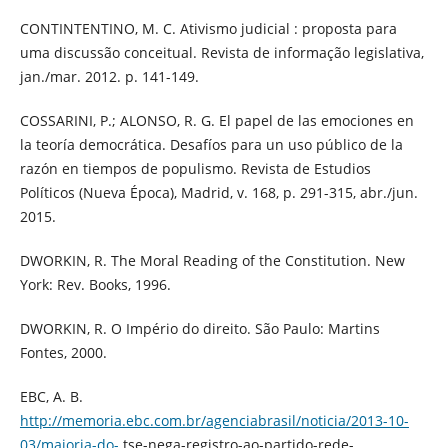
CONTINTENTINO, M. C. Ativismo judicial : proposta para
uma discussão conceitual. Revista de informação legislativa,
jan./mar. 2012. p. 141-149.
COSSARINI, P.; ALONSO, R. G. El papel de las emociones en
la teoría democrática. Desafíos para un uso público de la
razón en tiempos de populismo. Revista de Estudios
Políticos (Nueva Época), Madrid, v. 168, p. 291-315, abr./jun.
2015.
DWORKIN, R. The Moral Reading of the Constitution. New
York: Rev. Books, 1996.
DWORKIN, R. O Império do direito. São Paulo: Martins
Fontes, 2000.
EBC, A. B.
http://memoria.ebc.com.br/agenciabrasil/noticia/2013-10-
03/maioria-do-
tse-nega-registro-ao-partido-rede-