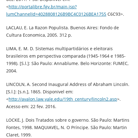
<
http://portalibre.fgv.br/main.jsp?
lumChannelId=4028808126B9BC4C0126BEA1755
C6C93>.
LACLAU, E. La Razon Populista. Buenos Aires: Fondo de
Cultura Economica, 2005. 312 p.
LIMA, E. M. D. Sistemas multipartidários e eleitorais
brasileiros em perspectiva comparada (1945-1964 e 1985-
1998). [S.l.]: São Paulo: Annablume. Belo Horizonte: FUMEC,
2004.
LINCOLN, A. Second Inaugural Address of Abraham Lincoln.
[S.l.]: [s.n.], 1865. Disponivel em:
<
http://avalon.law.yale.edu/19th_century/lincoln2.asp
>.
Acesso em: 22 fev. 2016.
LOCKE, J. Dois Tratados sobre o governo. São Paulo: Martins
Fontes, 1998. MAQUIAVEL, N. O Príncipe. São Paulo: Martin
Claret, 1999.