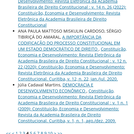
Desenvolvimento: Revista Eletrônica da Academia
Brasileira de Direito Constitucional : v. 14 n. 26 (2022):
Constituição, Economia e Desenvolvimento: Revista
Eletrônica da Academia Brasileira de Direito
Constitucional
ANA PAULA MATTOSO MISKULIN CARDOSO, SÉRGIO
TIBIRIÇÁ DO AMARAL,
A IMPORTÂNCIA DA
CODIFICAÇÃO DO PROCESSO CONSTITUCIONAL EM
UM ESTADO DEMOCRÁTICO DE DIREITO
,
Constituição,
Economia e Desenvolvimento: Revista Eletrônica da
Academia Brasileira de Direito Constitucional : v. 12 n.
22 (2020): Constituição, Economia e Desenvolvimento:
Revista Eletrônica da Academia Brasileira de Direito
Constitucional. Curitiba, v. 12, n. 22, jan./jul. 2020.
Júlia Cadaval Martins,
DEMOCRACIA E
DESENVOLVIMENTO ECONÔMICO
,
Constituição,
Economia e Desenvolvimento: Revista Eletrônica da
Academia Brasileira de Direito Constitucional : v. 1 n. 1
(2009): Constituição, Economia e Desenvolvimento:
Revista da Academia Brasileira de Direito
Constitucional. Curitiba, v. 1, n. 1, ago./dez. 2009.
<<
<
1
2
3
4
5
6
7
8
9
10
>
>>