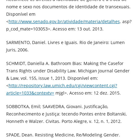
nome e sexo nos documentos de identidade de transexuais.
Disponível em
<
http://www.senado.gov.br/atividade/materia/detalhes
. asp?
p_cod_mate=103053>. Acesso em: 13 out. 2013.
SARMENTO, Daniel. Livres e Iguais. Rio de Janeiro: Lumen
Juris, 2006.
SCHMIDT, Daniella A. Bathroom Bias: Making the Casefor
Trans Rights under Disability Law. Michigan Journal Gender
& Law, vol. 155, issue 1, 2013. Disponível em:
<
http://repository.law.umich.edu/cgi/viewcontent.cgi?
article=1033&contextv=
mjgl>. Acesso em: 12 dez. 2015.
SOBBOTKA, Emil; SAAVEDRA, Giovani. Justificação,
Reconhecimento e Justiça: tecendo Pontes entre Boltanski,
Honneth e Walzer. Civitas. Porto Alegre, v. 12, n. 1, 2012.
SPADE, Dean. Resisting Medicine, Re/Modeling Gender.