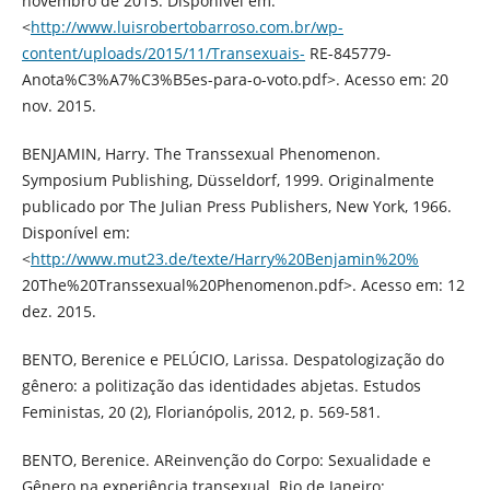
novembro de 2015. Disponível em:
<
http://www.luisrobertobarroso.com.br/wp-
content/uploads/2015/11/Transexuais-
RE-845779-
Anota%C3%A7%C3%B5es-para-o-voto.pdf>. Acesso em: 20
nov. 2015.
BENJAMIN, Harry. The Transsexual Phenomenon.
Symposium Publishing, Düsseldorf, 1999. Originalmente
publicado por The Julian Press Publishers, New York, 1966.
Disponível em:
<
http://www.mut23.de/texte/Harry%20Benjamin%20%
20The%20Transsexual%20Phenomenon.pdf>. Acesso em: 12
dez. 2015.
BENTO, Berenice e PELÚCIO, Larissa. Despatologização do
gênero: a politização das identidades abjetas. Estudos
Feministas, 20 (2), Florianópolis, 2012, p. 569-581.
BENTO, Berenice. AReinvenção do Corpo: Sexualidade e
Gênero na experiência transexual. Rio de Janeiro: