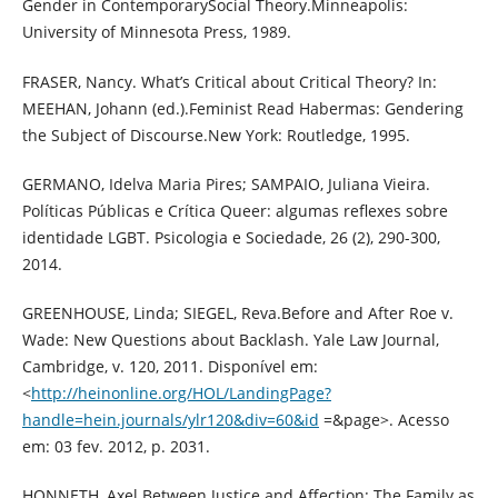
Gender in ContemporarySocial Theory.Minneapolis:
University of Minnesota Press, 1989.
FRASER, Nancy. What’s Critical about Critical Theory? In:
MEEHAN, Johann (ed.).Feminist Read Habermas: Gendering
the Subject of Discourse.New York: Routledge, 1995.
GERMANO, Idelva Maria Pires; SAMPAIO, Juliana Vieira.
Políticas Públicas e Crítica Queer: algumas reflexes sobre
identidade LGBT. Psicologia e Sociedade, 26 (2), 290-300,
2014.
GREENHOUSE, Linda; SIEGEL, Reva.Before and After Roe v.
Wade: New Questions about Backlash. Yale Law Journal,
Cambridge, v. 120, 2011. Disponível em:
<
http://heinonline.org/HOL/LandingPage?
handle=hein.journals/ylr120&div=60&id
=&page>. Acesso
em: 03 fev. 2012, p. 2031.
HONNETH, Axel.Between Justice and Affection: The Family as