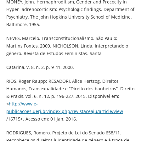
MONEY, John. Hermaphroditism, Gender and Precocity in
Hyper- adrenocorticism: Psychologic findings. Department of
Psychiatry. The John Hopkins University School of Medicine.
Baltimore, 1955.
NEVES, Marcelo. Transconstitucionalismo. São Paulo;
Martins Fontes, 2009. NICHOLSON, Linda. Interpretando o
gênero. Revista de Estudos Feministas. Santa
Catarina, v. 8, n. 2, p. 9-41, 2000.
RIOS, Roger Raupp; RESADORI, Alice Hertzog. Direitos
Humanos, Transexualidade e “Direito dos banheiros”. Direito
& Praxis, vol. 6, n. 12, p. 196-227, 2015. Disponível em:
<
http://www.e-
publicacoes.uerj.br/index.php/revistaceaju/article/view
/16715>. Acesso em: 01 jan. 2016.
RODRIGUES, Romero. Projeto de Lei do Senado 658/11.
Reconhece os direitos à identidade de gênero e à troca de