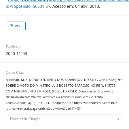
idProposicao=56531
5>. Acesso em: 04 abr. 2013.
PDF
Publicado
2020-11-03
Como Citar
Bunchaft, M. E. (2020). O “DIREITO DOS BANHEIROS” NO STF: CONSIDERAÇÕES
SOBRE O VOTO DO MINISTRO LUÍS ROBERTO BARROSO NO RE N. 845779
COM FUNDAMENTO EM POST, SIEGEL E FRASER.
Constituição, Economia E
Desenvolvimento: Revista Eletrônica Da Academia Brasileira De Direito
Constitucional
,
8
(14), 143–174. Recuperado de https://abdconstojs.com.br/?
journal=revista&page=article&op=view&path[]=134
Fomatos de Citação