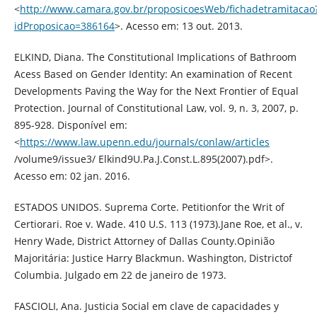
<
http://www.camara.gov.br/proposicoesWeb/fichadetramitacao
idProposicao=386164
>. Acesso em: 13 out. 2013.
ELKIND, Diana. The Constitutional Implications of Bathroom
Acess Based on Gender Identity: An examination of Recent
Developments Paving the Way for the Next Frontier of Equal
Protection. Journal of Constitutional Law, vol. 9, n. 3, 2007, p.
895-928. Disponível em:
<
https://www.law.upenn.edu/journals/conlaw/articles
/volume9/issue3/ Elkind9U.Pa.J.Const.L.895(2007).pdf>.
Acesso em: 02 jan. 2016.
ESTADOS UNIDOS. Suprema Corte. Petitionfor the Writ of
Certiorari. Roe v. Wade. 410 U.S. 113 (1973).Jane Roe, et al., v.
Henry Wade, District Attorney of Dallas County.Opinião
Majoritária: Justice Harry Blackmun. Washington, Districtof
Columbia. Julgado em 22 de janeiro de 1973.
FASCIOLI, Ana. Justicia Social em clave de capacidades y