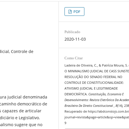
PDF
Publicado
2020-11-03
icial, Controle de
Como Citar
Ladeira de Oliveira, C., & Patrícia Moura, S. 
O MINIMALISMO JUDICIAL DE CASS SUNSTE
RESOLUÇÃO DO SENADO FEDERAL NO
CONTROLE DE CONSTITUCIONALIDADE:
ATIVISMO JUDICIAL E LEGITIMIDADE
DEMOCRÁTICA.
Constituição, Economia E
tura judicial denominada
Desenvolvimento: Revista Eletrônica Da Acade
caminho democrático de
Brasileira De Direito Constitucional
,
8
(14), 23
s capazes de articular
Recuperado de https://abdconstojs.com.br
ciário e Legislativo.
journal=revista&page=article&op=view&pat
9
malismo sugere que no