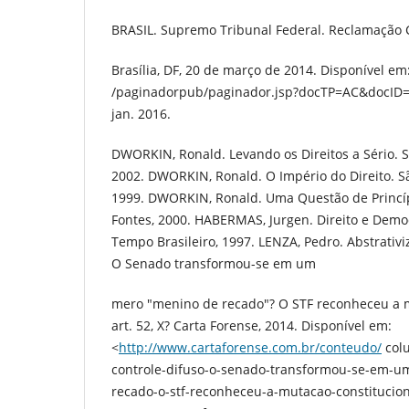
BRASIL. Supremo Tribunal Federal. Reclamação C
Brasília, DF, 20 de março de 2014. Disponível em
/paginadorpub/paginador.jsp?docTP=AC&docID=
jan. 2016.
DWORKIN, Ronald. Levando os Direitos a Sério. S
2002. DWORKIN, Ronald. O Império do Direito. Sã
1999. DWORKIN, Ronald. Uma Questão de Princíp
Fontes, 2000. HABERMAS, Jurgen. Direito e Democ
Tempo Brasileiro, 1997. LENZA, Pedro. Abstrativi
O Senado transformou-se em um
mero "menino de recado"? O STF reconheceu a m
art. 52, X? Carta Forense, 2014. Disponível em:
<
http://www.cartaforense.com.br/conteudo/
colu
controle-difuso-o-senado-transformou-se-em-
recado-o-stf-reconheceu-a-mutacao-constitucion