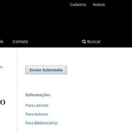
Cadastro
Acesso
de
Contato
Buscar
n.
Enviar Submissão
Informações
DO
Para Leitores
Para Autores
Para Bibliotecários