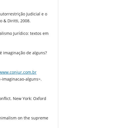
utorrestrição Judicial e o
 & Diritti, 2008.
alismo Jurídico: textos em
u é imaginação de alguns?
/www.conjur.com.br
u-imaginacao-alguns>.
nflict. New York: Oxford
inimalism on the supreme
.