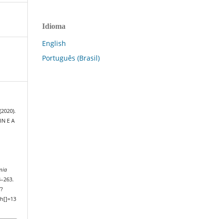
Idioma
English
Português (Brasil)
(2020).
IN E A
mia
8–263.
/?
h[]=13