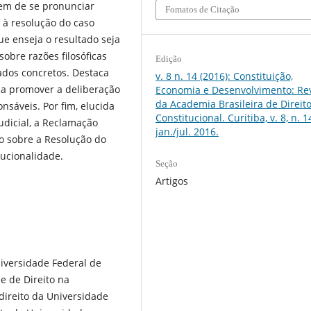
xem de se pronunciar
Fomatos de Citação
à resolução do caso
e enseja o resultado seja
obre razões filosóficas
Edição
ados concretos. Destaca
v. 8 n. 14 (2016): Constituição,
a promover a deliberação
Economia e Desenvolvimento: Rev
da Academia Brasileira de Direit
nsáveis. Por fim, elucida
Constitucional. Curitiba, v. 8, n. 1
dicial, a Reclamação
jan./jul. 2016.
 sobre a Resolução do
tucionalidade.
Seção
Artigos
niversidade Federal de
e de Direito na
 direito da Universidade