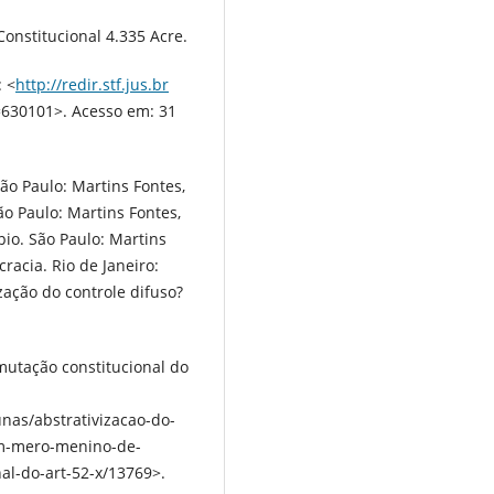
onstitucional 4.335 Acre.
: <
http://redir.stf.jus.br
630101>. Acesso em: 31
ão Paulo: Martins Fontes,
o Paulo: Martins Fontes,
io. São Paulo: Martins
racia. Rio de Janeiro:
zação do controle difuso?
utação constitucional do
nas/abstrativizacao-do-
um-mero-menino-de-
al-do-art-52-x/13769>.