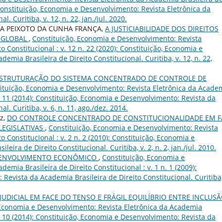
: Constituição, Economia e Desenvolvimento: Revista Eletrônica da
. Curitiba, v. 12, n. 22, jan./jul. 2020.
DA PEIXOTO DA CUNHA FRANÇA,
A JUSTICIABILIDADE DOS DIREITOS
 GLOBAL
,
Constituição, Economia e Desenvolvimento: Revista
o Constitucional : v. 12 n. 22 (2020): Constituição, Economia e
emia Brasileira de Direito Constitucional. Curitiba, v. 12, n. 22,
ESTRUTURAÇÃO DO SISTEMA CONCENTRADO DE CONTROLE DE
ituição, Economia e Desenvolvimento: Revista Eletrônica da Acade
 n. 11 (2014): Constituição, Economia e Desenvolvimento: Revista da
l. Curitiba, v. 6, n. 11, ago./dez. 2014.
cz,
DO CONTROLE CONCENTRADO DE CONSTITUCIONALIDADE EM F
EGISLATIVAS
,
Constituição, Economia e Desenvolvimento: Revista
o Constitucional : v. 2 n. 2 (2010): Constituição, Economia e
ira de Direito Constitucional. Curitiba, v. 2, n. 2, jan./jul. 2010.
SENVOLVIMENTO ECONÔMICO
,
Constituição, Economia e
emia Brasileira de Direito Constitucional : v. 1 n. 1 (2009):
Revista da Academia Brasileira de Direito Constitucional. Curitiba,
JUDICIAL EM FACE DO TENSO E FRÁGIL EQUILÍBRIO ENTRE INCLUS
 Economia e Desenvolvimento: Revista Eletrônica da Academia
 n. 10 (2014): Constituição, Economia e Desenvolvimento: Revista da