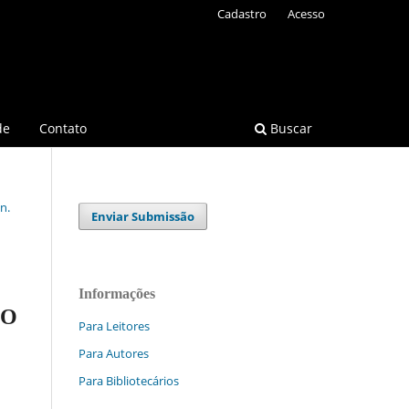
Cadastro
Acesso
de
Contato
Buscar
n.
Enviar Submissão
Informações
DO
Para Leitores
Para Autores
Para Bibliotecários