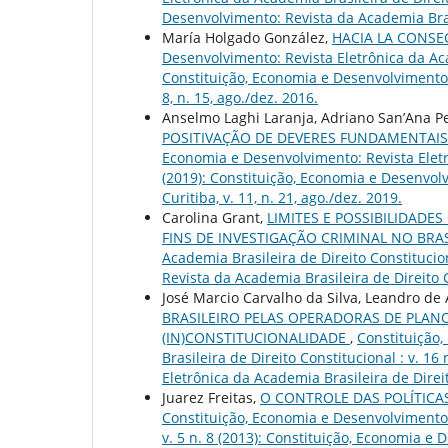
Desenvolvimento: Revista da Academia Brasil
María Holgado González,
HACIA LA CONS
Desenvolvimento: Revista Eletrônica da Acad
Constituição, Economia e Desenvolvimento: 
8, n. 15, ago./dez. 2016.
Anselmo Laghi Laranja, Adriano San’Ana Pe
POSITIVAÇÃO DE DEVERES FUNDAMENTAI
Economia e Desenvolvimento: Revista Eletrô
(2019): Constituição, Economia e Desenvolv
Curitiba, v. 11, n. 21, ago./dez. 2019.
Carolina Grant,
LIMITES E POSSIBILIDADE
FINS DE INVESTIGAÇÃO CRIMINAL NO BRA
Academia Brasileira de Direito Constitucion
Revista da Academia Brasileira de Direito Co
José Marcio Carvalho da Silva, Leandro d
BRASILEIRO PELAS OPERADORAS DE PLAN
(IN)CONSTITUCIONALIDADE
,
Constituição,
Brasileira de Direito Constitucional : v. 1
Eletrônica da Academia Brasileira de Direi
Juarez Freitas,
O CONTROLE DAS POLÍTICA
Constituição, Economia e Desenvolvimento: 
v. 5 n. 8 (2013): Constituição, Economia e