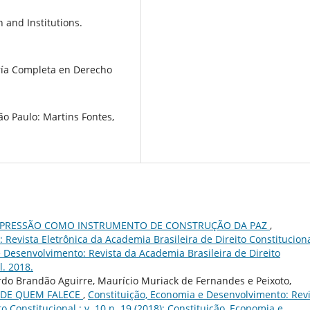
 and Institutions.
ría Completa en Derecho
o Paulo: Martins Fontes,
EXPRESSÃO COMO INSTRUMENTO DE CONSTRUÇÃO DA PAZ
,
Revista Eletrônica da Academia Brasileira de Direito Constituciona
 e Desenvolvimento: Revista da Academia Brasileira de Direito
l. 2018.
rdo Brandão Aguirre, Maurício Muriack de Fernandes e Peixoto,
L DE QUEM FALECE
,
Constituição, Economia e Desenvolvimento: Rev
o Constitucional : v. 10 n. 19 (2018): Constituição, Economia e