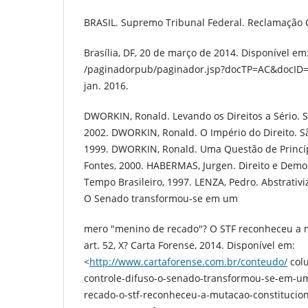
BRASIL. Supremo Tribunal Federal. Reclamação C
Brasília, DF, 20 de março de 2014. Disponível em
/paginadorpub/paginador.jsp?docTP=AC&docID=
jan. 2016.
DWORKIN, Ronald. Levando os Direitos a Sério. S
2002. DWORKIN, Ronald. O Império do Direito. Sã
1999. DWORKIN, Ronald. Uma Questão de Princíp
Fontes, 2000. HABERMAS, Jurgen. Direito e Democ
Tempo Brasileiro, 1997. LENZA, Pedro. Abstrativi
O Senado transformou-se em um
mero "menino de recado"? O STF reconheceu a m
art. 52, X? Carta Forense, 2014. Disponível em:
<
http://www.cartaforense.com.br/conteudo/
colu
controle-difuso-o-senado-transformou-se-em-
recado-o-stf-reconheceu-a-mutacao-constitucion