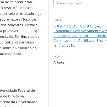
xem de se pronunciar
Fomatos de Citação
à resolução do caso
e enseja o resultado seja
obre razões filosóficas
Edição
ados concretos. Destaca
v. 8 n. 14 (2016): Constituição,
a promover a deliberação
Economia e Desenvolvimento: Rev
da Academia Brasileira de Direit
nsáveis. Por fim, elucida
Constitucional. Curitiba, v. 8, n. 1
dicial, a Reclamação
jan./jul. 2016.
 sobre a Resolução do
tucionalidade.
Seção
Artigos
niversidade Federal de
e de Direito na
 direito da Universidade