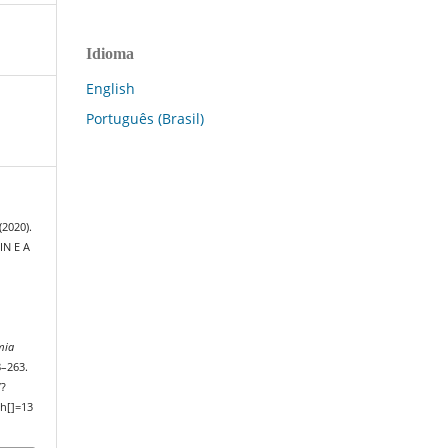
Idioma
English
Português (Brasil)
(2020).
IN E A
mia
8–263.
/?
h[]=13