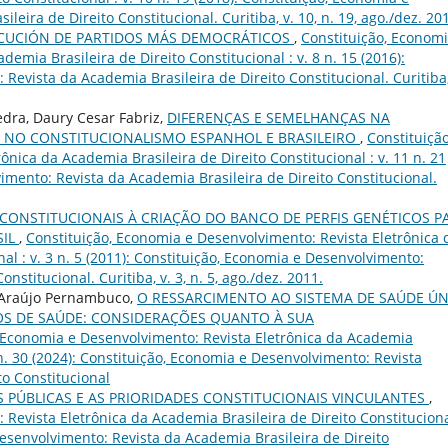
eira de Direito Constitucional. Curitiba, v. 10, n. 19, ago./dez. 20
ECUCIÓN DE PARTIDOS MÁS DEMOCRÁTICOS
,
Constituição, Economi
emia Brasileira de Direito Constitucional : v. 8 n. 15 (2016):
Revista da Academia Brasileira de Direito Constitucional. Curitiba,
dra, Daury Cesar Fabriz,
DIFERENÇAS E SEMELHANÇAS NA
S NO CONSTITUCIONALISMO ESPANHOL E BRASILEIRO
,
Constituição
nica da Academia Brasileira de Direito Constitucional : v. 11 n. 21
imento: Revista da Academia Brasileira de Direito Constitucional.
S CONSTITUCIONAIS À CRIAÇÃO DO BANCO DE PERFIS GENÉTICOS P
SIL
,
Constituição, Economia e Desenvolvimento: Revista Eletrônica 
al : v. 3 n. 5 (2011): Constituição, Economia e Desenvolvimento:
nstitucional. Curitiba, v. 3, n. 5, ago./dez. 2011.
e Araújo Pernambuco,
O RESSARCIMENTO AO SISTEMA DE SAÚDE Ú
OS DE SAÚDE: CONSIDERAÇÕES QUANTO À SUA
 Economia e Desenvolvimento: Revista Eletrônica da Academia
6 n. 30 (2024): Constituição, Economia e Desenvolvimento: Revista
to Constitucional
S PÚBLICAS E AS PRIORIDADES CONSTITUCIONAIS VINCULANTES
,
Revista Eletrônica da Academia Brasileira de Direito Constituciona
 Desenvolvimento: Revista da Academia Brasileira de Direito