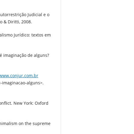
utorrestrição Judicial e o
 & Diritti, 2008.
alismo Jurídico: textos em
u é imaginação de alguns?
/www.conjur.com.br
u-imaginacao-alguns>.
nflict. New York: Oxford
inimalism on the supreme
.