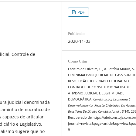
PDF
Publicado
2020-11-03
icial, Controle de
Como Citar
Ladeira de Oliveira, C., & Patrícia Moura, S. 
O MINIMALISMO JUDICIAL DE CASS SUNSTE
RESOLUÇÃO DO SENADO FEDERAL NO
CONTROLE DE CONSTITUCIONALIDADE:
ATIVISMO JUDICIAL E LEGITIMIDADE
DEMOCRÁTICA.
Constituição, Economia E
tura judicial denominada
Desenvolvimento: Revista Eletrônica Da Acade
caminho democrático de
Brasileira De Direito Constitucional
,
8
(14), 23
s capazes de articular
Recuperado de https://abdconstojs.com.br
ciário e Legislativo.
journal=revista&page=article&op=view&pat
9
malismo sugere que no