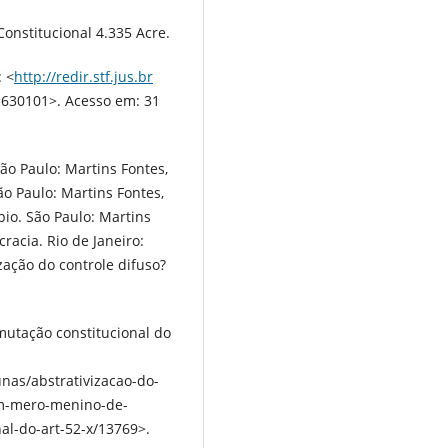
onstitucional 4.335 Acre.
: <
http://redir.stf.jus.br
630101>. Acesso em: 31
ão Paulo: Martins Fontes,
o Paulo: Martins Fontes,
io. São Paulo: Martins
racia. Rio de Janeiro:
zação do controle difuso?
utação constitucional do
nas/abstrativizacao-do-
um-mero-menino-de-
al-do-art-52-x/13769>.