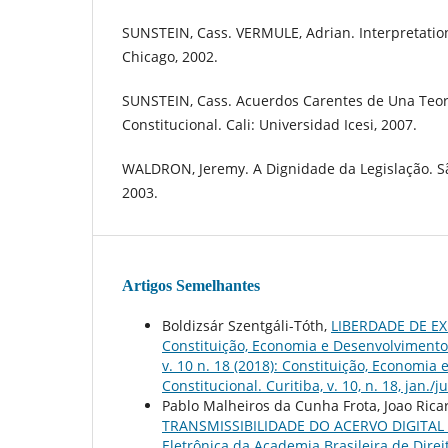
SUNSTEIN, Cass. VERMULE, Adrian. Interpretation
Chicago, 2002.
SUNSTEIN, Cass. Acuerdos Carentes de Una Teo
Constitucional. Cali: Universidad Icesi, 2007.
WALDRON, Jeremy. A Dignidade da Legislação. Sã
2003.
Artigos Semelhantes
Boldizsár Szentgáli-Tóth,
LIBERDADE DE 
Constituição, Economia e Desenvolvimento: 
v. 10 n. 18 (2018): Constituição, Economia
Constitucional. Curitiba, v. 10, n. 18, jan./ju
Pablo Malheiros da Cunha Frota, Joao Rica
TRANSMISSIBILIDADE DO ACERVO DIGITA
Eletrônica da Academia Brasileira de Direit