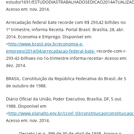
estudo/1691/ESTUDODIASTRABALHADOSEDICAO2014ATUALIZAD
Acesso em: nov. 2014.
Arrecadação federal bate recorde com R$ 293,42 bilhões no
1º trimestre, informa Receita. Portal Brasil. Brasília, 28, abr.
2014. Economia e Emprego. Disponível em:
<
http://www.brasil.gov.br/economia-e-
emprego/2014/04/arrecadacao-federal-bate-
recorde-com-r-
293-42-bilhoes-no-1o-trimestre-informa-receita> Acesso em:
dez. 2014.
BRASIL. Constituição da República Federativa do Brasil, de 5
de outubro de 1988.
Diário Oficial da União, Poder Executivo, Brasília, DF, 5 out.
1988. Disponível em
<
http://www.planalto.gov.br/ccivil_03/constituicao/constituica
Acesso em: nov. 2014.
______. Decreto Lei n. 399 de 30 de abril de 1938. Aprova o