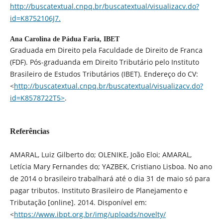
http://buscatextual.cnpq.br/buscatextual/visualizacv.do?
id=K8752106J7.
Ana Carolina de Pádua Faria,
IBET
Graduada em Direito pela Faculdade de Direito de Franca
(FDF). Pós-graduanda em Direito Tributário pelo Instituto
Brasileiro de Estudos Tributários (IBET). Endereço do CV:
<
http://buscatextual.cnpq.br/buscatextual/visualizacv.do?
id=K8578722T5>
.
Referências
AMARAL, Luiz Gilberto do; OLENIKE, João Eloi; AMARAL,
Letícia Mary Fernandes do; YAZBEK, Cristiano Lisboa. No ano
de 2014 o brasileiro trabalhará até o dia 31 de maio só para
pagar tributos. Instituto Brasileiro de Planejamento e
Tributação [online]. 2014. Disponível em:
<
https://www.ibpt.org.br/img/uploads/novelty/