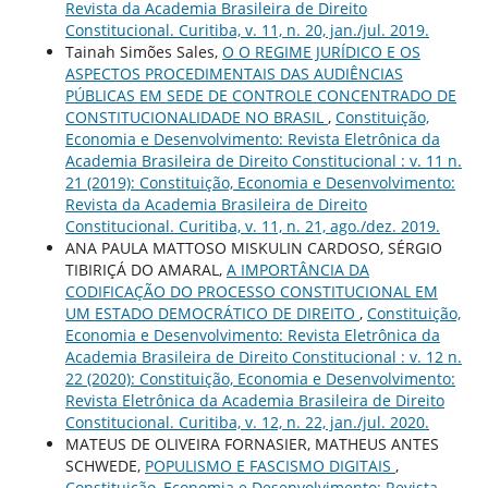
Revista da Academia Brasileira de Direito
Constitucional. Curitiba, v. 11, n. 20, jan./jul. 2019.
Tainah Simões Sales,
O O REGIME JURÍDICO E OS
ASPECTOS PROCEDIMENTAIS DAS AUDIÊNCIAS
PÚBLICAS EM SEDE DE CONTROLE CONCENTRADO DE
CONSTITUCIONALIDADE NO BRASIL
,
Constituição,
Economia e Desenvolvimento: Revista Eletrônica da
Academia Brasileira de Direito Constitucional : v. 11 n.
21 (2019): Constituição, Economia e Desenvolvimento:
Revista da Academia Brasileira de Direito
Constitucional. Curitiba, v. 11, n. 21, ago./dez. 2019.
ANA PAULA MATTOSO MISKULIN CARDOSO, SÉRGIO
TIBIRIÇÁ DO AMARAL,
A IMPORTÂNCIA DA
CODIFICAÇÃO DO PROCESSO CONSTITUCIONAL EM
UM ESTADO DEMOCRÁTICO DE DIREITO
,
Constituição,
Economia e Desenvolvimento: Revista Eletrônica da
Academia Brasileira de Direito Constitucional : v. 12 n.
22 (2020): Constituição, Economia e Desenvolvimento:
Revista Eletrônica da Academia Brasileira de Direito
Constitucional. Curitiba, v. 12, n. 22, jan./jul. 2020.
MATEUS DE OLIVEIRA FORNASIER, MATHEUS ANTES
SCHWEDE,
POPULISMO E FASCISMO DIGITAIS
,
Constituição, Economia e Desenvolvimento: Revista