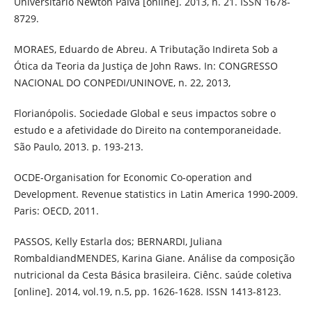
Universitário Newton Paiva [online]. 2013, n. 21. ISSN 1678-
8729.
MORAES, Eduardo de Abreu. A Tributação Indireta Sob a
Ótica da Teoria da Justiça de John Raws. In: CONGRESSO
NACIONAL DO CONPEDI/UNINOVE, n. 22, 2013,
Florianópolis. Sociedade Global e seus impactos sobre o
estudo e a afetividade do Direito na contemporaneidade.
São Paulo, 2013. p. 193-213.
OCDE-Organisation for Economic Co-operation and
Development. Revenue statistics in Latin America 1990-2009.
Paris: OECD, 2011.
PASSOS, Kelly Estarla dos; BERNARDI, Juliana
RombaldiandMENDES, Karina Giane. Análise da composição
nutricional da Cesta Básica brasileira. Ciênc. saúde coletiva
[online]. 2014, vol.19, n.5, pp. 1626-1628. ISSN 1413-8123.