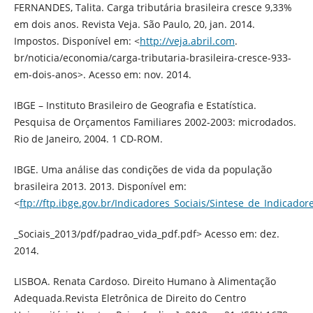
FERNANDES, Talita. Carga tributária brasileira cresce 9,33%
em dois anos. Revista Veja. São Paulo, 20, jan. 2014.
Impostos. Disponível em: <
http://veja.abril.com
.
br/noticia/economia/carga-tributaria-brasileira-cresce-933-
em-dois-anos>. Acesso em: nov. 2014.
IBGE – Instituto Brasileiro de Geografia e Estatística.
Pesquisa de Orçamentos Familiares 2002-2003: microdados.
Rio de Janeiro, 2004. 1 CD-ROM.
IBGE. Uma análise das condições de vida da população
brasileira 2013. 2013. Disponível em:
<
ftp://ftp.ibge.gov.br/Indicadores_Sociais/Sintese_de_Indicador
_Sociais_2013/pdf/padrao_vida_pdf.pdf> Acesso em: dez.
2014.
LISBOA. Renata Cardoso. Direito Humano à Alimentação
Adequada.Revista Eletrônica de Direito do Centro