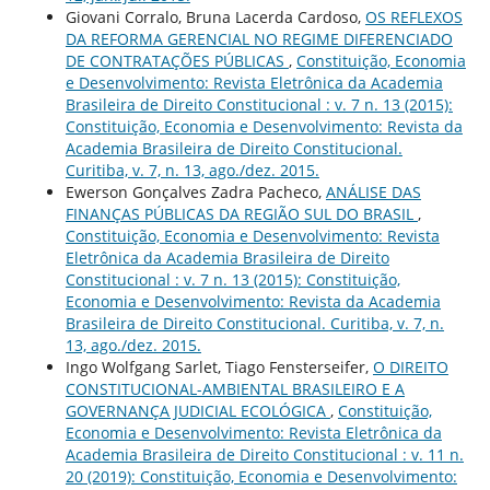
Giovani Corralo, Bruna Lacerda Cardoso,
OS REFLEXOS
DA REFORMA GERENCIAL NO REGIME DIFERENCIADO
DE CONTRATAÇÕES PÚBLICAS
,
Constituição, Economia
e Desenvolvimento: Revista Eletrônica da Academia
Brasileira de Direito Constitucional : v. 7 n. 13 (2015):
Constituição, Economia e Desenvolvimento: Revista da
Academia Brasileira de Direito Constitucional.
Curitiba, v. 7, n. 13, ago./dez. 2015.
Ewerson Gonçalves Zadra Pacheco,
ANÁLISE DAS
FINANÇAS PÚBLICAS DA REGIÃO SUL DO BRASIL
,
Constituição, Economia e Desenvolvimento: Revista
Eletrônica da Academia Brasileira de Direito
Constitucional : v. 7 n. 13 (2015): Constituição,
Economia e Desenvolvimento: Revista da Academia
Brasileira de Direito Constitucional. Curitiba, v. 7, n.
13, ago./dez. 2015.
Ingo Wolfgang Sarlet, Tiago Fensterseifer,
O DIREITO
CONSTITUCIONAL-AMBIENTAL BRASILEIRO E A
GOVERNANÇA JUDICIAL ECOLÓGICA
,
Constituição,
Economia e Desenvolvimento: Revista Eletrônica da
Academia Brasileira de Direito Constitucional : v. 11 n.
20 (2019): Constituição, Economia e Desenvolvimento: