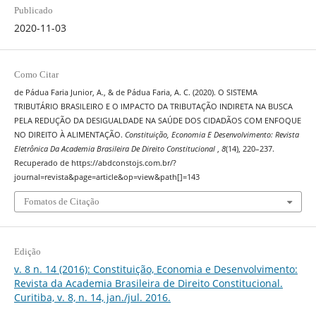
Publicado
2020-11-03
Como Citar
de Pádua Faria Junior, A., & de Pádua Faria, A. C. (2020). O SISTEMA
TRIBUTÁRIO BRASILEIRO E O IMPACTO DA TRIBUTAÇÃO INDIRETA NA BUSCA
PELA REDUÇÃO DA DESIGUALDADE NA SAÚDE DOS CIDADÃOS COM ENFOQUE
NO DIREITO À ALIMENTAÇÃO.
Constituição, Economia E Desenvolvimento: Revista
Eletrônica Da Academia Brasileira De Direito Constitucional
,
8
(14), 220–237.
Recuperado de https://abdconstojs.com.br/?
journal=revista&page=article&op=view&path[]=143
Fomatos de Citação
Edição
v. 8 n. 14 (2016): Constituição, Economia e Desenvolvimento:
Revista da Academia Brasileira de Direito Constitucional.
Curitiba, v. 8, n. 14, jan./jul. 2016.