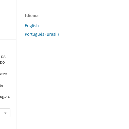
Idioma
English
Português (Brasil)
E DA
 DO
vista
de
h[]=14