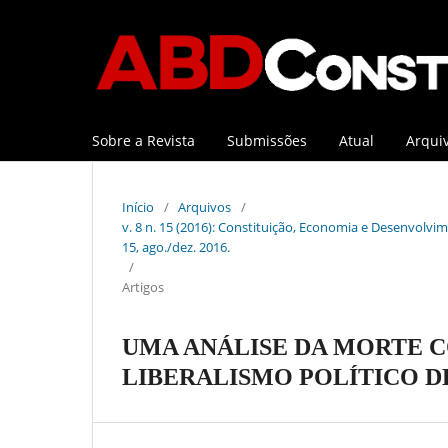
Sobre a Revista
Submissões
Atual
Arqui
Início
/
Arquivos
/
v. 8 n. 15 (2016): Constituição, Economia e Desenvolvime
15, ago./dez. 2016.
/
Artigos
UMA ANÁLISE DA MORTE C
LIBERALISMO POLÍTICO D