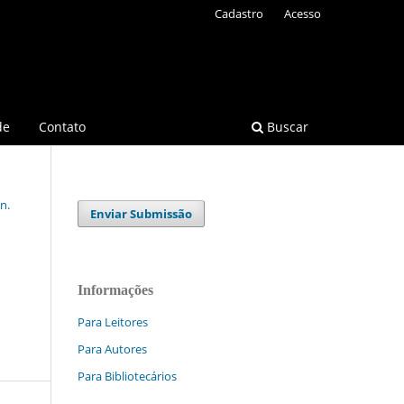
Cadastro
Acesso
de
Contato
Buscar
n.
Enviar Submissão
Informações
Para Leitores
Para Autores
Para Bibliotecários