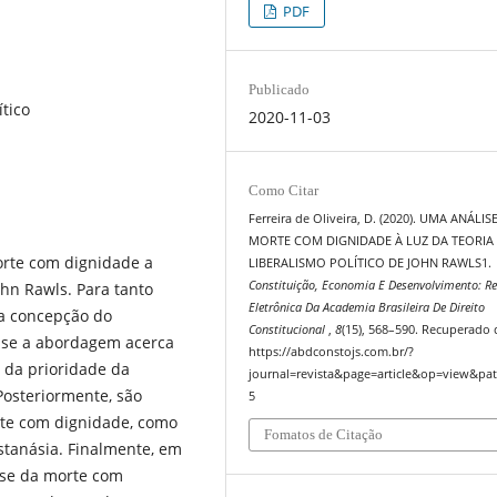
PDF
Publicado
ítico
2020-11-03
Como Citar
Ferreira de Oliveira, D. (2020). UMA ANÁLIS
MORTE COM DIGNIDADE À LUZ DA TEORIA
orte com dignidade a
LIBERALISMO POLÍTICO DE JOHN RAWLS1.
Constituição, Economia E Desenvolvimento: Re
John Rawls. Para tanto
Eletrônica Da Academia Brasileira De Direito
a concepção do
Constitucional
,
8
(15), 568–590. Recuperado 
-se a abordagem acerca
https://abdconstojs.com.br/?
, da prioridade da
journal=revista&page=article&op=view&pat
osteriormente, são
5
orte com dignidade, como
Fomatos de Citação
distanásia. Finalmente, em
lise da morte com