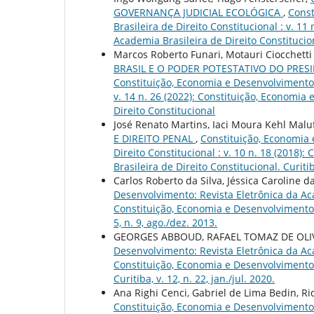
GOVERNANÇA JUDICIAL ECOLÓGICA
,
Const
Brasileira de Direito Constitucional : v. 1
Academia Brasileira de Direito Constitucional
Marcos Roberto Funari, Motauri Ciocchetti
BRASIL E O PODER POTESTATIVO DO PRES
Constituição, Economia e Desenvolvimento: 
v. 14 n. 26 (2022): Constituição, Economia
Direito Constitucional
José Renato Martins, Iaci Moura Kehl Malu
E DIREITO PENAL
,
Constituição, Economia 
Direito Constitucional : v. 10 n. 18 (2018
Brasileira de Direito Constitucional. Curitiba
Carlos Roberto da Silva, Jéssica Caroline da
Desenvolvimento: Revista Eletrônica da Acad
Constituição, Economia e Desenvolvimento: 
5, n. 9, ago./dez. 2013.
GEORGES ABBOUD, RAFAEL TOMAZ DE OLI
Desenvolvimento: Revista Eletrônica da Acad
Constituição, Economia e Desenvolvimento: 
Curitiba, v. 12, n. 22, jan./jul. 2020.
Ana Righi Cenci, Gabriel de Lima Bedin, Ri
Constituição, Economia e Desenvolvimento: 