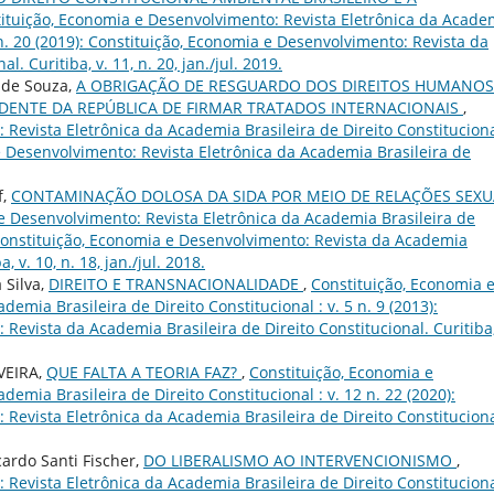
ituição, Economia e Desenvolvimento: Revista Eletrônica da Acade
1 n. 20 (2019): Constituição, Economia e Desenvolvimento: Revista da
. Curitiba, v. 11, n. 20, jan./jul. 2019.
 de Souza,
A OBRIGAÇÃO DE RESGUARDO DOS DIREITOS HUMANO
IDENTE DA REPÚBLICA DE FIRMAR TRATADOS INTERNACIONAIS
,
Revista Eletrônica da Academia Brasileira de Direito Constituciona
 e Desenvolvimento: Revista Eletrônica da Academia Brasileira de
f,
CONTAMINAÇÃO DOLOSA DA SIDA POR MEIO DE RELAÇÕES SEXU
e Desenvolvimento: Revista Eletrônica da Academia Brasileira de
): Constituição, Economia e Desenvolvimento: Revista da Academia
, v. 10, n. 18, jan./jul. 2018.
 Silva,
DIREITO E TRANSNACIONALIDADE
,
Constituição, Economia 
emia Brasileira de Direito Constitucional : v. 5 n. 9 (2013):
Revista da Academia Brasileira de Direito Constitucional. Curitiba,
VEIRA,
QUE FALTA A TEORIA FAZ?
,
Constituição, Economia e
emia Brasileira de Direito Constitucional : v. 12 n. 22 (2020):
Revista Eletrônica da Academia Brasileira de Direito Constituciona
cardo Santi Fischer,
DO LIBERALISMO AO INTERVENCIONISMO
,
Revista Eletrônica da Academia Brasileira de Direito Constituciona