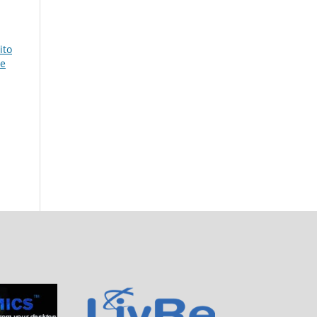
ito
de