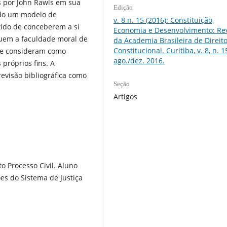
s por John Rawls em sua
Edição
dido um modelo de
v. 8 n. 15 (2016): Constituição,
ntido de conceberem a si
Economia e Desenvolvimento: Rev
suem a faculdade moral de
da Academia Brasileira de Direit
Constitucional. Curitiba, v. 8, n. 1
 se consideram como
ago./dez. 2016.
róprios fins. A
evisão bibliográfica como
Seção
Artigos
to Processo Civil. Aluno
es do Sistema de Justiça