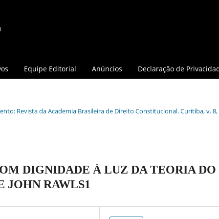
vos
Equipe Editorial
Anúncios
Declaração de Privacida
nto: Revista da Academia Brasileira de Direito Constitucional. Curitiba, v. 8, 
OM DIGNIDADE À LUZ DA TEORIA DO
E JOHN RAWLS1