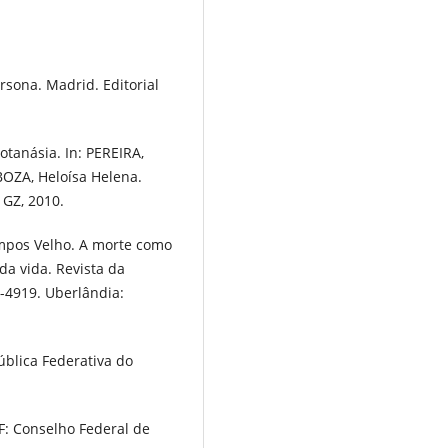
sona. Madrid. Editorial
otanásia. In: PEREIRA,
BOZA, Heloísa Helena.
 GZ, 2010.
mpos Velho. A morte como
da vida. Revista da
7-4919. Uberlândia:
ública Federativa do
DF: Conselho Federal de