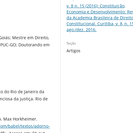
v. 8 n. 15 (2016): Constituição,
Economia e Desenvolvimento: Rev
da Academia Brasileira de Direit
Constitucional. Curitiba, v. 8, n. 1
ago./dez. 2016.
oiás; Mestre em Direito,
Seção
la PUC-GO; Doutorando em
Artigos
to do Rio de Janeiro da
ciosa da justiça. Rio de
o. Max Horkheimer.
om/babel/textos/adorno-