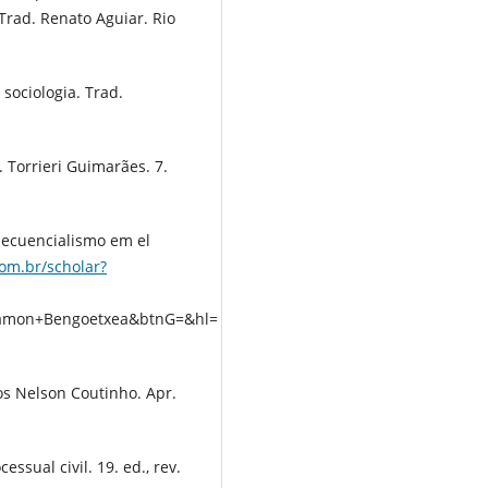
Trad. Renato Aguiar. Rio
ociologia. Trad.
 Torrieri Guimarães. 7.
ecuencialismo em el
com.br/scholar?
mon+Bengoetxea&btnG=&hl=
.
os Nelson Coutinho. Apr.
ssual civil. 19. ed., rev.