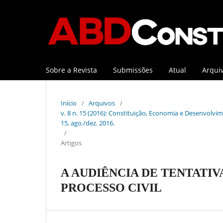
Sobre a Revista
Submissões
Atual
Arqui
Início
/
Arquivos
/
v. 8 n. 15 (2016): Constituição, Economia e Desenvolvime
15, ago./dez. 2016.
/
Artigos
A AUDIÊNCIA DE TENTATI
PROCESSO CIVIL