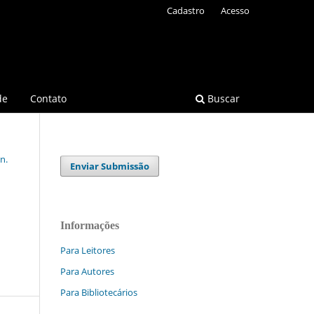
Cadastro
Acesso
de
Contato
Buscar
n.
Enviar Submissão
Informações
Para Leitores
Para Autores
Para Bibliotecários