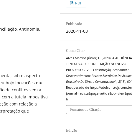
PDF
Publicado
nciliação, Antinomia,
2020-11-03
Como Citar
Alves Martins Júnior, L. (2020). A AUDIÊNCI
TENTATIVA DE CONCILIAÇÃO NO NOVO
PROCESSO CIVIL.
Constituição, Economia E
ementa, sob o aspecto
Desenvolvimento: Revista Eletrônica Da Acade
Brasileira De Direito Constitucional
,
8
(15), 60
seu bojo inovações que
Recuperado de https://abdconstojs.com.br
̃o de conflitos sem a
journal=revista&page=article&op=view&pat
a com a tutela impositiva
6
̧ão com relação a
Fomatos de Citação
rpretação que
Edição