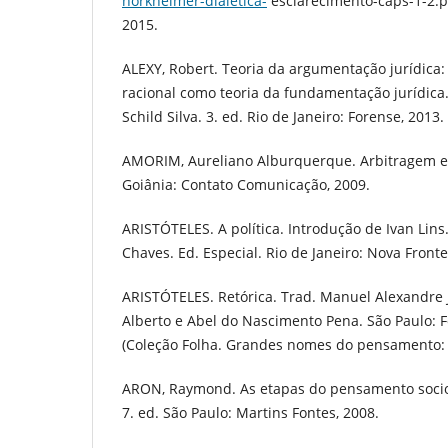
horkheimer-dialetica-
esclarecimento-caps-1-2.p
2015.
ALEXY, Robert. Teoria da argumentação jurídica: 
racional como teoria da fundamentação jurídica.
Schild Silva. 3. ed. Rio de Janeiro: Forense, 2013.
AMORIM, Aureliano Alburquerque. Arbitragem e 
Goiânia: Contato Comunicação, 2009.
ARISTÓTELES. A política. Introdução de Ivan Lins.
Chaves. Ed. Especial. Rio de Janeiro: Nova Fronte
ARISTÓTELES. Retórica. Trad. Manuel Alexandre 
Alberto e Abel do Nascimento Pena. São Paulo: F
(Coleção Folha. Grandes nomes do pensamento: v
ARON, Raymond. As etapas do pensamento sociol
7. ed. São Paulo: Martins Fontes, 2008.