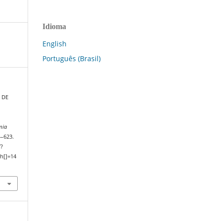
Idioma
English
Português (Brasil)
A DE
mia
4–623.
/?
h[]=14