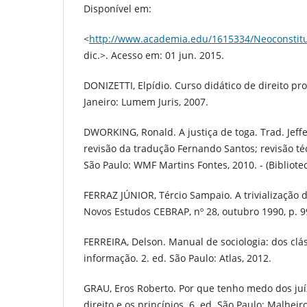
Disponível em:
<
http://www.academia.edu/1615334/Neoconstit
dic.>. Acesso em: 01 jun. 2015.
DONIZETTI, Elpídio. Curso didático de direito proc
Janeiro: Lumem Juris, 2007.
DWORKING, Ronald. A justiça de toga. Trad. Jeff
revisão da tradução Fernando Santos; revisão téc
São Paulo: WMF Martins Fontes, 2010. - (Bibliote
FERRAZ JÚNIOR, Tércio Sampaio. A trivialização 
Novos Estudos CEBRAP, nº 28, outubro 1990, p. 9
FERREIRA, Delson. Manual de sociologia: dos clá
informação. 2. ed. São Paulo: Atlas, 2012.
GRAU, Eros Roberto. Por que tenho medo dos juí
direito e os princípios. 6. ed. São Paulo: Malhei