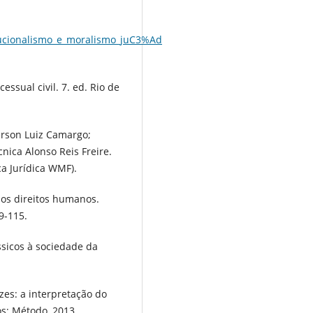
ucionalismo_e_moralismo_juC3%Ad
essual civil. 7. ed. Rio de
erson Luiz Camargo;
nica Alonso Reis Freire.
ca Jurídica WMF).
dos direitos humanos.
9-115.
ssicos à sociedade da
zes: a interpretação do
ros; Método, 2013.