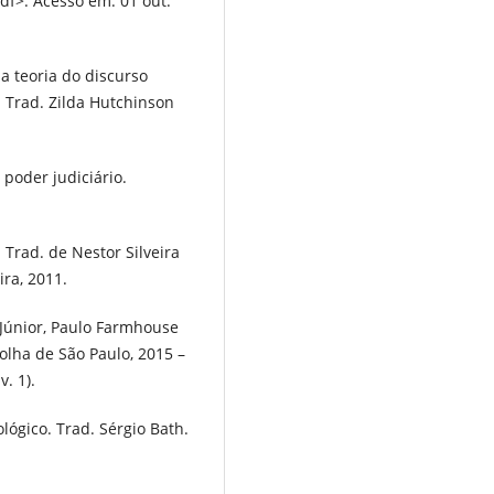
df>. Acesso em: 01 out.
a teoria do discurso
 Trad. Zilda Hutchinson
poder judiciário.
 Trad. de Nestor Silveira
ira, 2011.
Júnior, Paulo Farmhouse
olha de São Paulo, 2015 –
. 1).
ógico. Trad. Sérgio Bath.