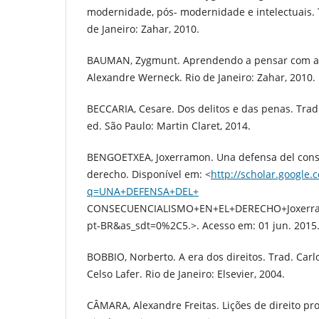
modernidade, pós- modernidade e intelectuais. 
de Janeiro: Zahar, 2010.
BAUMAN, Zygmunt. Aprendendo a pensar com a s
Alexandre Werneck. Rio de Janeiro: Zahar, 2010.
BECCARIA, Cesare. Dos delitos e das penas. Trad.
ed. São Paulo: Martin Claret, 2014.
BENGOETXEA, Joxerramon. Una defensa del cons
derecho. Disponível em: <
http://scholar.google.
q=UNA+DEFENSA+DEL+
CONSECUENCIALISMO+EN+EL+DERECHO+Joxerra
pt-BR&as_sdt=0%2C5.>. Acesso em: 01 jun. 2015
BOBBIO, Norberto. A era dos direitos. Trad. Carl
Celso Lafer. Rio de Janeiro: Elsevier, 2004.
CÂMARA, Alexandre Freitas. Lições de direito proce