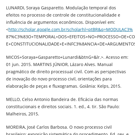
LUNARDI, Soraya Gasparetto. Modulação temporal dos
efeitos no processo de controle de constitucionalidade e
influência de argumentos econômicos. Disponível em:
<
http://scholar.google.com.br/scholarhl=ptBR&q=MODULAC3%
87%C3%83O+TEMPORAL+DOS+EFEITOS+NO+PROCESSO+DE+C
E+CONSTITUCIONALIDADE+E+INFC3%8ANCIA+DE+ARGUMENTO
MICOS+Soraya+Gasparetto+Lunardi&btnG=&lr.>. Acesso em:
01 jun. 2015. MARTINS JÚNIOR, Lázaro Alves. Manual
pragmático de direito processual civil. Com as perspectivas
de inovação do novo processo civil, orientações para
elaboração de peças e fluxogramas. Goiânia: Kelps, 2015.
MELLO, Celso Antonio Bandeira de. Eficácia das normas
constitucionais e direitos sociais. 1. ed., 4. tir. São Paulo:
Malheiros, 2015.
MOREIRA, José Carlos Barbosa. O novo processo civil
brasileiro: exposição sistemática do procedimento. Ed. rev. e