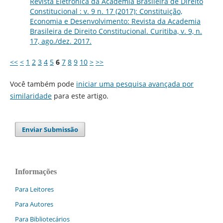
Revista Eletrônica da Academia Brasileira de Direito
Constitucional : v. 9 n. 17 (2017): Constituição,
Economia e Desenvolvimento: Revista da Academia
Brasileira de Direito Constitucional. Curitiba, v. 9, n.
17, ago./dez. 2017.
<<
<
1
2
3
4
5
6
7
8
9
10
>
>>
Você também pode
iniciar uma pesquisa avançada por
similaridade
para este artigo.
Enviar Submissão
Informações
Para Leitores
Para Autores
Para Bibliotecários