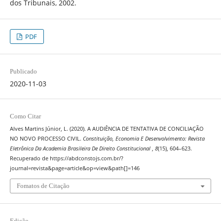
dos Tribunais, 2002.
PDF
Publicado
2020-11-03
Como Citar
Alves Martins Júnior, L. (2020). A AUDIÊNCIA DE TENTATIVA DE CONCILIAÇÃO
NO NOVO PROCESSO CIVIL.
Constituição, Economia E Desenvolvimento: Revista
Eletrônica Da Academia Brasileira De Direito Constitucional
,
8
(15), 604–623.
Recuperado de https://abdconstojs.com.br/?
journal=revista&page=article&op=view&path[]=146
Fomatos de Citação
Edição