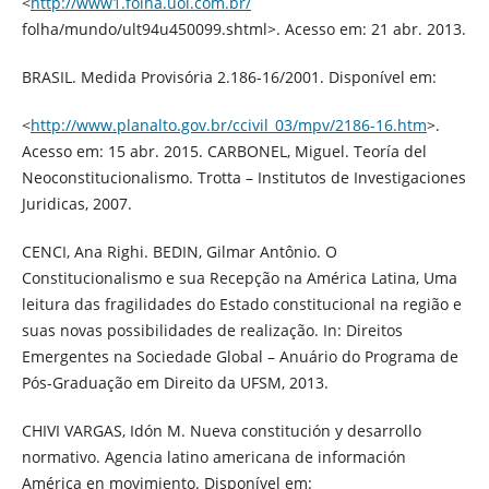
<
http://www1.folha.uol.com.br/
folha/mundo/ult94u450099.shtml>. Acesso em: 21 abr. 2013.
BRASIL. Medida Provisória 2.186-16/2001. Disponível em:
<
http://www.planalto.gov.br/ccivil_03/mpv/2186-16.htm
>.
Acesso em: 15 abr. 2015. CARBONEL, Miguel. Teoría del
Neoconstitucionalismo. Trotta – Institutos de Investigaciones
Juridicas, 2007.
CENCI, Ana Righi. BEDIN, Gilmar Antônio. O
Constitucionalismo e sua Recepção na América Latina, Uma
leitura das fragilidades do Estado constitucional na região e
suas novas possibilidades de realização. In: Direitos
Emergentes na Sociedade Global – Anuário do Programa de
Pós-Graduação em Direito da UFSM, 2013.
CHIVI VARGAS, Idón M. Nueva constitución y desarrollo
normativo. Agencia latino americana de información
América en movimiento. Disponível em: