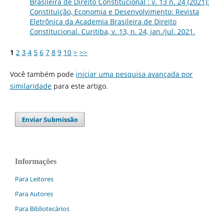
Brasileira de Direito Constitucional : v. 13 n. 24 (2021):
Constituição, Economia e Desenvolvimento: Revista
Eletrônica da Academia Brasileira de Direito
Constitucional. Curitiba, v. 13, n. 24, jan./jul. 2021.
1
2
3
4
5
6
7
8
9
10
>
>>
Você também pode
iniciar uma pesquisa avançada por
similaridade
para este artigo.
Enviar Submissão
Informações
Para Leitores
Para Autores
Para Bibliotecários