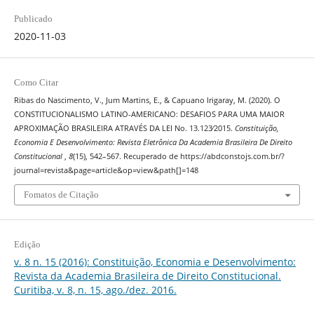
Publicado
2020-11-03
Como Citar
Ribas do Nascimento, V., Jum Martins, E., & Capuano Irigaray, M. (2020). O
CONSTITUCIONALISMO LATINO-AMERICANO: DESAFIOS PARA UMA MAIOR
APROXIMAÇÃO BRASILEIRA ATRAVÉS DA LEI No. 13.123∕2015.
Constituição,
Economia E Desenvolvimento: Revista Eletrônica Da Academia Brasileira De Direito
Constitucional
,
8
(15), 542–567. Recuperado de https://abdconstojs.com.br/?
journal=revista&page=article&op=view&path[]=148
Fomatos de Citação
Edição
v. 8 n. 15 (2016): Constituição, Economia e Desenvolvimento:
Revista da Academia Brasileira de Direito Constitucional.
Curitiba, v. 8, n. 15, ago./dez. 2016.