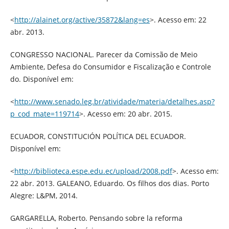
<
http://alainet.org/active/35872&lang=es
>. Acesso em: 22
abr. 2013.
CONGRESSO NACIONAL. Parecer da Comissão de Meio
Ambiente, Defesa do Consumidor e Fiscalização e Controle
do. Disponível em:
<
http://www.senado.leg.br/atividade/materia/detalhes.asp?
p_cod_mate=119714
>. Acesso em: 20 abr. 2015.
ECUADOR, CONSTITUCIÓN POLÍTICA DEL ECUADOR.
Disponível em:
<
http://biblioteca.espe.edu.ec/upload/2008.pdf
>. Acesso em:
22 abr. 2013. GALEANO, Eduardo. Os filhos dos dias. Porto
Alegre: L&PM, 2014.
GARGARELLA, Roberto. Pensando sobre la reforma