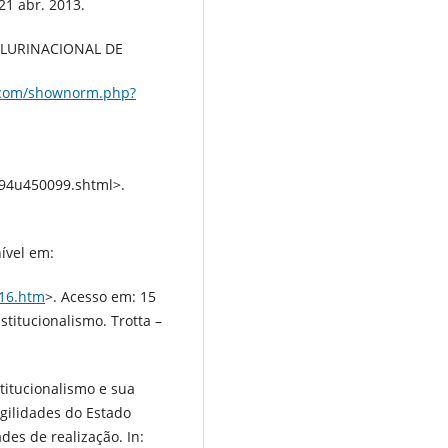
1 abr. 2013.
PLURINACIONAL DE
es.com/shownorm.php?
94u450099.shtml>.
ível em:
-16.htm
>. Acesso em: 15
titucionalismo. Trotta –
titucionalismo e sua
gilidades do Estado
des de realização. In: