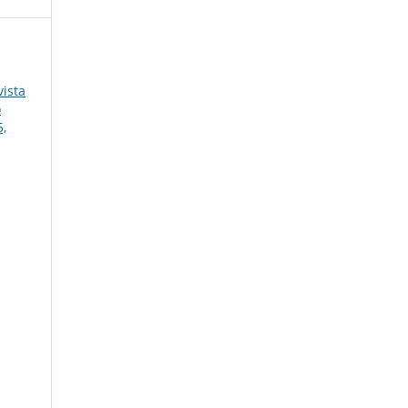
ista
o
5,