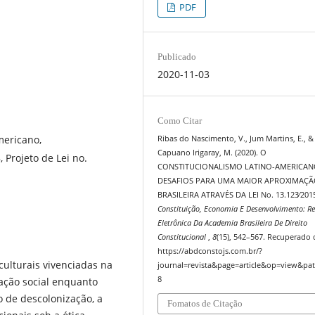
PDF
Publicado
2020-11-03
Como Citar
mericano,
Ribas do Nascimento, V., Jum Martins, E., &
Capuano Irigaray, M. (2020). O
 Projeto de Lei no.
CONSTITUCIONALISMO LATINO-AMERICAN
DESAFIOS PARA UMA MAIOR APROXIMAÇ
BRASILEIRA ATRAVÉS DA LEI No. 13.123∕201
Constituição, Economia E Desenvolvimento: Re
Eletrônica Da Academia Brasileira De Direito
Constitucional
,
8
(15), 542–567. Recuperado 
https://abdconstojs.com.br/?
culturais vivenciadas na
journal=revista&page=article&op=view&pat
8
ação social enquanto
de descolonização, a
Fomatos de Citação