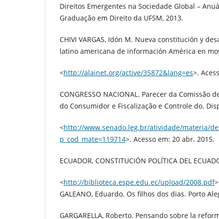
Direitos Emergentes na Sociedade Global – Anuá
Graduação em Direito da UFSM, 2013.
CHIVI VARGAS, Idón M. Nueva constitución y desa
latino americana de información América en mov
<
http://alainet.org/active/35872&lang=es
>. Aces
CONGRESSO NACIONAL. Parecer da Comissão de
do Consumidor e Fiscalização e Controle do. Dis
<
http://www.senado.leg.br/atividade/materia/de
p_cod_mate=119714
>. Acesso em: 20 abr. 2015.
ECUADOR, CONSTITUCIÓN POLÍTICA DEL ECUADOR
<
http://biblioteca.espe.edu.ec/upload/2008.pdf
>
GALEANO, Eduardo. Os filhos dos dias. Porto Ale
GARGARELLA, Roberto. Pensando sobre la reform