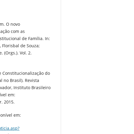
um. O novo
lação com as
titucional de Família. In:
 Florisbal de Souza;
 (Orgs.). Vol. 2.
 Constitucionalização do
l no Brasil). Revista
ador, Instituto Brasileiro
ível em:
r. 2015.
ponível em:
ticia.asp?