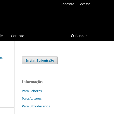
Cadastro
Acesso
de
Contato
Buscar
n.
Enviar Submissão
Informações
Para Leitores
Para Autores
Para Bibliotecários