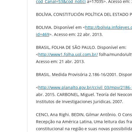
cod_Canal=53&cod_notici
a=17035>. Acesso em: 2
BOLÍVIA, CONSTITUCIÓN POLÍTICA DEL ESTADO 
BOLIVIA. Disponível em <
http://bolivia.infoley
id=469
>. Acesso em: 22 abr. 2013.
BRASIL, FOLHA DE SÃO PAULO. Disponível em:
<
http://www1.folha.uol.com.br/
folha/mundo/ult
Acesso em: 21 abr. 2013.
BRASIL. Medida Provisória 2.186-16/2001. Dispon
<
http://www.planalto.gov.br/ccivil_03/mpv/2186
abr. 2015. CARBONEL, Miguel. Teoría del Neocons
Institutos de Investigaciones Juridicas, 2007.
CENCI, Ana Righi. BEDIN, Gilmar Antônio. O Cons
Recepção na América Latina, Uma leitura das fra
constitucional na região e suas novas possibilida