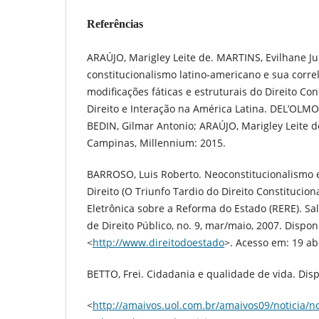
Referências
ARAÚJO, Marigley Leite de. MARTINS, Evilhane J
constitucionalismo latino-americano e sua corre
modificações fáticas e estruturais do Direito Cons
Direito e Interação na América Latina. DEL’OLMO,
BEDIN, Gilmar Antonio; ARAÚJO, Marigley Leite de.
Campinas, Millennium: 2015.
BARROSO, Luis Roberto. Neoconstitucionalismo e
Direito (O Triunfo Tardio do Direito Constituciona
Eletrônica sobre a Reforma do Estado (RERE). Salv
de Direito Público, no. 9, mar/maio, 2007. Dispon
<
http://www.direitodoestado
>. Acesso em: 19 ab
BETTO, Frei. Cidadania e qualidade de vida. Dis
<
http://amaivos.uol.com.br/amaivos09/noticia/no