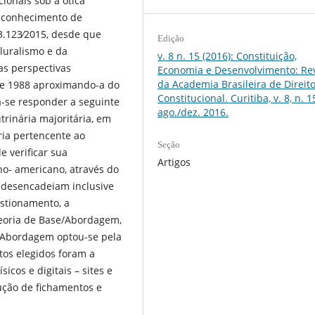
cionais sob a ótica
reconhecimento de
13.123∕2015, desde que
Edição
luralismo e da
v. 8 n. 15 (2016): Constituição,
as perspectivas
Economia e Desenvolvimento: Rev
da Academia Brasileira de Direit
l de 1988 aproximando-a do
Constitucional. Curitiba, v. 8, n. 1
a-se responder a seguinte
ago./dez. 2016.
trinária majoritária, em
eria pertencente ao
Seção
e verificar sua
Artigos
no- americano, através do
 desencadeiam inclusive
estionamento, a
eoria de Base/Abordagem,
e Abordagem optou-se pela
tos elegidos foram a
sicos e digitais – sites e
ução de fichamentos e