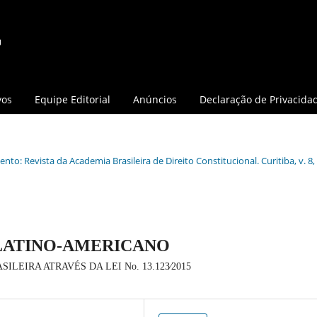
vos
Equipe Editorial
Anúncios
Declaração de Privacida
nto: Revista da Academia Brasileira de Direito Constitucional. Curitiba, v. 8, 
LATINO-AMERICANO
EIRA ATRAVÉS DA LEI No. 13.123∕2015