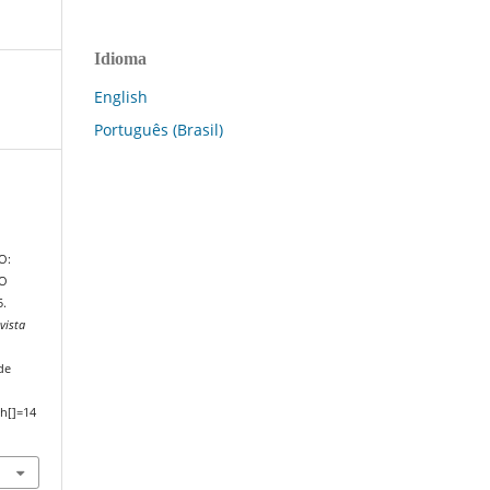
Idioma
English
Português (Brasil)
O:
ÃO
5.
vista
de
h[]=14