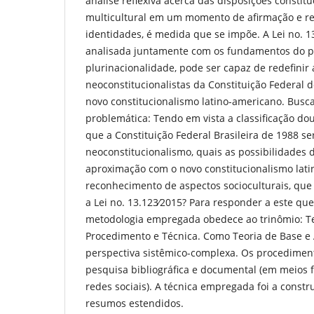
análise reflexiva acerca das disposições constitu
multicultural em um momento de afirmação e 
identidades, é medida que se impõe. A Lei no. 
analisada juntamente com os fundamentos do p
plurinacionalidade, pode ser capaz de redefinir 
neoconstitucionalistas da Constituição Federa
novo constitucionalismo latino-americano. Busc
problemática: Tendo em vista a classificação dou
que a Constituição Federal Brasileira de 1988 s
neoconstitucionalismo, quais as possibilidades d
aproximação com o novo constitucionalismo lati
reconhecimento de aspectos socioculturais, que
a Lei no. 13.123∕2015? Para responder a este qu
metodologia empregada obedece ao trinômio: T
Procedimento e Técnica. Como Teoria de Base 
perspectiva sistêmico-complexa. Os procedimen
pesquisa bibliográfica e documental (em meios fí
redes sociais). A técnica empregada foi a constr
resumos estendidos.