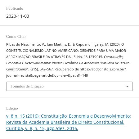
Publicado
2020-11-03
Como Citar
Ribas do Nascimento, V., Jum Martins, E., & Capuano Irigaray, M. (2020). O
CONSTITUCIONALISMO LATINO-AMERICANO: DESAFIOS PARA UMA MAIOR
APROXIMAÇÃO BRASILEIRA ATRAVÉS DA LEI No. 13.123∕2015.
Constituição,
Economia E Desenvolvimento: Revista Eletrônica Da Academia Brasileira De Direito
Constitucional
,
8
(15), 542–567. Recuperado de https://abdconstojs.com.br/?
journal=revista&page=article&op=view&path[]=148
Fomatos de Citação
Edição
v. 8 n. 15 (2016): Constituição, Economia e Desenvolvimento:
Revista da Academia Brasileira de Direito Constitucional.
Curitiba, v. 8, n. 15, ago./dez. 2016.