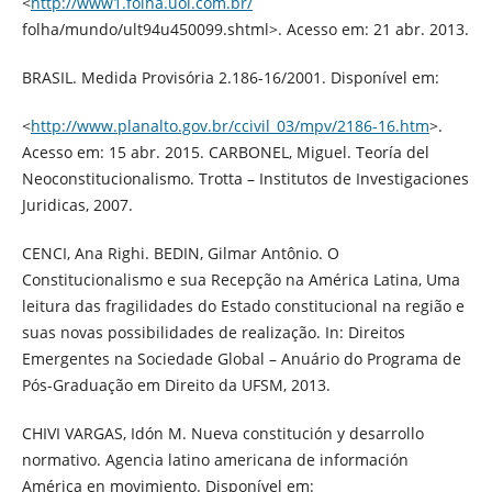
<
http://www1.folha.uol.com.br/
folha/mundo/ult94u450099.shtml>. Acesso em: 21 abr. 2013.
BRASIL. Medida Provisória 2.186-16/2001. Disponível em:
<
http://www.planalto.gov.br/ccivil_03/mpv/2186-16.htm
>.
Acesso em: 15 abr. 2015. CARBONEL, Miguel. Teoría del
Neoconstitucionalismo. Trotta – Institutos de Investigaciones
Juridicas, 2007.
CENCI, Ana Righi. BEDIN, Gilmar Antônio. O
Constitucionalismo e sua Recepção na América Latina, Uma
leitura das fragilidades do Estado constitucional na região e
suas novas possibilidades de realização. In: Direitos
Emergentes na Sociedade Global – Anuário do Programa de
Pós-Graduação em Direito da UFSM, 2013.
CHIVI VARGAS, Idón M. Nueva constitución y desarrollo
normativo. Agencia latino americana de información
América en movimiento. Disponível em: