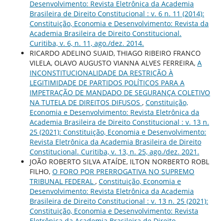
Desenvolvimento: Revista Eletrônica da Academia
Brasileira de Direito Constitucional : v. 6 n. 11 (2014):
Constituição, Economia e Desenvolvimento: Revista da
Academia Brasileira de Direito Constitucional.
Curitiba, v. 6, n. 11, ago./dez. 2014.
RICARDO ADELINO SUAID, THIAGO RIBEIRO FRANCO
VILELA, OLAVO AUGUSTO VIANNA ALVES FERREIRA,
A
INCONSTITUCIONALIDADE DA RESTRIÇÃO À
LEGITIMIDADE DE PARTIDOS POLÍTICOS PARA A
IMPETRAÇÃO DE MANDADO DE SEGURANÇA COLETIVO
NA TUTELA DE DIREITOS DIFUSOS
,
Constituição,
Economia e Desenvolvimento: Revista Eletrônica da
Academia Brasileira de Direito Constitucional : v. 13 n.
25 (2021): Constituição, Economia e Desenvolvimento:
Revista Eletrônica da Academia Brasileira de Direito
Constitucional. Curitiba, v. 13, n. 25, ago./dez. 2021.
JOÃO ROBERTO SILVA ATAÍDE, ILTON NORBERTO ROBL
FILHO,
O FORO POR PRERROGATIVA NO SUPREMO
TRIBUNAL FEDERAL
,
Constituição, Economia e
Desenvolvimento: Revista Eletrônica da Academia
Brasileira de Direito Constitucional : v. 13 n. 25 (2021):
Constituição, Economia e Desenvolvimento: Revista
Eletrônica da Academia Brasileira de Direito