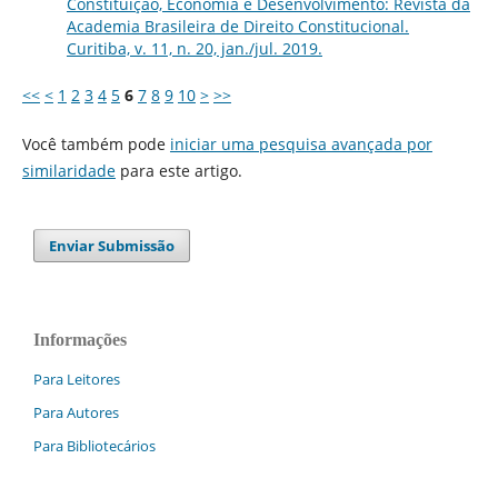
Constituição, Economia e Desenvolvimento: Revista da
Academia Brasileira de Direito Constitucional.
Curitiba, v. 11, n. 20, jan./jul. 2019.
<<
<
1
2
3
4
5
6
7
8
9
10
>
>>
Você também pode
iniciar uma pesquisa avançada por
similaridade
para este artigo.
Enviar Submissão
Informações
Para Leitores
Para Autores
Para Bibliotecários