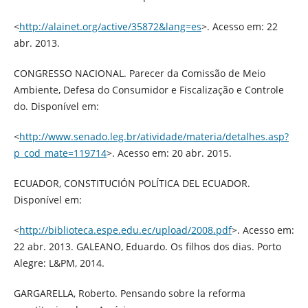
<
http://alainet.org/active/35872&lang=es
>. Acesso em: 22
abr. 2013.
CONGRESSO NACIONAL. Parecer da Comissão de Meio
Ambiente, Defesa do Consumidor e Fiscalização e Controle
do. Disponível em:
<
http://www.senado.leg.br/atividade/materia/detalhes.asp?
p_cod_mate=119714
>. Acesso em: 20 abr. 2015.
ECUADOR, CONSTITUCIÓN POLÍTICA DEL ECUADOR.
Disponível em:
<
http://biblioteca.espe.edu.ec/upload/2008.pdf
>. Acesso em:
22 abr. 2013. GALEANO, Eduardo. Os filhos dos dias. Porto
Alegre: L&PM, 2014.
GARGARELLA, Roberto. Pensando sobre la reforma