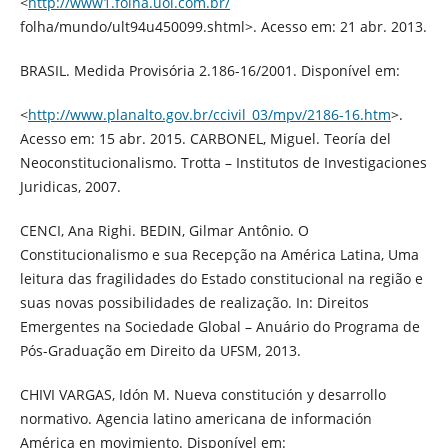
<
http://www1.folha.uol.com.br/
folha/mundo/ult94u450099.shtml>. Acesso em: 21 abr. 2013.
BRASIL. Medida Provisória 2.186-16/2001. Disponível em:
<
http://www.planalto.gov.br/ccivil_03/mpv/2186-16.htm
>.
Acesso em: 15 abr. 2015. CARBONEL, Miguel. Teoría del
Neoconstitucionalismo. Trotta – Institutos de Investigaciones
Juridicas, 2007.
CENCI, Ana Righi. BEDIN, Gilmar Antônio. O
Constitucionalismo e sua Recepção na América Latina, Uma
leitura das fragilidades do Estado constitucional na região e
suas novas possibilidades de realização. In: Direitos
Emergentes na Sociedade Global – Anuário do Programa de
Pós-Graduação em Direito da UFSM, 2013.
CHIVI VARGAS, Idón M. Nueva constitución y desarrollo
normativo. Agencia latino americana de información
América en movimiento. Disponível em: