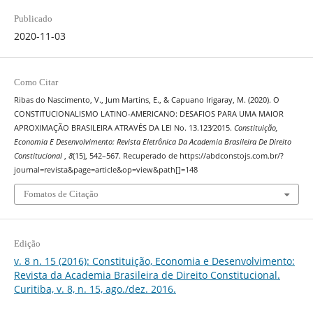
Publicado
2020-11-03
Como Citar
Ribas do Nascimento, V., Jum Martins, E., & Capuano Irigaray, M. (2020). O
CONSTITUCIONALISMO LATINO-AMERICANO: DESAFIOS PARA UMA MAIOR
APROXIMAÇÃO BRASILEIRA ATRAVÉS DA LEI No. 13.123∕2015.
Constituição,
Economia E Desenvolvimento: Revista Eletrônica Da Academia Brasileira De Direito
Constitucional
,
8
(15), 542–567. Recuperado de https://abdconstojs.com.br/?
journal=revista&page=article&op=view&path[]=148
Fomatos de Citação
Edição
v. 8 n. 15 (2016): Constituição, Economia e Desenvolvimento:
Revista da Academia Brasileira de Direito Constitucional.
Curitiba, v. 8, n. 15, ago./dez. 2016.