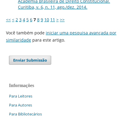
Academia Brasileira de Direito Constitucional.
Curitiba, v. 6, n. 11, ago./dez. 2014.
<<
<
2
3
4
5
6
7
8
9
10
11
>
>>
Você também pode
iniciar uma pesquisa avançada por
similaridade
para este artigo.
Enviar Submissão
Informações
Para Leitores
Para Autores
Para Bibliotecários