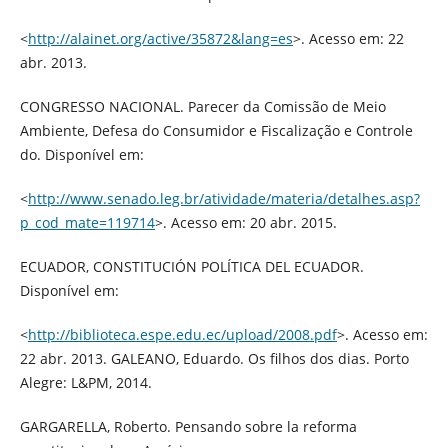
<
http://alainet.org/active/35872&lang=es
>. Acesso em: 22
abr. 2013.
CONGRESSO NACIONAL. Parecer da Comissão de Meio
Ambiente, Defesa do Consumidor e Fiscalização e Controle
do. Disponível em:
<
http://www.senado.leg.br/atividade/materia/detalhes.asp?
p_cod_mate=119714
>. Acesso em: 20 abr. 2015.
ECUADOR, CONSTITUCIÓN POLÍTICA DEL ECUADOR.
Disponível em:
<
http://biblioteca.espe.edu.ec/upload/2008.pdf
>. Acesso em:
22 abr. 2013. GALEANO, Eduardo. Os filhos dos dias. Porto
Alegre: L&PM, 2014.
GARGARELLA, Roberto. Pensando sobre la reforma