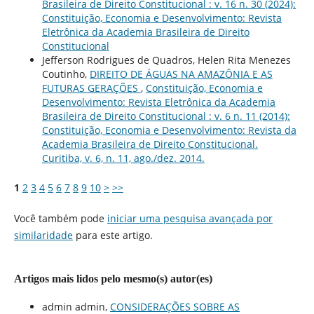
Brasileira de Direito Constitucional : v. 16 n. 30 (2024):
Constituição, Economia e Desenvolvimento: Revista
Eletrônica da Academia Brasileira de Direito
Constitucional
Jefferson Rodrigues de Quadros, Helen Rita Menezes
Coutinho,
DIREITO DE ÁGUAS NA AMAZÔNIA E AS
FUTURAS GERAÇÕES
,
Constituição, Economia e
Desenvolvimento: Revista Eletrônica da Academia
Brasileira de Direito Constitucional : v. 6 n. 11 (2014):
Constituição, Economia e Desenvolvimento: Revista da
Academia Brasileira de Direito Constitucional.
Curitiba, v. 6, n. 11, ago./dez. 2014.
1
2
3
4
5
6
7
8
9
10
>
>>
Você também pode
iniciar uma pesquisa avançada por
similaridade
para este artigo.
Artigos mais lidos pelo mesmo(s) autor(es)
admin admin,
CONSIDERAÇÕES SOBRE AS