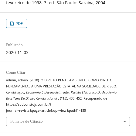
fevereiro de 1998. 3. ed. São Paulo: Saraiva, 2004.
PDF
Publicado
2020-11-03
Como Citar
admin, admin. (2020). O DIREITO PENAL AMBIENTAL COMO DIREITO
FUNDAMENTAL A UMA PRESTAÇÃO ESTATAL NA SOCIEDADE DE RISCO.
Constituição, Economia E Desenvolvimento: Revista Eletrônica Da Academia
Brasileira De Direito Constitucional
,
8
(15), 438–452. Recuperado de
https://abdconstojs.com.br/?
journal=revista&page=article&op=view&path[]=155
Fomatos de Citação