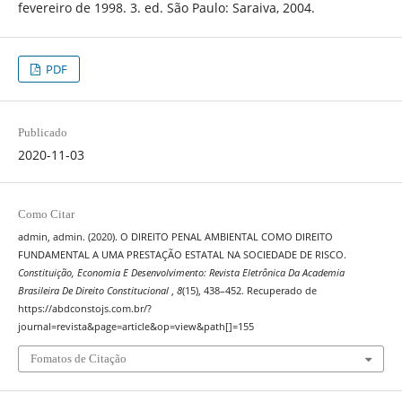
fevereiro de 1998. 3. ed. São Paulo: Saraiva, 2004.
PDF
Publicado
2020-11-03
Como Citar
admin, admin. (2020). O DIREITO PENAL AMBIENTAL COMO DIREITO
FUNDAMENTAL A UMA PRESTAÇÃO ESTATAL NA SOCIEDADE DE RISCO.
Constituição, Economia E Desenvolvimento: Revista Eletrônica Da Academia
Brasileira De Direito Constitucional
,
8
(15), 438–452. Recuperado de
https://abdconstojs.com.br/?
journal=revista&page=article&op=view&path[]=155
Fomatos de Citação