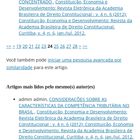
CONCENTRADO
,
Constituição, Economia e
Desenvolvimento: Revista Eletrônica da Academia
Brasileira de Direito Constitucional : v. 4 n. 6 (2012):
Constituição, Economia e Desenvolvimento: Revista da
Academia Brasileira de Direito Constitucional.
Curitiba, v. 4, n. 6, jan./jul. 2012.
<<
<
19
20
21
22
23
24
25
26
27
28
>
>>
Você também pode
iniciar uma pesquisa avançada por
similaridade
para este artigo.
Artigos mais lidos pelo mesmo(s) autor(es)
admin admin,
CONSIDERAÇÕES SOBRE AS
CARACTERÍSTICAS DA COMPETÊNCIA TRIBUTÁRIA NO
BRASIL
,
Constituição, Economia e Desenvolvimento:
Revista Eletrônica da Academia Brasileira de Direito
Constitucional : v. 4 n. 6 (2012): Constituição, Economia
e Desenvolvimento: Revista da Academia Brasileira de
Direito Constitucional. Curitiba, v. 4, n. 6, jan./jul. 2012.