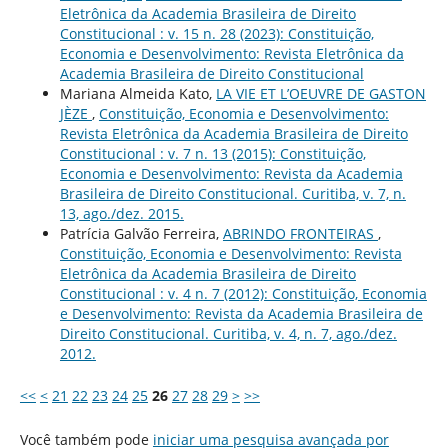
Eletrônica da Academia Brasileira de Direito
Constitucional : v. 15 n. 28 (2023): Constituição,
Economia e Desenvolvimento: Revista Eletrônica da
Academia Brasileira de Direito Constitucional
Mariana Almeida Kato,
LA VIE ET L’OEUVRE DE GASTON
JÈZE
,
Constituição, Economia e Desenvolvimento:
Revista Eletrônica da Academia Brasileira de Direito
Constitucional : v. 7 n. 13 (2015): Constituição,
Economia e Desenvolvimento: Revista da Academia
Brasileira de Direito Constitucional. Curitiba, v. 7, n.
13, ago./dez. 2015.
Patrícia Galvão Ferreira,
ABRINDO FRONTEIRAS
,
Constituição, Economia e Desenvolvimento: Revista
Eletrônica da Academia Brasileira de Direito
Constitucional : v. 4 n. 7 (2012): Constituição, Economia
e Desenvolvimento: Revista da Academia Brasileira de
Direito Constitucional. Curitiba, v. 4, n. 7, ago./dez.
2012.
<<
<
21
22
23
24
25
26
27
28
29
>
>>
Você também pode
iniciar uma pesquisa avançada por