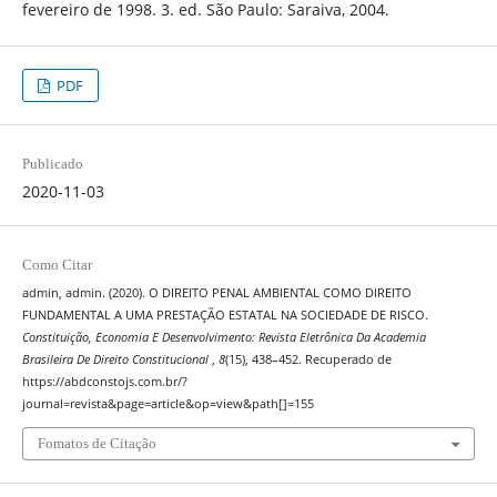
fevereiro de 1998. 3. ed. São Paulo: Saraiva, 2004.
PDF
Publicado
2020-11-03
Como Citar
admin, admin. (2020). O DIREITO PENAL AMBIENTAL COMO DIREITO
FUNDAMENTAL A UMA PRESTAÇÃO ESTATAL NA SOCIEDADE DE RISCO.
Constituição, Economia E Desenvolvimento: Revista Eletrônica Da Academia
Brasileira De Direito Constitucional
,
8
(15), 438–452. Recuperado de
https://abdconstojs.com.br/?
journal=revista&page=article&op=view&path[]=155
Fomatos de Citação