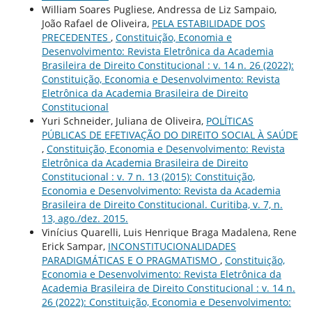
William Soares Pugliese, Andressa de Liz Sampaio,
João Rafael de Oliveira,
PELA ESTABILIDADE DOS
PRECEDENTES
,
Constituição, Economia e
Desenvolvimento: Revista Eletrônica da Academia
Brasileira de Direito Constitucional : v. 14 n. 26 (2022):
Constituição, Economia e Desenvolvimento: Revista
Eletrônica da Academia Brasileira de Direito
Constitucional
Yuri Schneider, Juliana de Oliveira,
POLÍTICAS
PÚBLICAS DE EFETIVAÇÃO DO DIREITO SOCIAL À SAÚDE
,
Constituição, Economia e Desenvolvimento: Revista
Eletrônica da Academia Brasileira de Direito
Constitucional : v. 7 n. 13 (2015): Constituição,
Economia e Desenvolvimento: Revista da Academia
Brasileira de Direito Constitucional. Curitiba, v. 7, n.
13, ago./dez. 2015.
Vinícius Quarelli, Luis Henrique Braga Madalena, Rene
Erick Sampar,
INCONSTITUCIONALIDADES
PARADIGMÁTICAS E O PRAGMATISMO
,
Constituição,
Economia e Desenvolvimento: Revista Eletrônica da
Academia Brasileira de Direito Constitucional : v. 14 n.
26 (2022): Constituição, Economia e Desenvolvimento: