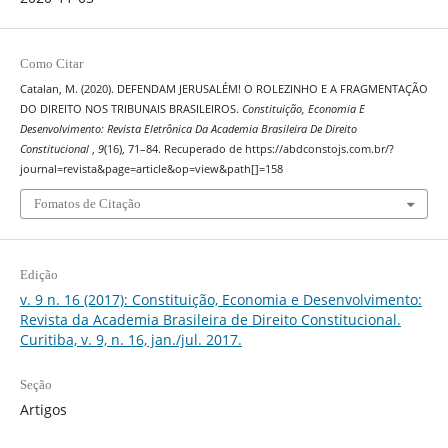
Como Citar
Catalan, M. (2020). DEFENDAM JERUSALÉM! O ROLEZINHO E A FRAGMENTAÇÃO
DO DIREITO NOS TRIBUNAIS BRASILEIROS.
Constituição, Economia E
Desenvolvimento: Revista Eletrônica Da Academia Brasileira De Direito
Constitucional
,
9
(16), 71–84. Recuperado de https://abdconstojs.com.br/?
journal=revista&page=article&op=view&path[]=158
Fomatos de Citação
Edição
v. 9 n. 16 (2017): Constituição, Economia e Desenvolvimento:
Revista da Academia Brasileira de Direito Constitucional.
Curitiba, v. 9, n. 16, jan./jul. 2017.
Seção
Artigos