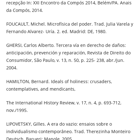
recepção In: XXI Encontro da Compós 2014, Belém/PA. Anais
da Compós, 2014.
FOUCAULT, Michel. Microfísica del poder. Trad. Julia Varela y
Fernando Alvarez- Uría. 2. ed. Madrid: DE, 1980.
GHERSI, Carlos Alberto. Tercera vía en derecho de daños:
anticipación, prevención y reparación, Revista de Direito do
Consumidor, São Paulo, v. 13, n. 50, p. 225- 238, abr./jun.
2004.
HAMILTON, Bernard. Ideals of holiness: crusaders,
contemplatives, and mendicants,
The International History Review, v. 17, n. 4, p. 693-712,
nov./1995.
LIPOVETSKY, Gilles. A era do vazio: ensaios sobre o
individualismo contemporâneo. Trad. Therezinha Monteiro
Deutsch. Barueri: Manole, 2005.