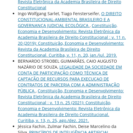
Revista Eletrônica da Academia Brasileira de Direito
Constitucional
Ingo Wolfgang Sarlet, Tiago Fensterseifer,
O DIREITO
CONSTITUCIONAL-AMBIENTAL BRASILEIRO E A
GOVERNANÇA JUDICIAL ECOLÓGICA
,
Constituição,
Economia e Desenvolvimento: Revista Eletrônica da
Academia Brasileira de Direito Constitucional : v. 11 n.
20 (2019): Constituição, Economia e Desenvolvimento:
Revista da Academia Brasileira de Direito
Constitucional. Curitiba, v. 11, n. 20, jan./jul. 2019.
BERNARDO STROBEL GUIMARÃES, CAIO AUGUSTO
NAZÁRIO DE SOUZA,
LEGALIDADE DA SOCIEDADE EM
CONTA DE PARTICIPAÇÃO COMO TÉCNICA DE
CAPTAÇÃO DE RECURSOS PARA EXECUÇAO DE
CONTRATOS DE PARCERIA COM A ADMINISTRAÇÃO
PÚBLICA
,
Constituição, Economia e Desenvolvimento:
Revista Eletrônica da Academia Brasileira de Direito
Constitucional : v. 13 n. 25 (2021): Constituição,
Economia e Desenvolvimento: Revista Eletrônica da
Academia Brasileira de Direito Constitucional.
Curitiba, v. 13, n. 25, ago./dez. 2021.
Jéssica Fachin, Zulmar Fachin, Deise Marcelino da
Silva,
PRINCÍPIOS DE INTELIGÊNCIA ARTIFICIAL
,