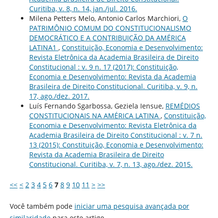
Curitiba, v. 8, n. 14, jan./jul. 2016.
Milena Petters Melo, Antonio Carlos Marchiori,
O
PATRIMÔNIO COMUM DO CONSTITUCIONALISMO
DEMOCRÁTICO E A CONTRIBUIÇÃO DA AMÉRICA
LATINA1
,
Constituição, Economia e Desenvolvimento:
Revista Eletrônica da Academia Brasileira de Direito
Constitucional : v. 9 n. 17 (2017): Constituição,
Economia e Desenvolvimento: Revista da Academia
Brasileira de Direito Constitucional. Curitiba, v. 9, n.
17, ago./dez. 2017.
Luís Fernando Sgarbossa, Geziela Iensue,
REMÉDIOS
CONSTITUCIONAIS NA AMÉRICA LATINA
,
Constituição,
Economia e Desenvolvimento: Revista Eletrônica da
Academia Brasileira de Direito Constitucional : v. 7 n.
13 (2015): Constituição, Economia e Desenvolvimento:
Revista da Academia Brasileira de Direito
Constitucional. Curitiba, v. 7, n. 13, ago./dez. 2015.
<<
<
2
3
4
5
6
7
8
9
10
11
>
>>
Você também pode
iniciar uma pesquisa avançada por
similaridade
para este artigo.