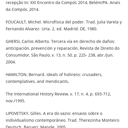
recepção In: XXI Encontro da Compós 2014, Belém/PA. Anais
da Compós, 2014.
FOUCAULT, Michel. Microfísica del poder. Trad. Julia Varela y
Fernando Alvarez- Uría. 2. ed. Madrid: DE, 1980.
GHERSI, Carlos Alberto. Tercera vía en derecho de daños:
anticipación, prevención y reparación, Revista de Direito do
Consumidor, São Paulo, v. 13, n. 50, p. 225- 238, abr./jun.
2004.
HAMILTON, Bernard. Ideals of holiness: crusaders,
contemplatives, and mendicants,
The International History Review, v. 17, n. 4, p. 693-712,
nov./1995.
LIPOVETSKY, Gilles. A era do vazio: ensaios sobre o
individualismo contemporâneo. Trad. Therezinha Monteiro
Deutsch. Barueri: Manole, 2005.