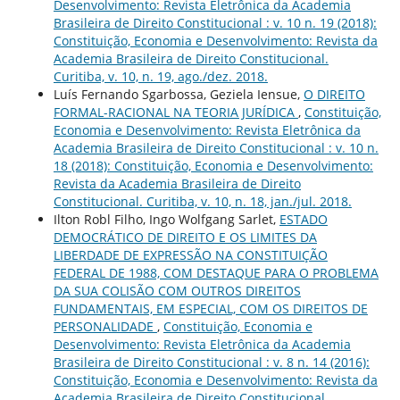
Desenvolvimento: Revista Eletrônica da Academia
Brasileira de Direito Constitucional : v. 10 n. 19 (2018):
Constituição, Economia e Desenvolvimento: Revista da
Academia Brasileira de Direito Constitucional.
Curitiba, v. 10, n. 19, ago./dez. 2018.
Luís Fernando Sgarbossa, Geziela Iensue,
O DIREITO
FORMAL-RACIONAL NA TEORIA JURÍDICA
,
Constituição,
Economia e Desenvolvimento: Revista Eletrônica da
Academia Brasileira de Direito Constitucional : v. 10 n.
18 (2018): Constituição, Economia e Desenvolvimento:
Revista da Academia Brasileira de Direito
Constitucional. Curitiba, v. 10, n. 18, jan./jul. 2018.
Ilton Robl Filho, Ingo Wolfgang Sarlet,
ESTADO
DEMOCRÁTICO DE DIREITO E OS LIMITES DA
LIBERDADE DE EXPRESSÃO NA CONSTITUIÇÃO
FEDERAL DE 1988, COM DESTAQUE PARA O PROBLEMA
DA SUA COLISÃO COM OUTROS DIREITOS
FUNDAMENTAIS, EM ESPECIAL, COM OS DIREITOS DE
PERSONALIDADE
,
Constituição, Economia e
Desenvolvimento: Revista Eletrônica da Academia
Brasileira de Direito Constitucional : v. 8 n. 14 (2016):
Constituição, Economia e Desenvolvimento: Revista da
Academia Brasileira de Direito Constitucional.