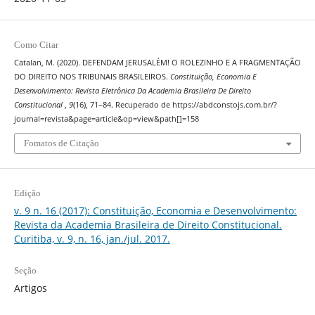
Como Citar
Catalan, M. (2020). DEFENDAM JERUSALÉM! O ROLEZINHO E A FRAGMENTAÇÃO
DO DIREITO NOS TRIBUNAIS BRASILEIROS.
Constituição, Economia E
Desenvolvimento: Revista Eletrônica Da Academia Brasileira De Direito
Constitucional
,
9
(16), 71–84. Recuperado de https://abdconstojs.com.br/?
journal=revista&page=article&op=view&path[]=158
Fomatos de Citação
Edição
v. 9 n. 16 (2017): Constituição, Economia e Desenvolvimento:
Revista da Academia Brasileira de Direito Constitucional.
Curitiba, v. 9, n. 16, jan./jul. 2017.
Seção
Artigos