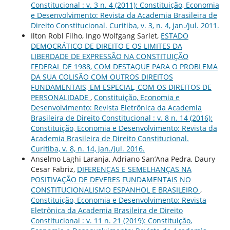
Constitucional : v. 3 n. 4 (2011): Constituição, Economia
e Desenvolvimento: Revista da Academia Brasileira de
Direito Constitucional. Curitiba, v. 3, n. 4, jan./jul. 2011.
Ilton Robl Filho, Ingo Wolfgang Sarlet,
ESTADO
DEMOCRÁTICO DE DIREITO E OS LIMITES DA
LIBERDADE DE EXPRESSÃO NA CONSTITUIÇÃO
FEDERAL DE 1988, COM DESTAQUE PARA O PROBLEMA
DA SUA COLISÃO COM OUTROS DIREITOS
FUNDAMENTAIS, EM ESPECIAL, COM OS DIREITOS DE
PERSONALIDADE
,
Constituição, Economia e
Desenvolvimento: Revista Eletrônica da Academia
Brasileira de Direito Constitucional : v. 8 n. 14 (2016):
Constituição, Economia e Desenvolvimento: Revista da
Academia Brasileira de Direito Constitucional.
Curitiba, v. 8, n. 14, jan./jul. 2016.
Anselmo Laghi Laranja, Adriano San’Ana Pedra, Daury
Cesar Fabriz,
DIFERENÇAS E SEMELHANÇAS NA
POSITIVAÇÃO DE DEVERES FUNDAMENTAIS NO
CONSTITUCIONALISMO ESPANHOL E BRASILEIRO
,
Constituição, Economia e Desenvolvimento: Revista
Eletrônica da Academia Brasileira de Direito
Constitucional : v. 11 n. 21 (2019): Constituição,