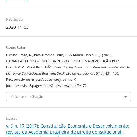
Publicado
2020-11-03
Como Citar
Piccino Braga, R., Piva Almeida Leite, F., & Amaral Bahia, C. J. (2020).
GARANTIAS FUNDAMENTAIS DA PESSOA IDOSA: UMA REVOLUÇÃO POR
DIREITOS RUMO À INCLUSÃO.
Constituição, Economia E Desenvolvimento: Revista
Eletrônica Da Academia Brasileira De Direito Constitucional
,
9
(17), 431–450.
Recuperado de https://abdconstojs.com.br/?
journal=revista&page=article&op=view&path[]=172
Fomatos de Citação
Edição
v. 9 n. 17 (2017): Constituição, Economia e Desenvolvimento:
Revista da Academia Brasileira de Direito Constitucional.