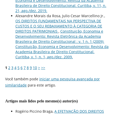
Economia e Desenvolvimento: Revista da Academia
Brasileira de Direito Constitucional. Curitiba, v. 11, n.
21, ago./dez. 2019.
Alexandre Morais da Rosa, Julio Cesar Marcellino Jr.,
OS DIREITOS FUNDAMENTAIS NA PERSPECTIVA DE
CUSTOS E O SEU REBAIXAMENTO À CATEGORIA DE
DIREITOS PATRIMONIAIS
,
Constituição, Economia e
Desenvolvimento: Revista Eletrônica da Academia
Brasileira de Direito Constitucional : v. 1 n. 1 (2009):
Constituição, Economia e Desenvolvimento: Revista da
Academia Brasileira de Direito Constitucional.
Curitiba, v. 1, n. 1, ago./dez. 2009.
1
2
3
4
5
6
7
8
9
10
>
>>
Você também pode
iniciar uma pesquisa avançada por
similaridade
para este artigo.
Artigos mais lidos pelo mesmo(s) autor(es)
Rogério Piccino Braga,
A EFETIVAÇÃO DOS DIREITOS