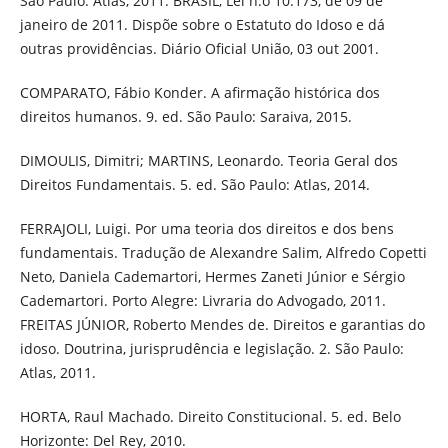
São Paulo: Atlas, 2011. BRASIL, Lei n.o 10.173, de 09 de
janeiro de 2011. Dispõe sobre o Estatuto do Idoso e dá
outras providências. Diário Oficial União, 03 out 2001.
COMPARATO, Fábio Konder. A afirmação histórica dos
direitos humanos. 9. ed. São Paulo: Saraiva, 2015.
DIMOULIS, Dimitri; MARTINS, Leonardo. Teoria Geral dos
Direitos Fundamentais. 5. ed. São Paulo: Atlas, 2014.
FERRAJOLI, Luigi. Por uma teoria dos direitos e dos bens
fundamentais. Tradução de Alexandre Salim, Alfredo Copetti
Neto, Daniela Cademartori, Hermes Zaneti Júnior e Sérgio
Cademartori. Porto Alegre: Livraria do Advogado, 2011.
FREITAS JÚNIOR, Roberto Mendes de. Direitos e garantias do
idoso. Doutrina, jurisprudência e legislação. 2. São Paulo:
Atlas, 2011.
HORTA, Raul Machado. Direito Constitucional. 5. ed. Belo
Horizonte: Del Rey, 2010.