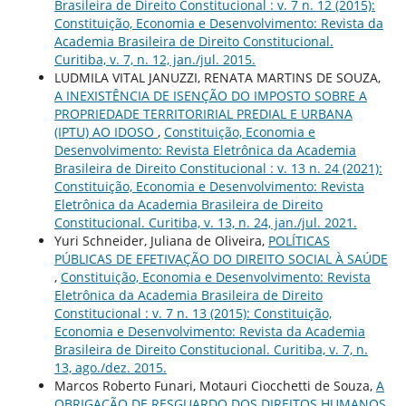
Brasileira de Direito Constitucional : v. 7 n. 12 (2015):
Constituição, Economia e Desenvolvimento: Revista da
Academia Brasileira de Direito Constitucional.
Curitiba, v. 7, n. 12, jan./jul. 2015.
LUDMILA VITAL JANUZZI, RENATA MARTINS DE SOUZA,
A INEXISTÊNCIA DE ISENÇÃO DO IMPOSTO SOBRE A
PROPRIEDADE TERRITORIRIAL PREDIAL E URBANA
(IPTU) AO IDOSO
,
Constituição, Economia e
Desenvolvimento: Revista Eletrônica da Academia
Brasileira de Direito Constitucional : v. 13 n. 24 (2021):
Constituição, Economia e Desenvolvimento: Revista
Eletrônica da Academia Brasileira de Direito
Constitucional. Curitiba, v. 13, n. 24, jan./jul. 2021.
Yuri Schneider, Juliana de Oliveira,
POLÍTICAS
PÚBLICAS DE EFETIVAÇÃO DO DIREITO SOCIAL À SAÚDE
,
Constituição, Economia e Desenvolvimento: Revista
Eletrônica da Academia Brasileira de Direito
Constitucional : v. 7 n. 13 (2015): Constituição,
Economia e Desenvolvimento: Revista da Academia
Brasileira de Direito Constitucional. Curitiba, v. 7, n.
13, ago./dez. 2015.
Marcos Roberto Funari, Motauri Ciocchetti de Souza,
A
OBRIGAÇÃO DE RESGUARDO DOS DIREITOS HUMANOS