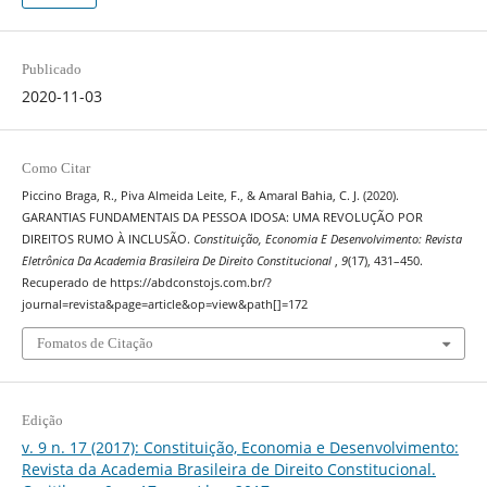
Publicado
2020-11-03
Como Citar
Piccino Braga, R., Piva Almeida Leite, F., & Amaral Bahia, C. J. (2020).
GARANTIAS FUNDAMENTAIS DA PESSOA IDOSA: UMA REVOLUÇÃO POR
DIREITOS RUMO À INCLUSÃO.
Constituição, Economia E Desenvolvimento: Revista
Eletrônica Da Academia Brasileira De Direito Constitucional
,
9
(17), 431–450.
Recuperado de https://abdconstojs.com.br/?
journal=revista&page=article&op=view&path[]=172
Fomatos de Citação
Edição
v. 9 n. 17 (2017): Constituição, Economia e Desenvolvimento:
Revista da Academia Brasileira de Direito Constitucional.