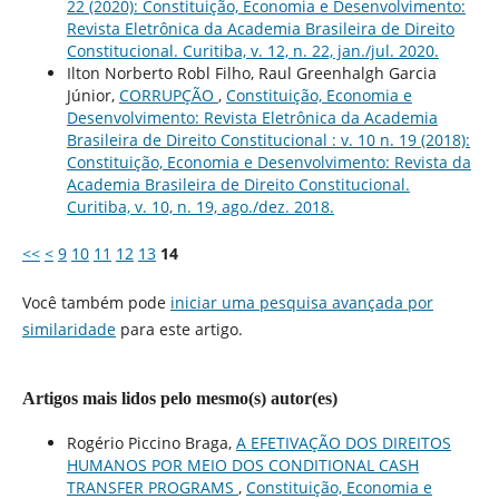
22 (2020): Constituição, Economia e Desenvolvimento:
Revista Eletrônica da Academia Brasileira de Direito
Constitucional. Curitiba, v. 12, n. 22, jan./jul. 2020.
Ilton Norberto Robl Filho, Raul Greenhalgh Garcia
Júnior,
CORRUPÇÃO
,
Constituição, Economia e
Desenvolvimento: Revista Eletrônica da Academia
Brasileira de Direito Constitucional : v. 10 n. 19 (2018):
Constituição, Economia e Desenvolvimento: Revista da
Academia Brasileira de Direito Constitucional.
Curitiba, v. 10, n. 19, ago./dez. 2018.
<<
<
9
10
11
12
13
14
Você também pode
iniciar uma pesquisa avançada por
similaridade
para este artigo.
Artigos mais lidos pelo mesmo(s) autor(es)
Rogério Piccino Braga,
A EFETIVAÇÃO DOS DIREITOS
HUMANOS POR MEIO DOS CONDITIONAL CASH
TRANSFER PROGRAMS
,
Constituição, Economia e