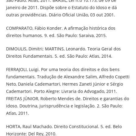
São Paulo: Atlas, 2011. BRASIL, Lei n.o 10.173, de 09 de
janeiro de 2011. Dispõe sobre o Estatuto do Idoso e dá
outras providências. Diário Oficial União, 03 out 2001.
COMPARATO, Fábio Konder. A afirmação histórica dos
direitos humanos. 9. ed. São Paulo: Saraiva, 2015.
DIMOULIS, Dimitri; MARTINS, Leonardo. Teoria Geral dos
Direitos Fundamentais. 5. ed. São Paulo: Atlas, 2014.
FERRAJOLI, Luigi. Por uma teoria dos direitos e dos bens
fundamentais. Tradução de Alexandre Salim, Alfredo Copetti
Neto, Daniela Cademartori, Hermes Zaneti Júnior e Sérgio
Cademartori. Porto Alegre: Livraria do Advogado, 2011.
FREITAS JÚNIOR, Roberto Mendes de. Direitos e garantias do
idoso. Doutrina, jurisprudência e legislação. 2. São Paulo:
Atlas, 2011.
HORTA, Raul Machado. Direito Constitucional. 5. ed. Belo
Horizonte: Del Rey, 2010.