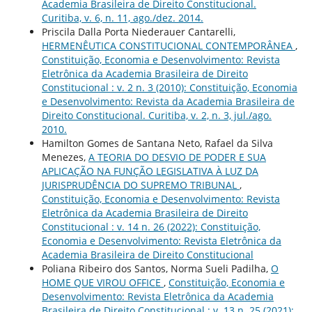
Academia Brasileira de Direito Constitucional.
Curitiba, v. 6, n. 11, ago./dez. 2014.
Priscila Dalla Porta Niederauer Cantarelli,
HERMENÊUTICA CONSTITUCIONAL CONTEMPORÂNEA
,
Constituição, Economia e Desenvolvimento: Revista
Eletrônica da Academia Brasileira de Direito
Constitucional : v. 2 n. 3 (2010): Constituição, Economia
e Desenvolvimento: Revista da Academia Brasileira de
Direito Constitucional. Curitiba, v. 2, n. 3, jul./ago.
2010.
Hamilton Gomes de Santana Neto, Rafael da Silva
Menezes,
A TEORIA DO DESVIO DE PODER E SUA
APLICAÇÃO NA FUNÇÃO LEGISLATIVA À LUZ DA
JURISPRUDÊNCIA DO SUPREMO TRIBUNAL
,
Constituição, Economia e Desenvolvimento: Revista
Eletrônica da Academia Brasileira de Direito
Constitucional : v. 14 n. 26 (2022): Constituição,
Economia e Desenvolvimento: Revista Eletrônica da
Academia Brasileira de Direito Constitucional
Poliana Ribeiro dos Santos, Norma Sueli Padilha,
O
HOME QUE VIROU OFFICE
,
Constituição, Economia e
Desenvolvimento: Revista Eletrônica da Academia
Brasileira de Direito Constitucional : v. 13 n. 25 (2021):