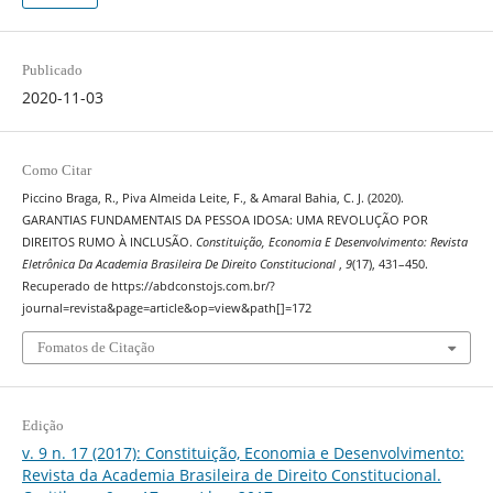
Publicado
2020-11-03
Como Citar
Piccino Braga, R., Piva Almeida Leite, F., & Amaral Bahia, C. J. (2020).
GARANTIAS FUNDAMENTAIS DA PESSOA IDOSA: UMA REVOLUÇÃO POR
DIREITOS RUMO À INCLUSÃO.
Constituição, Economia E Desenvolvimento: Revista
Eletrônica Da Academia Brasileira De Direito Constitucional
,
9
(17), 431–450.
Recuperado de https://abdconstojs.com.br/?
journal=revista&page=article&op=view&path[]=172
Fomatos de Citação
Edição
v. 9 n. 17 (2017): Constituição, Economia e Desenvolvimento:
Revista da Academia Brasileira de Direito Constitucional.