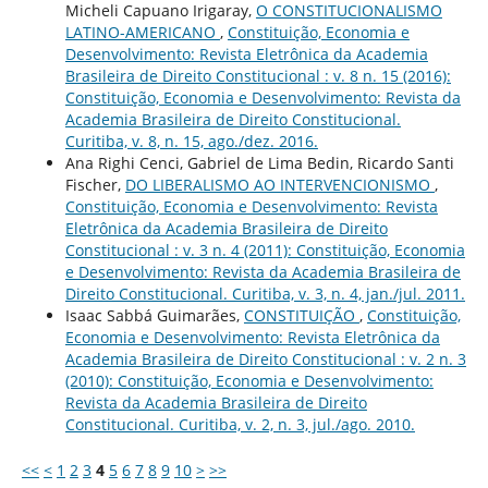
Micheli Capuano Irigaray,
O CONSTITUCIONALISMO
LATINO-AMERICANO
,
Constituição, Economia e
Desenvolvimento: Revista Eletrônica da Academia
Brasileira de Direito Constitucional : v. 8 n. 15 (2016):
Constituição, Economia e Desenvolvimento: Revista da
Academia Brasileira de Direito Constitucional.
Curitiba, v. 8, n. 15, ago./dez. 2016.
Ana Righi Cenci, Gabriel de Lima Bedin, Ricardo Santi
Fischer,
DO LIBERALISMO AO INTERVENCIONISMO
,
Constituição, Economia e Desenvolvimento: Revista
Eletrônica da Academia Brasileira de Direito
Constitucional : v. 3 n. 4 (2011): Constituição, Economia
e Desenvolvimento: Revista da Academia Brasileira de
Direito Constitucional. Curitiba, v. 3, n. 4, jan./jul. 2011.
Isaac Sabbá Guimarães,
CONSTITUIÇÃO
,
Constituição,
Economia e Desenvolvimento: Revista Eletrônica da
Academia Brasileira de Direito Constitucional : v. 2 n. 3
(2010): Constituição, Economia e Desenvolvimento:
Revista da Academia Brasileira de Direito
Constitucional. Curitiba, v. 2, n. 3, jul./ago. 2010.
<<
<
1
2
3
4
5
6
7
8
9
10
>
>>