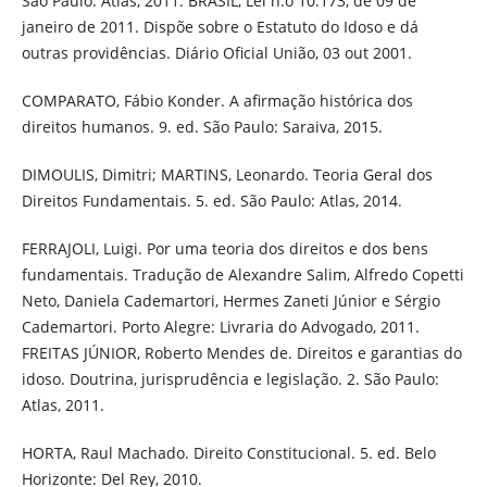
São Paulo: Atlas, 2011. BRASIL, Lei n.o 10.173, de 09 de
janeiro de 2011. Dispõe sobre o Estatuto do Idoso e dá
outras providências. Diário Oficial União, 03 out 2001.
COMPARATO, Fábio Konder. A afirmação histórica dos
direitos humanos. 9. ed. São Paulo: Saraiva, 2015.
DIMOULIS, Dimitri; MARTINS, Leonardo. Teoria Geral dos
Direitos Fundamentais. 5. ed. São Paulo: Atlas, 2014.
FERRAJOLI, Luigi. Por uma teoria dos direitos e dos bens
fundamentais. Tradução de Alexandre Salim, Alfredo Copetti
Neto, Daniela Cademartori, Hermes Zaneti Júnior e Sérgio
Cademartori. Porto Alegre: Livraria do Advogado, 2011.
FREITAS JÚNIOR, Roberto Mendes de. Direitos e garantias do
idoso. Doutrina, jurisprudência e legislação. 2. São Paulo:
Atlas, 2011.
HORTA, Raul Machado. Direito Constitucional. 5. ed. Belo
Horizonte: Del Rey, 2010.