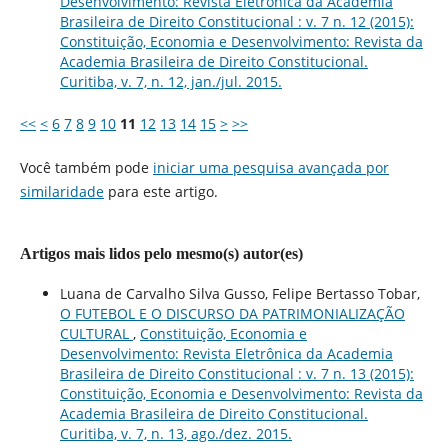
Desenvolvimento: Revista Eletrônica da Academia
Brasileira de Direito Constitucional : v. 7 n. 12 (2015):
Constituição, Economia e Desenvolvimento: Revista da
Academia Brasileira de Direito Constitucional.
Curitiba, v. 7, n. 12, jan./jul. 2015.
<<
<
6
7
8
9
10
11
12
13
14
15
>
>>
Você também pode
iniciar uma pesquisa avançada por
similaridade
para este artigo.
Artigos mais lidos pelo mesmo(s) autor(es)
Luana de Carvalho Silva Gusso, Felipe Bertasso Tobar,
O FUTEBOL E O DISCURSO DA PATRIMONIALIZAÇÃO
CULTURAL
,
Constituição, Economia e
Desenvolvimento: Revista Eletrônica da Academia
Brasileira de Direito Constitucional : v. 7 n. 13 (2015):
Constituição, Economia e Desenvolvimento: Revista da
Academia Brasileira de Direito Constitucional.
Curitiba, v. 7, n. 13, ago./dez. 2015.