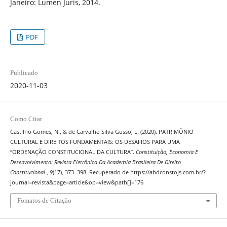
Janeiro: Lumen Juris, 2014.
PDF
Publicado
2020-11-03
Como Citar
Castilho Gomes, N., & de Carvalho Silva Gusso, L. (2020). PATRIMÔNIO
CULTURAL E DIREITOS FUNDAMENTAIS: OS DESAFIOS PARA UMA
“ORDENAÇÃO CONSTITUCIONAL DA CULTURA”.
Constituição, Economia E
Desenvolvimento: Revista Eletrônica Da Academia Brasileira De Direito
Constitucional
,
9
(17), 373–398. Recuperado de https://abdconstojs.com.br/?
journal=revista&page=article&op=view&path[]=176
Fomatos de Citação