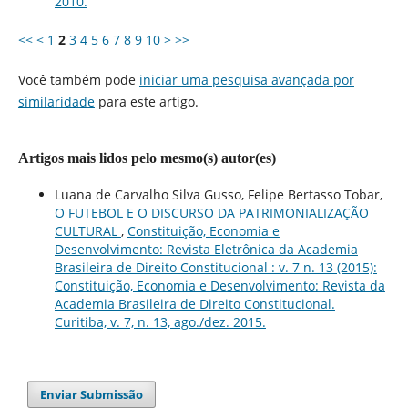
2010.
<<
<
1
2
3
4
5
6
7
8
9
10
>
>>
Você também pode
iniciar uma pesquisa avançada por
similaridade
para este artigo.
Artigos mais lidos pelo mesmo(s) autor(es)
Luana de Carvalho Silva Gusso, Felipe Bertasso Tobar,
O FUTEBOL E O DISCURSO DA PATRIMONIALIZAÇÃO
CULTURAL
,
Constituição, Economia e
Desenvolvimento: Revista Eletrônica da Academia
Brasileira de Direito Constitucional : v. 7 n. 13 (2015):
Constituição, Economia e Desenvolvimento: Revista da
Academia Brasileira de Direito Constitucional.
Curitiba, v. 7, n. 13, ago./dez. 2015.
Enviar Submissão