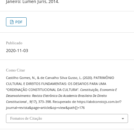
Janeiro: Lumen Juris, 2014.
PDF
Publicado
2020-11-03
Como Citar
Castilho Gomes, N., & de Carvalho Silva Gusso, L. (2020). PATRIMÔNIO
CULTURAL E DIREITOS FUNDAMENTAIS: OS DESAFIOS PARA UMA
“ORDENAÇÃO CONSTITUCIONAL DA CULTURA”.
Constituição, Economia E
Desenvolvimento: Revista Eletrônica Da Academia Brasileira De Direito
Constitucional
,
9
(17), 373–398. Recuperado de https://abdconstojs.com.br/?
journal=revista&page=article&op=view&path[]=176
Fomatos de Citação