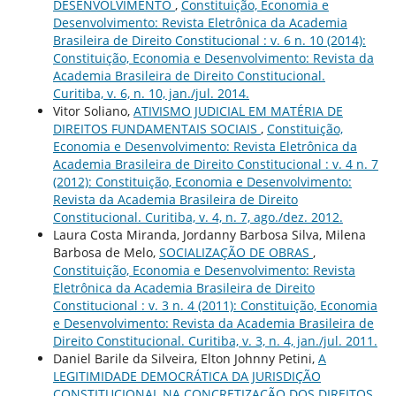
DESENVOLVIMENTO
,
Constituição, Economia e
Desenvolvimento: Revista Eletrônica da Academia
Brasileira de Direito Constitucional : v. 6 n. 10 (2014):
Constituição, Economia e Desenvolvimento: Revista da
Academia Brasileira de Direito Constitucional.
Curitiba, v. 6, n. 10, jan./jul. 2014.
Vitor Soliano,
ATIVISMO JUDICIAL EM MATÉRIA DE
DIREITOS FUNDAMENTAIS SOCIAIS
,
Constituição,
Economia e Desenvolvimento: Revista Eletrônica da
Academia Brasileira de Direito Constitucional : v. 4 n. 7
(2012): Constituição, Economia e Desenvolvimento:
Revista da Academia Brasileira de Direito
Constitucional. Curitiba, v. 4, n. 7, ago./dez. 2012.
Laura Costa Miranda, Jordanny Barbosa Silva, Milena
Barbosa de Melo,
SOCIALIZAÇÃO DE OBRAS
,
Constituição, Economia e Desenvolvimento: Revista
Eletrônica da Academia Brasileira de Direito
Constitucional : v. 3 n. 4 (2011): Constituição, Economia
e Desenvolvimento: Revista da Academia Brasileira de
Direito Constitucional. Curitiba, v. 3, n. 4, jan./jul. 2011.
Daniel Barile da Silveira, Elton Johnny Petini,
A
LEGITIMIDADE DEMOCRÁTICA DA JURISDIÇÃO
CONSTITUCIONAL NA CONCRETIZAÇÃO DOS DIREITOS