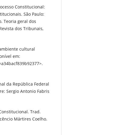
ocesso Constitucional:
itucionais. São Paulo:
o. Teoria geral dos
Revista dos Tribunais,
ambiente cultural
onível em:
d=a34bacf839b92377>.
nal da República Federal
re: Sergio Antonio Fabris
onstitucional. Trad.
cêncio Mártires Coelho.