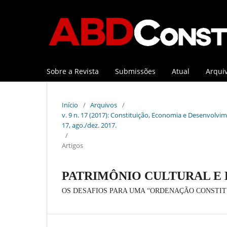
Sobre a Revista
Submissões
Atual
Arqui
Início
/
Arquivos
/
v. 9 n. 17 (2017): Constituição, Economia e Desenvolvime
17, ago./dez. 2017.
/
Artigos
PATRIMÔNIO CULTURAL E 
OS DESAFIOS PARA UMA “ORDENAÇÃO CONSTI