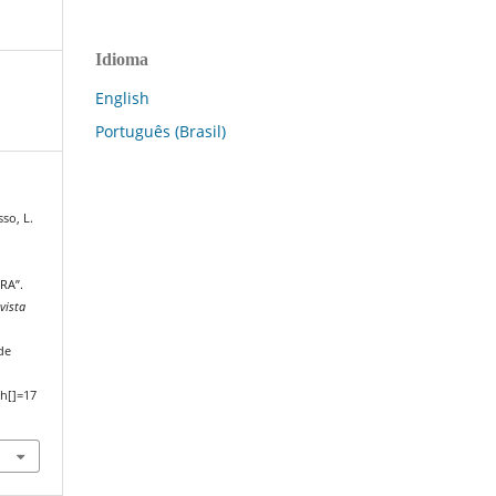
Idioma
English
Português (Brasil)
so, L.
RA”.
vista
de
h[]=17