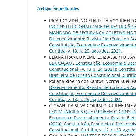
Artigos Semelhantes
RICARDO ADELINO SUAID, THIAGO RIBEIR
INCONSTITUCIONALIDADE DA RESTRIÇÃO À
MANDADO DE SEGURANÇA COLETIVO NA T
Desenvolvimento: Revista Eletrônica da Acad
Constituição, Economia e Desenvolvimento: 
Curitiba, v. 13, n. 25, ago./dez. 2021.
ELIANA FRANCO NEME, LUIZ ALBERTO DAV
EDUCAÇÃO
,
Constituição, Economia e Dese
Constitucional : v. 13 n. 24 (2021): Const
Brasileira de Direito Constitucional. Curitiba
Poliana Ribeiro dos Santos, Norma Sueli P
Desenvolvimento: Revista Eletrônica da Acad
Constituição, Economia e Desenvolvimento: 
Curitiba, v. 13, n. 25, ago./dez. 2021.
GIOVANI DA SILVA CORRALO, GUILHERME W
LEIS MUNICIPAIS QUE PROÍBEM O CONSU
Economia e Desenvolvimento: Revista Eletrô
(2020): Constituição, Economia e Desenvolv
Constitucional. Curitiba, v. 12, n. 23, ago./
Carolina Grant,
LIMITES E POSSIBILIDADE