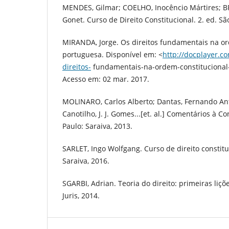
MENDES, Gilmar; COELHO, Inocêncio Mártires; 
Gonet. Curso de Direito Constitucional. 2. ed. Sã
MIRANDA, Jorge. Os direitos fundamentais na or
portuguesa. Disponível em: <
http://docplayer.c
direitos-
fundamentais-na-ordem-constitucional
Acesso em: 02 mar. 2017.
MOLINARO, Carlos Alberto; Dantas, Fernando Ant
Canotilho, J. J. Gomes...[et. al.] Comentários à Co
Paulo: Saraiva, 2013.
SARLET, Ingo Wolfgang. Curso de direito constituc
Saraiva, 2016.
SGARBI, Adrian. Teoria do direito: primeiras liçõ
Juris, 2014.