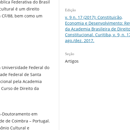
blica Federativa do Brasil
ultural é um direito
Edição
, da CF/88, bem como um
v. 9 n. 17 (2017): Constituição,
Economia e Desenvolvimento: Rev
da Academia Brasileira de Direit
Constitucional. Curitiba, v. 9, n. 1
ago./dez. 2017.
Seção
Artigos
la Universidade Federal do
dade Federal de Santa
tucional pela Academia
o Curso de Direito da
́s-Doutoramento em
de de Coimbra – Portugal.
̂nio Cultural e