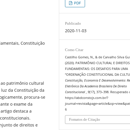
PDF
Publicado
2020-11-03
damentais, Constituição
Como Citar
Castilho Gomes, N., & de Carvalho Silva Gus
(2020). PATRIMÔNIO CULTURAL E DIREITOS
FUNDAMENTAIS: OS DESAFIOS PARA UMA
“ORDENAÇÃO CONSTITUCIONAL DA CULTU
Constituição, Economia E Desenvolvimento: Re
 ao patrimônio cultural
Eletrônica Da Academia Brasileira De Direito
uz da Constituição da
Constitucional
,
9
(17), 373–398. Recuperado 
logicamente, procura-se
https://abdconstojs.com.br/?
diante o exame da
journal=revista&page=article&op=view&pat
6
O artigo destaca a
constitucionais.
Fomatos de Citação
njunto de direitos e