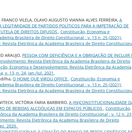
O FRANCO VILELA, OLAVO AUGUSTO VIANNA ALVES FERREIRA,
A
 LEGITIMIDADE DE PARTIDOS POLÍTICOS PARA A IMPETRAÇÃO DE
UTELA DE DIREITOS DIFUSOS
,
Constituição, Economia e
emia Brasileira de Direito Constitucional : v. 13 n. 25 (2021):
Revista Eletrônica da Academia Brasileira de Direito Constituciona
ID ARAUJO,
PESSOA COM DEFICIÊNCIA E A OBRIGAÇÃO DE INCLUIR
nvolvimento: Revista Eletrônica da Academia Brasileira de Direito
ituição, Economia e Desenvolvimento: Revista Eletrônica da Academia
, v. 13, n. 24, jan./jul. 2021.
adilha,
O HOME QUE VIROU OFFICE
,
Constituição, Economia e
emia Brasileira de Direito Constitucional : v. 13 n. 25 (2021):
Revista Eletrônica da Academia Brasileira de Direito Constituciona
ITECK, VICTÓRIA FARIA BARBIERO,
A (IN)CONSTITUCIONALIDADE D
MO DE BEBIDAS ALCOÓLICAS EM ESPAÇOS PÚBLICOS
,
Constituição,
nica da Academia Brasileira de Direito Constitucional : v. 12 n. 23
imento: Revista Eletrônica da Academia Brasileira de Direito
dez. 2020.
S CONSTITUCIONAIS À CRIAÇÃO DO BANCO DE PERFIS GENÉTICOS P