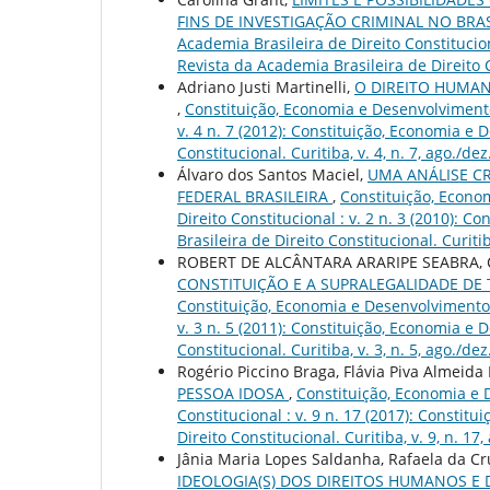
FINS DE INVESTIGAÇÃO CRIMINAL NO BRA
Academia Brasileira de Direito Constitucion
Revista da Academia Brasileira de Direito Co
Adriano Justi Martinelli,
O DIREITO HUMAN
,
Constituição, Economia e Desenvolvimento:
v. 4 n. 7 (2012): Constituição, Economia e
Constitucional. Curitiba, v. 4, n. 7, ago./dez
Álvaro dos Santos Maciel,
UMA ANÁLISE CR
FEDERAL BRASILEIRA
,
Constituição, Econo
Direito Constitucional : v. 2 n. 3 (2010):
Brasileira de Direito Constitucional. Curitiba
ROBERT DE ALCÂNTARA ARARIPE SEABRA,
CONSTITUIÇÃO E A SUPRALEGALIDADE DE
Constituição, Economia e Desenvolvimento: 
v. 3 n. 5 (2011): Constituição, Economia e
Constitucional. Curitiba, v. 3, n. 5, ago./dez
Rogério Piccino Braga, Flávia Piva Almeida
PESSOA IDOSA
,
Constituição, Economia e 
Constitucional : v. 9 n. 17 (2017): Consti
Direito Constitucional. Curitiba, v. 9, n. 17,
Jânia Maria Lopes Saldanha, Rafaela da C
IDEOLOGIA(S) DOS DIREITOS HUMANOS E