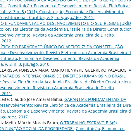
SIL
,
Constituição, Economia e Desenvolvimento: Revista Eletrônica 
al : v. 3 n. 5 (2011): Constituição, Economia e Desenvolvimento:
nstitucional. Curitiba, v. 3, n. 5, ago./dez. 2011.
O E FUNDAMENTAL AO DESENVOLVIMENTO E O SEU REGIME JURÍD
 Revista Eletrônica da Academia Brasileira de Direito Constitucion
 Desenvolvimento: Revista da Academia Brasileira de Direito
. 2012.
ÍTICA DO PARÁGRAFO ÚNICO DO ARTIGO 7º DA CONSTITUIÇÃO
mia e Desenvolvimento: Revista Eletrônica da Academia Brasileira 
 Constituição, Economia e Desenvolvimento: Revista da Academia
, v. 2, n. 3, jul./ago. 2010.
 CLARISSA FONSECA MAIA, MARIO HENRYKE GUERRERO PALACIOS,
 TRATADOS INTERNACIONAIS DE DIREITOS HUMANOS NO BRASIL
,
Revista Eletrônica da Academia Brasileira de Direito Constituciona
 Desenvolvimento: Revista da Academia Brasileira de Direito
. 2011.
 Leite, Claudio José Amaral Bahia,
GARANTIAS FUNDAMENTAIS DA
Desenvolvimento: Revista Eletrônica da Academia Brasileira de Dire
tuição, Economia e Desenvolvimento: Revista da Academia Brasileira 
 ago./dez. 2017.
ruz Mello, Márcio Morais Brum,
O TRABALHO ESCRAVO E A(S)
 DA FUNÇÃO SOCIAL DA PROPRIEDADE
,
Constituição, Economia e