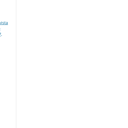
ista
o
7,