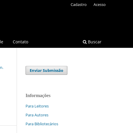
Cadastro
Acesso
de
Contato
Buscar
n.
Enviar Submissão
Informações
Para Leitores
Para Autores
Para Bibliotecários