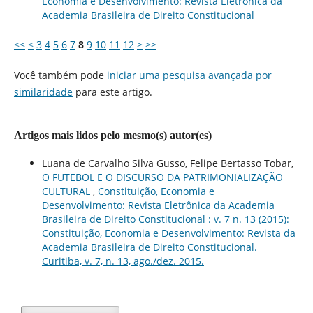
Economia e Desenvolvimento: Revista Eletrônica da
Academia Brasileira de Direito Constitucional
<<
<
3
4
5
6
7
8
9
10
11
12
>
>>
Você também pode
iniciar uma pesquisa avançada por
similaridade
para este artigo.
Artigos mais lidos pelo mesmo(s) autor(es)
Luana de Carvalho Silva Gusso, Felipe Bertasso Tobar,
O FUTEBOL E O DISCURSO DA PATRIMONIALIZAÇÃO
CULTURAL
,
Constituição, Economia e
Desenvolvimento: Revista Eletrônica da Academia
Brasileira de Direito Constitucional : v. 7 n. 13 (2015):
Constituição, Economia e Desenvolvimento: Revista da
Academia Brasileira de Direito Constitucional.
Curitiba, v. 7, n. 13, ago./dez. 2015.