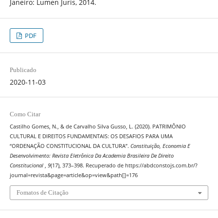
Janeiro: Lumen Juris, 2014.
PDF
Publicado
2020-11-03
Como Citar
Castilho Gomes, N., & de Carvalho Silva Gusso, L. (2020). PATRIMÔNIO
CULTURAL E DIREITOS FUNDAMENTAIS: OS DESAFIOS PARA UMA
“ORDENAÇÃO CONSTITUCIONAL DA CULTURA”.
Constituição, Economia E
Desenvolvimento: Revista Eletrônica Da Academia Brasileira De Direito
Constitucional
,
9
(17), 373–398. Recuperado de https://abdconstojs.com.br/?
journal=revista&page=article&op=view&path[]=176
Fomatos de Citação