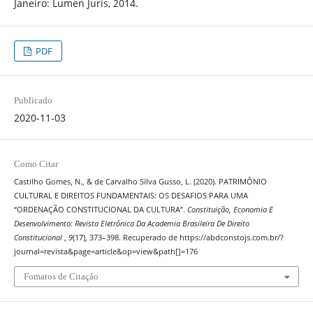
Janeiro: Lumen Juris, 2014.
PDF
Publicado
2020-11-03
Como Citar
Castilho Gomes, N., & de Carvalho Silva Gusso, L. (2020). PATRIMÔNIO
CULTURAL E DIREITOS FUNDAMENTAIS: OS DESAFIOS PARA UMA
“ORDENAÇÃO CONSTITUCIONAL DA CULTURA”.
Constituição, Economia E
Desenvolvimento: Revista Eletrônica Da Academia Brasileira De Direito
Constitucional
,
9
(17), 373–398. Recuperado de https://abdconstojs.com.br/?
journal=revista&page=article&op=view&path[]=176
Fomatos de Citação