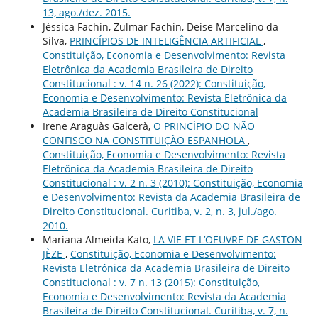
13, ago./dez. 2015.
Jéssica Fachin, Zulmar Fachin, Deise Marcelino da
Silva,
PRINCÍPIOS DE INTELIGÊNCIA ARTIFICIAL
,
Constituição, Economia e Desenvolvimento: Revista
Eletrônica da Academia Brasileira de Direito
Constitucional : v. 14 n. 26 (2022): Constituição,
Economia e Desenvolvimento: Revista Eletrônica da
Academia Brasileira de Direito Constitucional
Irene Araguàs Galcerà,
O PRINCÍPIO DO NÃO
CONFISCO NA CONSTITUIÇÃO ESPANHOLA
,
Constituição, Economia e Desenvolvimento: Revista
Eletrônica da Academia Brasileira de Direito
Constitucional : v. 2 n. 3 (2010): Constituição, Economia
e Desenvolvimento: Revista da Academia Brasileira de
Direito Constitucional. Curitiba, v. 2, n. 3, jul./ago.
2010.
Mariana Almeida Kato,
LA VIE ET L’OEUVRE DE GASTON
JÈZE
,
Constituição, Economia e Desenvolvimento:
Revista Eletrônica da Academia Brasileira de Direito
Constitucional : v. 7 n. 13 (2015): Constituição,
Economia e Desenvolvimento: Revista da Academia
Brasileira de Direito Constitucional. Curitiba, v. 7, n.