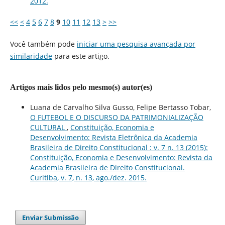
2012.
<<
<
4
5
6
7
8
9
10
11
12
13
>
>>
Você também pode
iniciar uma pesquisa avançada por
similaridade
para este artigo.
Artigos mais lidos pelo mesmo(s) autor(es)
Luana de Carvalho Silva Gusso, Felipe Bertasso Tobar,
O FUTEBOL E O DISCURSO DA PATRIMONIALIZAÇÃO
CULTURAL
,
Constituição, Economia e
Desenvolvimento: Revista Eletrônica da Academia
Brasileira de Direito Constitucional : v. 7 n. 13 (2015):
Constituição, Economia e Desenvolvimento: Revista da
Academia Brasileira de Direito Constitucional.
Curitiba, v. 7, n. 13, ago./dez. 2015.
Enviar Submissão