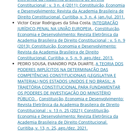
Constitucional : v. 3 n. 4 (2011): Constituição, Economia
e Desenvolvimento: Revista da Academia Brasileira de
Direito Constitucional. Curitiba, v. 3, n. 4, jan./jul. 2011.
Victor Cezar Rodrigues da Silva Costa,
INTEGRAÇÃO
JURÍDICO-PENAL NA UNIÃO EUROPEIA
,
Constituição,
Economia e Desenvolvimento: Revista Eletrônica da
Academia Brasileira de Direito Constitucional : v. 5 n. 9
(2013): Constituição, Economia e Desenvolvimento:
Revista da Academia Brasileira de Direito
Constitucional. Curitiba, v. 5, n. 9, ago./dez. 2013.
PEDRO SOUSA, EVANDRO PIZA DUARTE,
A TEORIA DOS
PODERES IMPLÍCITOS NA DETERMINAÇÃO DAS
COMPETÊNCIAS CONSTITUCIONAIS (LEGISLATIVA E
MATERIAL) NOS ESTADOS UNIDOS E NO BRASIL: A
TRAJETÓRIA CONSTITUCIONAL PARA FUNDAMENTAR
OS PODERES DE INVESTIGAÇÃO DO MINISTÉRIO
PÚBLICO.
,
Constituição, Economia e Desenvolvimento:
Revista Eletrônica da Academia Brasileira de Direito
Constitucional : v. 13 n. 25 (2021): Constituição,
Economia e Desenvolvimento: Revista Eletrônica da
Academia Brasileira de Direito Constitucional.
Curitiba, v. 13, n. 25, ago./dez. 2021.