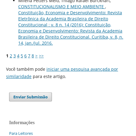
Milena Petters Melo, Thiago Rafael Burckhart,
CONSTITUCIONALISMO E MEIO AMBIENTE
,
Constituição, Economia e Desenvolvimento: Revista
Eletrônica da Academia Brasileira de Direito
Constitucional : v. 8 n. 14 (2016): Constituição,
Economia e Desenvolvimento: Revista da Academia
Brasileira de Direito Constitucional. Curitiba, v. 8, n.
14, jan./jul. 2016.
1
2
3
4
5
6
7
8
>
>>
Você também pode
iniciar uma pesquisa avançada por
similaridade
para este artigo.
Enviar Submissão
Informações
Para Leitores