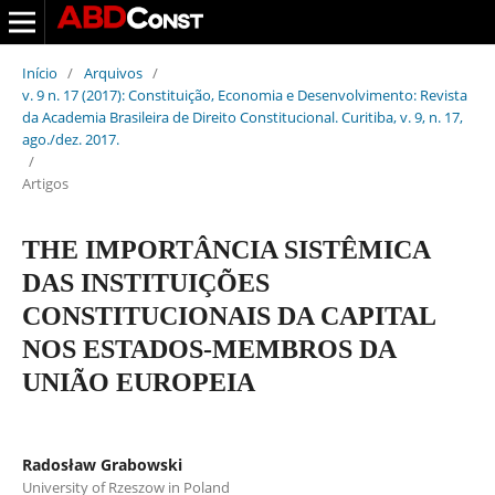
Início
/
Arquivos
/
v. 9 n. 17 (2017): Constituição, Economia e Desenvolvimento: Revista
da Academia Brasileira de Direito Constitucional. Curitiba, v. 9, n. 17,
ago./dez. 2017.
/
Artigos
THE IMPORTÂNCIA SISTÊMICA
DAS INSTITUIÇÕES
CONSTITUCIONAIS DA CAPITAL
NOS ESTADOS-MEMBROS DA
UNIÃO EUROPEIA
Radosław Grabowski
University of Rzeszow in Poland