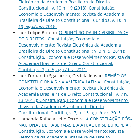
Eletrônica da Academia Brasileira de Direito
Constitucional : v. 10 n. 19 (2018): Constituição,
Economia e Desenvolvimento: Revista da Academia
Brasileira de Direito Constitucional. Curitiba, v. 10, n.
19, ago./dez. 2018.
Luís Felipe Bicalho,
O PRINCÍPIO DA INDIVISIBILIDADE
DE DIREITOS
,
Constituição, Economia e
Desenvolvimento: Revista Eletrônica da Academia
Brasileira de Direito Constitucional : v. 3 n. 5 (2011):
Constituição, Economia e Desenvolvimento: Revista da
Academia Brasileira de Direito Constitucional.
Curitiba, v. 3, n. 5, ago./dez. 2011.
Luís Fernando Sgarbossa, Geziela Iensue,
REMÉDIOS
CONSTITUCIONAIS NA AMÉRICA LATINA
,
Constituição,
Economia e Desenvolvimento: Revista Eletrônica da
Academia Brasileira de Direito Constitucional : v. 7 n.
13 (2015): Constituição, Economia e Desenvolvimento:
Revista da Academia Brasileira de Direito
Constitucional. Curitiba, v. 7, n. 13, ago./dez. 2015.
Hamanda Rafaela Leite Ferreira,
A CONSTELAÇÃO PÓS-
NACIONAL DE HABERMAS E A ATUAL CRISE EUROPEIA
,
Constituição, Economia e Desenvolvimento: Revista
Eletrônica da Academia Brasileira de Direito