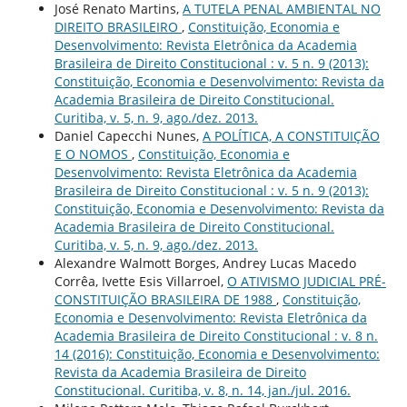
José Renato Martins,
A TUTELA PENAL AMBIENTAL NO
DIREITO BRASILEIRO
,
Constituição, Economia e
Desenvolvimento: Revista Eletrônica da Academia
Brasileira de Direito Constitucional : v. 5 n. 9 (2013):
Constituição, Economia e Desenvolvimento: Revista da
Academia Brasileira de Direito Constitucional.
Curitiba, v. 5, n. 9, ago./dez. 2013.
Daniel Capecchi Nunes,
A POLÍTICA, A CONSTITUIÇÃO
E O NOMOS
,
Constituição, Economia e
Desenvolvimento: Revista Eletrônica da Academia
Brasileira de Direito Constitucional : v. 5 n. 9 (2013):
Constituição, Economia e Desenvolvimento: Revista da
Academia Brasileira de Direito Constitucional.
Curitiba, v. 5, n. 9, ago./dez. 2013.
Alexandre Walmott Borges, Andrey Lucas Macedo
Corrêa, Ivette Esis Villarroel,
O ATIVISMO JUDICIAL PRÉ-
CONSTITUIÇÃO BRASILEIRA DE 1988
,
Constituição,
Economia e Desenvolvimento: Revista Eletrônica da
Academia Brasileira de Direito Constitucional : v. 8 n.
14 (2016): Constituição, Economia e Desenvolvimento:
Revista da Academia Brasileira de Direito
Constitucional. Curitiba, v. 8, n. 14, jan./jul. 2016.