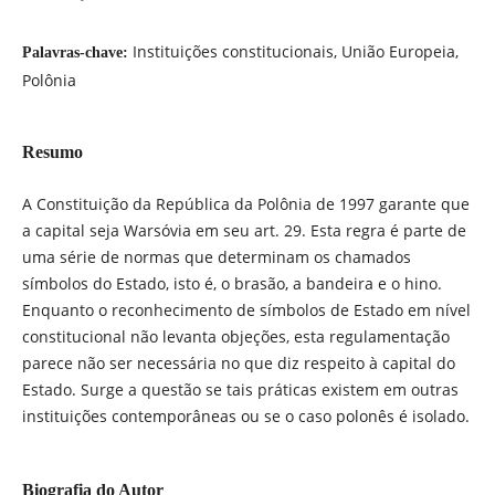
Instituições constitucionais, União Europeia,
Palavras-chave:
Polônia
Resumo
A Constituição da República da Polônia de 1997 garante que
a capital seja Warsóvia em seu art. 29. Esta regra é parte de
uma série de normas que determinam os chamados
símbolos do Estado, isto é, o brasão, a bandeira e o hino.
Enquanto o reconhecimento de símbolos de Estado em nível
constitucional não levanta objeções, esta regulamentação
parece não ser necessária no que diz respeito à capital do
Estado. Surge a questão se tais práticas existem em outras
instituições contemporâneas ou se o caso polonês é isolado.
Biografia do Autor