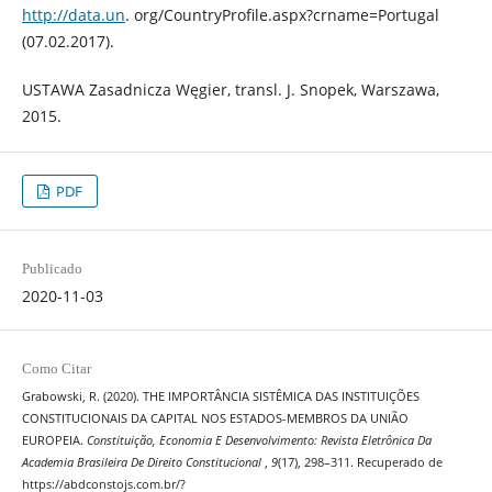
http://data.un
. org/CountryProfile.aspx?crname=Portugal
(07.02.2017).
USTAWA Zasadnicza Węgier, transl. J. Snopek, Warszawa,
2015.
PDF
Publicado
2020-11-03
Como Citar
Grabowski, R. (2020). THE IMPORTÂNCIA SISTÊMICA DAS INSTITUIÇÕES
CONSTITUCIONAIS DA CAPITAL NOS ESTADOS-MEMBROS DA UNIÃO
EUROPEIA.
Constituição, Economia E Desenvolvimento: Revista Eletrônica Da
Academia Brasileira De Direito Constitucional
,
9
(17), 298–311. Recuperado de
https://abdconstojs.com.br/?