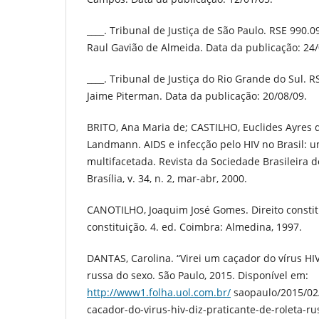
____. Tribunal de Justiça de São Paulo. RSE 990.0
Raul Gavião de Almeida. Data da publicação: 24/
____. Tribunal de Justiça do Rio Grande do Sul. 
Jaime Piterman. Data da publicação: 20/08/09.
BRITO, Ana Maria de; CASTILHO, Euclides Ayres
Landmann. AIDS e infecção pelo HIV no Brasil: 
multifacetada. Revista da Sociedade Brasileira d
Brasília, v. 34, n. 2, mar-abr, 2000.
CANOTILHO, Joaquim José Gomes. Direito constitu
constituição. 4. ed. Coimbra: Almedina, 1997.
DANTAS, Carolina. “Virei um caçador do vírus HIV”
russa do sexo. São Paulo, 2015. Disponível em:
http://www1.folha.uol.com.br/
saopaulo/2015/02
cacador-do-virus-hiv-diz-praticante-de-roleta-ru