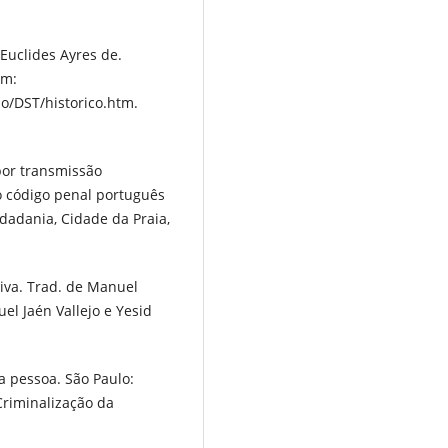
Euclides Ayres de.
em:
io/DST/historico.htm.
por transmissão
o código penal português
idadania, Cidade da Praia,
iva. Trad. de Manuel
el Jaén Vallejo e Yesid
a pessoa. São Paulo:
Criminalização da