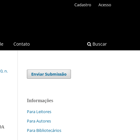
Cadastro
Acesso
de
Contato
Buscar
0, n.
Enviar Submissão
Informações
Para Leitores
Para Autores
DA
Para Bibliotecários