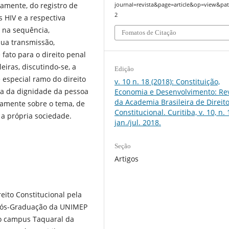
iramente, do registro de
journal=revista&page=article&op=view&pat
2
s HIV e a respectiva
 na sequência,
Fomatos de Citação
sua transmissão,
 fato para o direito penal
eiras, discutindo-se, a
Edição
e especial ramo do direito
v. 10 n. 18 (2018): Constituição,
tica da dignidade da pessoa
Economia e Desenvolvimento: Rev
da Academia Brasileira de Direit
icamente sobre o tema, de
Constitucional. Curitiba, v. 10, n. 
 a própria sociedade.
jan./jul. 2018.
Seção
Artigos
eito Constitucional pela
ós-Graduação da UNIMEP
to campus Taquaral da