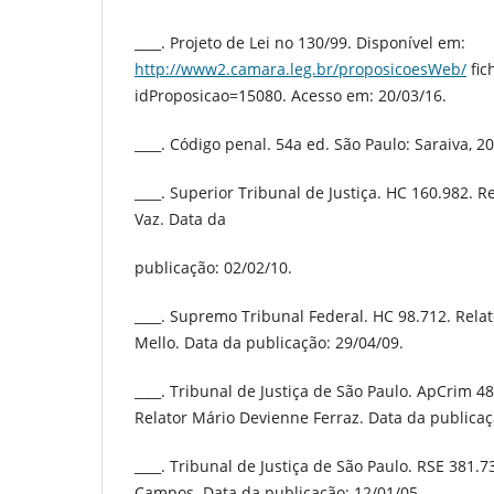
____. Projeto de Lei no 130/99. Disponível em:
http://www2.camara.leg.br/proposicoesWeb/
fic
idProposicao=15080. Acesso em: 20/03/16.
____. Código penal. 54a ed. São Paulo: Saraiva, 2
____. Superior Tribunal de Justiça. HC 160.982. R
Vaz. Data da
publicação: 02/02/10.
____. Supremo Tribunal Federal. HC 98.712. Rela
Mello. Data da publicação: 29/04/09.
____. Tribunal de Justiça de São Paulo. ApCrim 4
Relator Mário Devienne Ferraz. Data da publicaç
____. Tribunal de Justiça de São Paulo. RSE 381.
Campos. Data da publicação: 12/01/05.