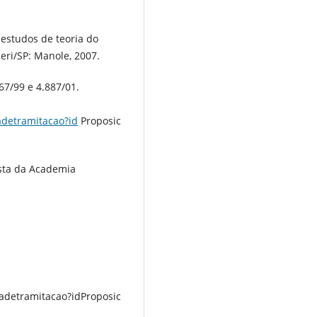
 estudos de teoria do
ueri/SP: Manole, 2007.
67/99 e 4.887/01.
adetramitacao?id
Proposic
ista da Academia
adetramitacao?idProposic