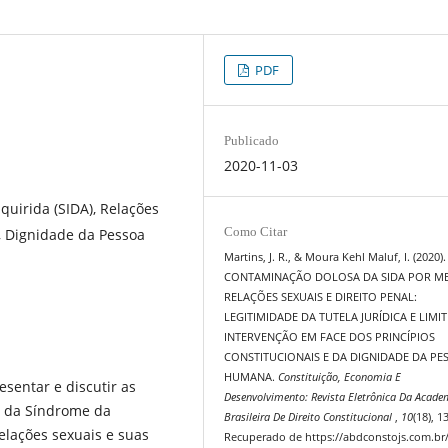
PDF
Publicado
2020-11-03
uirida (SIDA), Relações
Como Citar
s, Dignidade da Pessoa
Martins, J. R., & Moura Kehl Maluf, I. (2020).
CONTAMINAÇÃO DOLOSA DA SIDA POR ME
RELAÇÕES SEXUAIS E DIREITO PENAL:
LEGITIMIDADE DA TUTELA JURÍDICA E LIMIT
INTERVENÇÃO EM FACE DOS PRINCÍPIOS
CONSTITUCIONAIS E DA DIGNIDADE DA PE
HUMANA.
Constituição, Economia E
esentar e discutir as
Desenvolvimento: Revista Eletrônica Da Acade
us da Síndrome da
Brasileira De Direito Constitucional
,
10
(18), 1
lações sexuais e suas
Recuperado de https://abdconstojs.com.br