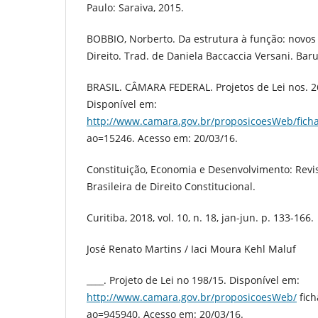
Paulo: Saraiva, 2015.
BOBBIO, Norberto. Da estrutura à função: novos
Direito. Trad. de Daniela Baccaccia Versani. Bar
BRASIL. CÂMARA FEDERAL. Projetos de Lei nos. 2
Disponível em:
http://www.camara.gov.br/proposicoesWeb/fich
ao=15246. Acesso em: 20/03/16.
Constituição, Economia e Desenvolvimento: Rev
Brasileira de Direito Constitucional.
Curitiba, 2018, vol. 10, n. 18, jan-jun. p. 133-166.
José Renato Martins / Iaci Moura Kehl Maluf
____. Projeto de Lei no 198/15. Disponível em:
http://www.camara.gov.br/proposicoesWeb/
fich
ao=945940. Acesso em: 20/03/16.