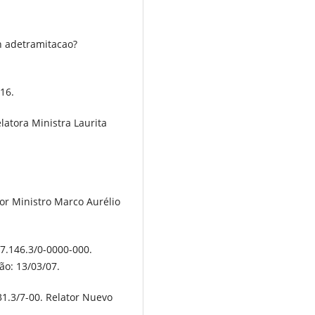
h adetramitacao?
016.
elatora Ministra Laurita
tor Ministro Marco Aurélio
87.146.3/0-0000-000.
ão: 13/03/07.
731.3/7-00. Relator Nuevo