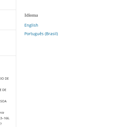
Idioma
English
Português (Brasil)
IO DE
E DE
SSOA
mia
33–166.
/?