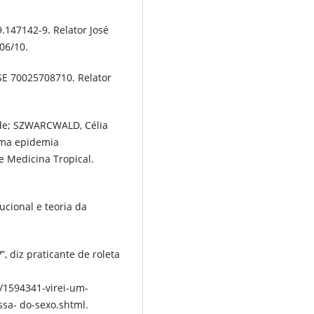
9.147142-9. Relator José
06/10.
RSE 70025708710. Relator
 de; SZWARCWALD, Célia
uma epidemia
e Medicina Tropical.
cional e teoria da
, diz praticante de roleta
/1594341-virei-um-
ssa- do-sexo.shtml.