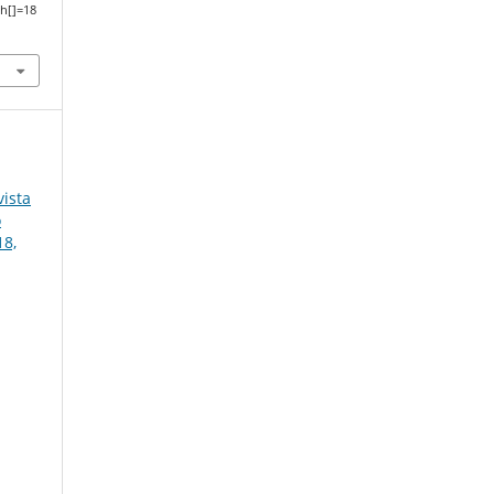
h[]=18
ista
o
18,