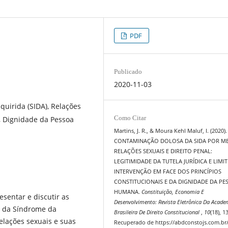
PDF
Publicado
2020-11-03
uirida (SIDA), Relações
Como Citar
s, Dignidade da Pessoa
Martins, J. R., & Moura Kehl Maluf, I. (2020).
CONTAMINAÇÃO DOLOSA DA SIDA POR ME
RELAÇÕES SEXUAIS E DIREITO PENAL:
LEGITIMIDADE DA TUTELA JURÍDICA E LIMIT
INTERVENÇÃO EM FACE DOS PRINCÍPIOS
CONSTITUCIONAIS E DA DIGNIDADE DA PE
HUMANA.
Constituição, Economia E
esentar e discutir as
Desenvolvimento: Revista Eletrônica Da Acade
us da Síndrome da
Brasileira De Direito Constitucional
,
10
(18), 1
lações sexuais e suas
Recuperado de https://abdconstojs.com.br