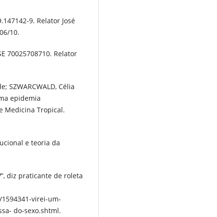
9.147142-9. Relator José
06/10.
RSE 70025708710. Relator
 de; SZWARCWALD, Célia
uma epidemia
e Medicina Tropical.
cional e teoria da
, diz praticante de roleta
/1594341-virei-um-
ssa- do-sexo.shtml.