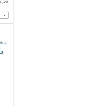
h[]=18
ista
o
18,