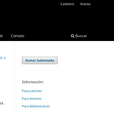
Cadastro
Acesso
de
Contato
Buscar
0, n.
Enviar Submissão
Informações
Para Leitores
Para Autores
DA
Para Bibliotecários