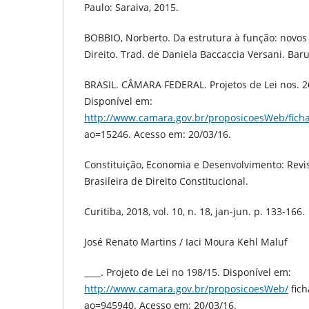
Paulo: Saraiva, 2015.
BOBBIO, Norberto. Da estrutura à função: novos
Direito. Trad. de Daniela Baccaccia Versani. Bar
BRASIL. CÂMARA FEDERAL. Projetos de Lei nos. 2
Disponível em:
http://www.camara.gov.br/proposicoesWeb/fich
ao=15246. Acesso em: 20/03/16.
Constituição, Economia e Desenvolvimento: Rev
Brasileira de Direito Constitucional.
Curitiba, 2018, vol. 10, n. 18, jan-jun. p. 133-166.
José Renato Martins / Iaci Moura Kehl Maluf
____. Projeto de Lei no 198/15. Disponível em:
http://www.camara.gov.br/proposicoesWeb/
fich
ao=945940. Acesso em: 20/03/16.