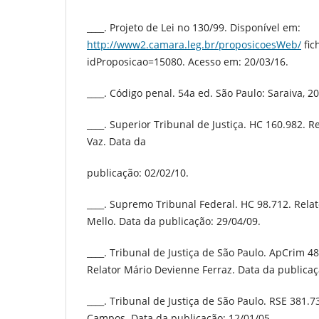
____. Projeto de Lei no 130/99. Disponível em:
http://www2.camara.leg.br/proposicoesWeb/
fic
idProposicao=15080. Acesso em: 20/03/16.
____. Código penal. 54a ed. São Paulo: Saraiva, 2
____. Superior Tribunal de Justiça. HC 160.982. R
Vaz. Data da
publicação: 02/02/10.
____. Supremo Tribunal Federal. HC 98.712. Rela
Mello. Data da publicação: 29/04/09.
____. Tribunal de Justiça de São Paulo. ApCrim 4
Relator Mário Devienne Ferraz. Data da publicaç
____. Tribunal de Justiça de São Paulo. RSE 381.
Campos. Data da publicação: 12/01/05.