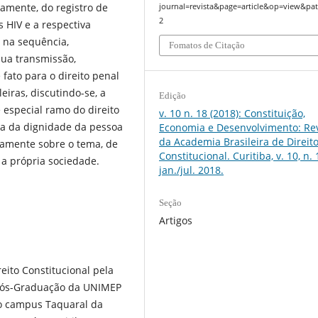
iramente, do registro de
journal=revista&page=article&op=view&pat
2
s HIV e a respectiva
 na sequência,
Fomatos de Citação
sua transmissão,
 fato para o direito penal
eiras, discutindo-se, a
Edição
e especial ramo do direito
v. 10 n. 18 (2018): Constituição,
tica da dignidade da pessoa
Economia e Desenvolvimento: Rev
da Academia Brasileira de Direit
icamente sobre o tema, de
Constitucional. Curitiba, v. 10, n. 
 a própria sociedade.
jan./jul. 2018.
Seção
Artigos
eito Constitucional pela
ós-Graduação da UNIMEP
to campus Taquaral da