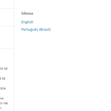
Idioma
English
Português (Brasil)
IO DE
E DE
SSOA
mia
33–166.
/?