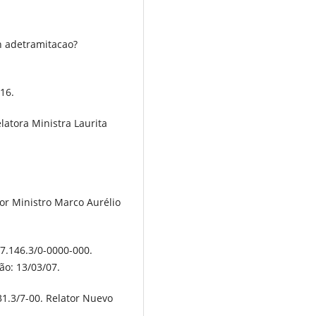
h adetramitacao?
016.
elatora Ministra Laurita
tor Ministro Marco Aurélio
87.146.3/0-0000-000.
ão: 13/03/07.
731.3/7-00. Relator Nuevo