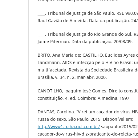
____. Tribunal de Justiça de São Paulo. RSE 990.0
Raul Gavião de Almeida. Data da publicação: 24/
____. Tribunal de Justiça do Rio Grande do Sul. 
Jaime Piterman. Data da publicação: 20/08/09.
BRITO, Ana Maria de; CASTILHO, Euclides Ayres
Landmann. AIDS e infecção pelo HIV no Brasil: 
multifacetada. Revista da Sociedade Brasileira d
Brasília, v. 34, n. 2, mar-abr, 2000.
CANOTILHO, Joaquim José Gomes. Direito constitu
constituição. 4. ed. Coimbra: Almedina, 1997.
DANTAS, Carolina. “Virei um caçador do vírus HIV”
russa do sexo. São Paulo, 2015. Disponível em:
http://www1.folha.uol.com.br/
saopaulo/2015/02
cacador-do-virus-hiv-diz-praticante-de-roleta-ru