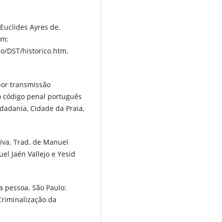
Euclides Ayres de.
em:
io/DST/historico.htm.
por transmissão
o código penal português
idadania, Cidade da Praia,
iva. Trad. de Manuel
el Jaén Vallejo e Yesid
a pessoa. São Paulo:
Criminalização da