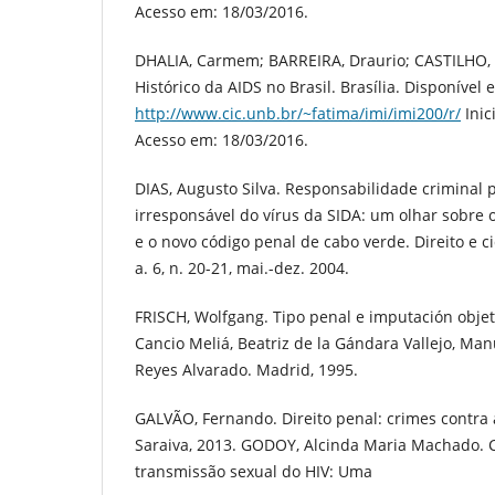
Acesso em: 18/03/2016.
DHALIA, Carmem; BARREIRA, Draurio; CASTILHO, 
Histórico da AIDS no Brasil. Brasília. Disponível 
http://www.cic.unb.br/~fatima/imi/imi200/r/
Inic
Acesso em: 18/03/2016.
DIAS, Augusto Silva. Responsabilidade criminal 
irresponsável do vírus da SIDA: um olhar sobre 
e o novo código penal de cabo verde. Direito e c
a. 6, n. 20-21, mai.-dez. 2004.
FRISCH, Wolfgang. Tipo penal e imputación objet
Cancio Meliá, Beatriz de la Gándara Vallejo, Manu
Reyes Alvarado. Madrid, 1995.
GALVÃO, Fernando. Direito penal: crimes contra 
Saraiva, 2013. GODOY, Alcinda Maria Machado. 
transmissão sexual do HIV: Uma