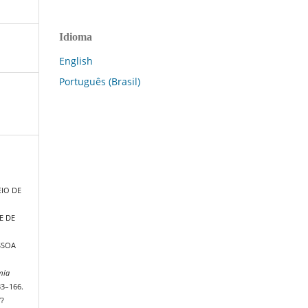
Idioma
English
Português (Brasil)
IO DE
E DE
SSOA
mia
33–166.
/?