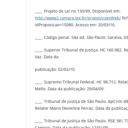
____. Projeto de Lei no 130/99. Disponível em:
http://www2.camara.leg.br/proposicoesWeb/
fic
idProposicao=15080. Acesso em: 20/03/16.
____. Código penal. 54a ed. São Paulo: Saraiva, 2
____. Superior Tribunal de Justiça. HC 160.982. R
Vaz. Data da
publicação: 02/02/10.
____. Supremo Tribunal Federal. HC 98.712. Rela
Mello. Data da publicação: 29/04/09.
____. Tribunal de Justiça de São Paulo. ApCrim 4
Relator Mário Devienne Ferraz. Data da publicaç
____. Tribunal de Justiça de São Paulo. RSE 381.
Campos. Data da publicação: 12/01/05.