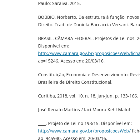
Paulo: Saraiva, 2015.
BOBBIO, Norberto. Da estrutura à função: novos
Direito. Trad. de Daniela Baccaccia Versani. Bar
BRASIL. CÂMARA FEDERAL. Projetos de Lei nos. 2
Disponível em:
http://www.camara.gov.br/proposicoesWeb/fich
ao=15246. Acesso em: 20/03/16.
Constituição, Economia e Desenvolvimento: Rev
Brasileira de Direito Constitucional.
Curitiba, 2018, vol. 10, n. 18, jan-jun. p. 133-166.
José Renato Martins / Iaci Moura Kehl Maluf
____. Projeto de Lei no 198/15. Disponível em:
http://www.camara.gov.br/proposicoesWeb/
fich
ao=945940. Acesso em: 20/03/16.