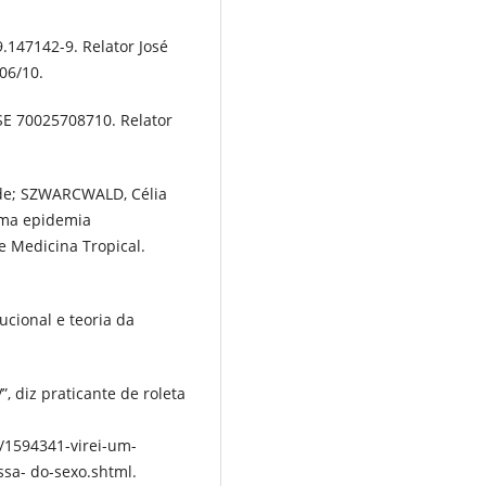
9.147142-9. Relator José
06/10.
RSE 70025708710. Relator
 de; SZWARCWALD, Célia
uma epidemia
e Medicina Tropical.
cional e teoria da
, diz praticante de roleta
/1594341-virei-um-
ssa- do-sexo.shtml.