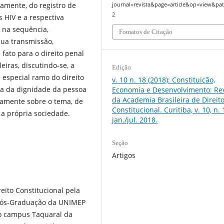
iramente, do registro de
journal=revista&page=article&op=view&pat
2
s HIV e a respectiva
 na sequência,
Fomatos de Citação
sua transmissão,
 fato para o direito penal
eiras, discutindo-se, a
Edição
e especial ramo do direito
v. 10 n. 18 (2018): Constituição,
tica da dignidade da pessoa
Economia e Desenvolvimento: Rev
da Academia Brasileira de Direit
icamente sobre o tema, de
Constitucional. Curitiba, v. 10, n. 
 a própria sociedade.
jan./jul. 2018.
Seção
Artigos
eito Constitucional pela
ós-Graduação da UNIMEP
to campus Taquaral da