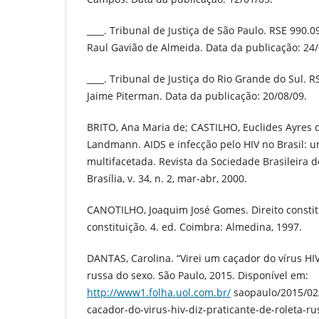
____. Tribunal de Justiça de São Paulo. RSE 990.0
Raul Gavião de Almeida. Data da publicação: 24/
____. Tribunal de Justiça do Rio Grande do Sul. 
Jaime Piterman. Data da publicação: 20/08/09.
BRITO, Ana Maria de; CASTILHO, Euclides Ayres
Landmann. AIDS e infecção pelo HIV no Brasil: 
multifacetada. Revista da Sociedade Brasileira d
Brasília, v. 34, n. 2, mar-abr, 2000.
CANOTILHO, Joaquim José Gomes. Direito constitu
constituição. 4. ed. Coimbra: Almedina, 1997.
DANTAS, Carolina. “Virei um caçador do vírus HIV”
russa do sexo. São Paulo, 2015. Disponível em:
http://www1.folha.uol.com.br/
saopaulo/2015/02
cacador-do-virus-hiv-diz-praticante-de-roleta-ru