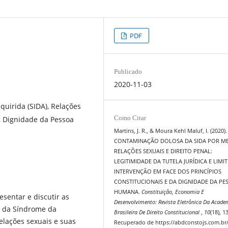
PDF
Publicado
2020-11-03
uirida (SIDA), Relações
Como Citar
s, Dignidade da Pessoa
Martins, J. R., & Moura Kehl Maluf, I. (2020).
CONTAMINAÇÃO DOLOSA DA SIDA POR ME
RELAÇÕES SEXUAIS E DIREITO PENAL:
LEGITIMIDADE DA TUTELA JURÍDICA E LIMIT
INTERVENÇÃO EM FACE DOS PRINCÍPIOS
CONSTITUCIONAIS E DA DIGNIDADE DA PE
HUMANA.
Constituição, Economia E
esentar e discutir as
Desenvolvimento: Revista Eletrônica Da Acade
us da Síndrome da
Brasileira De Direito Constitucional
,
10
(18), 1
lações sexuais e suas
Recuperado de https://abdconstojs.com.br