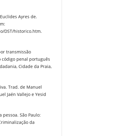
Euclides Ayres de.
em:
io/DST/historico.htm.
por transmissão
o código penal português
idadania, Cidade da Praia,
iva. Trad. de Manuel
el Jaén Vallejo e Yesid
a pessoa. São Paulo:
Criminalização da