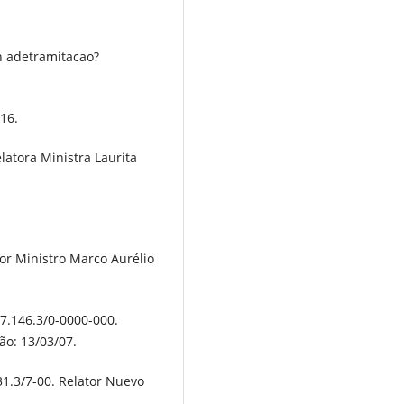
h adetramitacao?
016.
elatora Ministra Laurita
tor Ministro Marco Aurélio
87.146.3/0-0000-000.
ão: 13/03/07.
731.3/7-00. Relator Nuevo