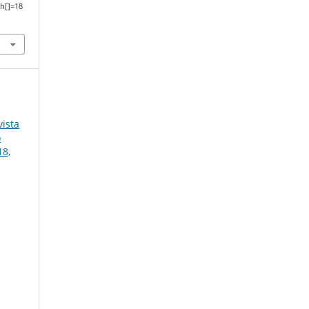
h[]=18
ista
o
18,