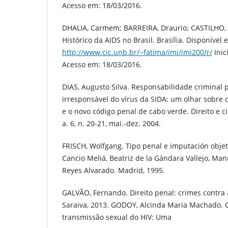
Acesso em: 18/03/2016.
DHALIA, Carmem; BARREIRA, Draurio; CASTILHO, 
Histórico da AIDS no Brasil. Brasília. Disponível 
http://www.cic.unb.br/~fatima/imi/imi200/r/
Inic
Acesso em: 18/03/2016.
DIAS, Augusto Silva. Responsabilidade criminal 
irresponsável do vírus da SIDA: um olhar sobre 
e o novo código penal de cabo verde. Direito e c
a. 6, n. 20-21, mai.-dez. 2004.
FRISCH, Wolfgang. Tipo penal e imputación objet
Cancio Meliá, Beatriz de la Gándara Vallejo, Manu
Reyes Alvarado. Madrid, 1995.
GALVÃO, Fernando. Direito penal: crimes contra 
Saraiva, 2013. GODOY, Alcinda Maria Machado. 
transmissão sexual do HIV: Uma