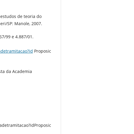
 estudos de teoria do
ueri/SP: Manole, 2007.
67/99 e 4.887/01.
adetramitacao?id
Proposic
ista da Academia
adetramitacao?idProposic