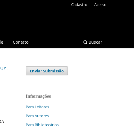
Cadastro
Acesso
de
Contato
Buscar
0, n.
Enviar Submissão
Informações
Para Leitores
Para Autores
DA
Para Bibliotecários